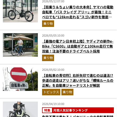
2026/05/12 07:00
【街乗り＆ちょい乗りの大本命】ヤマハの電動
自転車「パス クレイグ アリー」が最強！ミニ
ベロでも“128km走れる”スゴい新作を徹底解
説
乗り物
2026/05/05 10:00
【最強の電アシ日本初上陸】ヤディアの新作e-
Bike「CS600」は自動ギアと100km走行で無
双級！注油不要のドライブベルト採用
乗り物
2026/05/02 10:00
【自転車の青切符】右折矢印で進むのは違法!?
歩道の逆走はアリ？迷いがちな「曖昧ルールの
正解」を自動車ジャーナリストが解説
トピックス
乗り物
2026/04/19 10:00
特集
月間人気記事ランキング
免許不要で乗れる！パナソニックの自転車型特