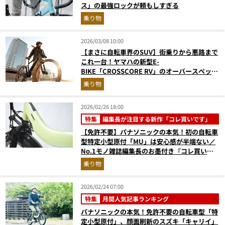
ス」の最強ロックが頼もしすぎる
乗り物
2026/03/08 10:00
【まさに自転車界のSUV】街乗りから悪路まで
これ一台！ヤマハの新型E-
BIKE「CROSSCORE RV」のオーバースペック
感がたまらない
乗り物
2026/02/26 18:00
特集
編集長が注目する新作「コレ買いです」
【免許不要】パナソニックの本気！初の自転車
型特定小型原付「MU」は安心感が半端ない／
No.1モノ雑誌編集長のお墨付き『コレ買いで
す』Vol.150
乗り物
2026/02/24 07:00
特集
月間人気記事ランキング
パナソニックの本気！免許不要の自転車型「特
定小型原付」、顔面刷新のスズキ「キャリイ」