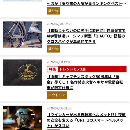
…ほか【乗り物の人気記事ランキングベスト
3】（2026年1月版）
乗り物
2026/02/20 07:30
【電動じゃないのに勝手に変速!?】自家発電で
AI学習は凄い…シマノ新型「Q’AUTO」搭載の
クロスバイクが革命的すぎる
乗り物
2026/02/08 19:00
特集
トレンドモノ3選
【衝撃】キャプテンスタッグ50周年は「黄
金」尽くし！ 名作焚き火台ヘキサや電動自転
車が限定仕様に
アウトドア
2026/02/06 08:30
【ウインカーが出る自転車ヘルメット!?】夜道
の安全を変える「UNIT 1のスマートヘルメッ
ト」がスゴい