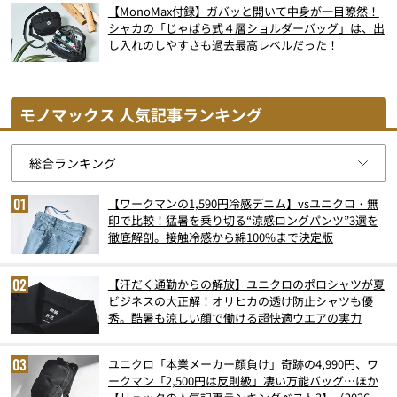
【MonoMax付録】ガバッと開いて中身が一目瞭然！
シャカの「じゃばら式４層ショルダーバッグ」は、出
し入れのしやすさも過去最高レベルだった！
モノマックス 人気記事ランキング
【ワークマンの1,590円冷感デニム】vsユニクロ・無
印で比較！猛暑を乗り切る“涼感ロングパンツ”3選を
徹底解剖。接触冷感から綿100%まで決定版
【汗だく通勤からの解放】ユニクロのポロシャツが夏
ビジネスの大正解！オリヒカの透け防止シャツも優
秀。酷暑も涼しい顔で働ける超快適ウエアの実力
ユニクロ「本業メーカー顔負け」奇跡の4,990円、ワ
ークマン「2,500円は反則級」凄い万能バッグ…ほか