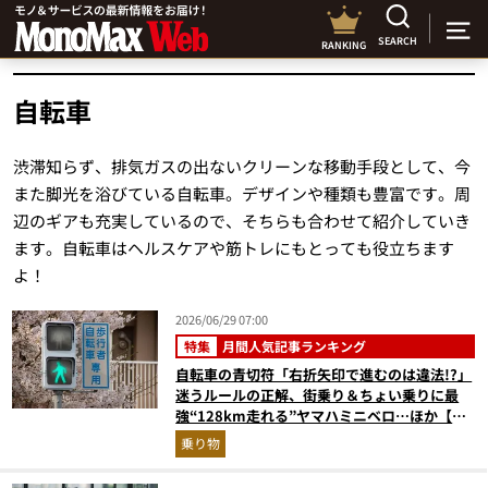
SEARCH
RANKING
自転車
渋滞知らず、排気ガスの出ないクリーンな移動手段として、今
また脚光を浴びている自転車。デザインや種類も豊富です。周
辺のギアも充実しているので、そちらも合わせて紹介していき
ます。自転車はヘルスケアや筋トレにもとっても役立ちます
よ！
2026/06/29 07:00
特集
月間人気記事ランキング
自転車の青切符「右折矢印で進むのは違法!?」
迷うルールの正解、街乗り＆ちょい乗りに最
強“128km走れる”ヤマハミニベロ…ほか【自
転車の人気記事ランキングベスト3】（2026年
乗り物
5月版）