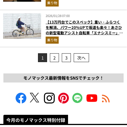
乗り物
2026/01/28 07:00
【13万円台でこのスペック】重い・ふらつく
を解消、パワー20%UPで坂道も楽々！あさひ
の新型電動アシスト自転車「エナシスミー」が
優秀すぎる
乗り物
1
2
3
次へ
モノマックス最新情報をSNSでチェック！
今月のモノマックス特別付録