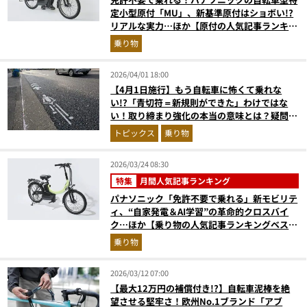
定小型原付「MU」、新基準原付はショボい!?
リアルな実力…ほか【原付の人気記事ランキン
グベスト3】（2026年3月版）
乗り物
2026/04/01 18:00
【4月1日施行】もう自転車に怖くて乗れな
い!?「青切符＝新規則ができた」わけではな
い！取り締まり強化の本当の意味とは？疑問を
解説
トピックス
乗り物
2026/03/24 08:30
特集
月間人気記事ランキング
パナソニック「免許不要で乗れる」新モビリテ
ィ、“自家発電＆AI学習”の革命的クロスバイ
ク…ほか【乗り物の人気記事ランキングベスト
3】（2026年2月版）
乗り物
2026/03/12 07:00
【最大12万円の補償付き!?】自転車泥棒を絶
望させる堅牢さ！欧州No.1ブランド「アブ