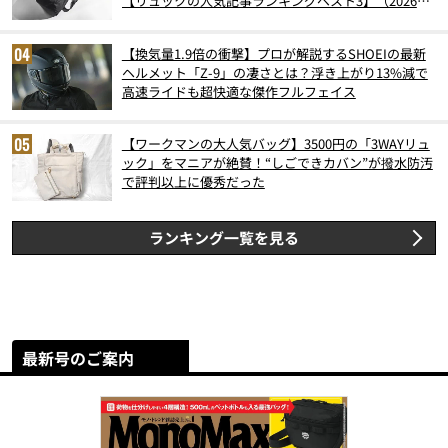
【リュックの人気記事ランキングベスト3】（2026年
6月版）
【換気量1.9倍の衝撃】プロが解説するSHOEIの最新
ヘルメット「Z-9」の凄さとは？浮き上がり13%減で
高速ライドも超快適な傑作フルフェイス
【ワークマンの大人気バッグ】3500円の「3WAYリュ
ック」をマニアが絶賛！“しごできカバン”が撥水防汚
で評判以上に優秀だった
ランキング一覧を見る
最新号のご案内