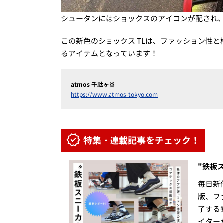
シュータンにはショックスのアイコンが配され
この新色のショックス TLは、ファッション性
るアイテムとなっています！
atmos 千駄ヶ谷
https://www.atmos-tokyo.com
特集・連載記事をチェック！
"鉄板
毎日新
版、フ
了する
イター