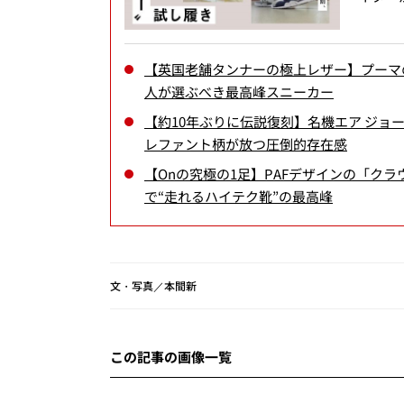
【英国老舗タンナーの極上レザー】プーマ
人が選ぶべき最高峰スニーカー
【約10年ぶりに伝説復刻】名機エア ジョーダン
レファント柄が放つ圧倒的存在感
【Onの究極の1足】PAFデザインの「ク
で“走れるハイテク靴”の最高峰
文・写真／本間新
この記事の画像一覧