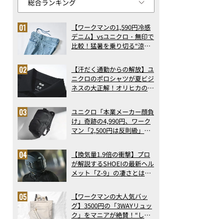
【ワークマンの1,590円冷感
デニム】vsユニクロ・無印で
比較！猛暑を乗り切る“涼感
ロングパンツ”3選を徹底解
剖。接触冷感から綿100%ま
【汗だく通勤からの解放】ユ
で決定版
ニクロのポロシャツが夏ビジ
ネスの大正解！オリヒカの透
け防止シャツも優秀。酷暑も
涼しい顔で働ける超快適ウエ
ユニクロ「本業メーカー顔負
アの実力
け」奇跡の4,990円、ワーク
マン「2,500円は反則級」凄
い万能バッグ…ほか【リュッ
クの人気記事ランキングベス
【換気量1.9倍の衝撃】プロ
ト3】（2026年6月版）
が解説するSHOEIの最新ヘル
メット「Z-9」の凄さとは？
浮き上がり13%減で高速ライ
ドも超快適な傑作フルフェイ
【ワークマンの大人気バッ
ス
グ】3500円の「3WAYリュッ
ク」をマニアが絶賛！“しご