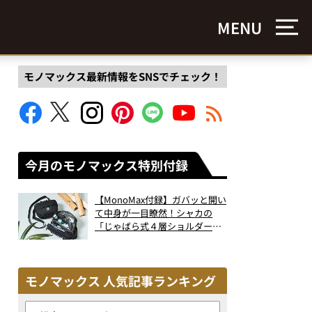
MENU
モノマックス最新情報をSNSでチェック！
今月のモノマックス特別付録
【MonoMax付録】ガバッと開い
て中身が一目瞭然！シャカの
「じゃばら式４層ショルダーバ
ッグ」は、出し入れのしやすさ
も過去最高レベルだった！
モノマックス 人気記事ランキング