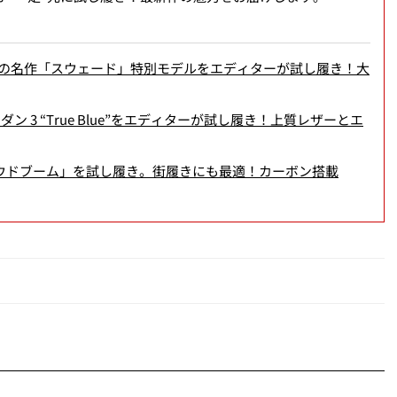
の名作「スウェード」特別モデルをエディターが試し履き！大
 3 “True Blue”をエディターが試し履き！上質レザーとエ
ラウドブーム」を試し履き。街履きにも最適！カーボン搭載