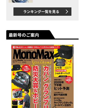
者が語る「GWR-B3000」最
新ムーブメントの衝撃
ランキング一覧を見る
最新号のご案内