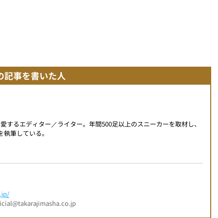
の記事を書いた人
を愛するエディター／ライター。年間500足以上のスニーカーを取材し、
事を執筆している。
jp/
l@takarajimasha.co.jp