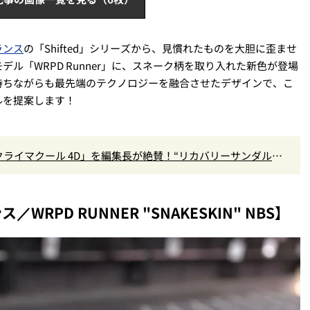
ランス
の「Shifted」シリーズから、見慣れたものを大胆に歪ませ
ル「WRPD Runner」に、スネーク柄を取り入れた新色が登場
持ちながらも最先端のテクノロジーを融合させたデザインで、こ
ルを提案します！
クライマクール 4D」を編集長が絶賛！“リカバリーサンダル級
』Vol.173
PD RUNNER "SNAKESKIN" NBS】