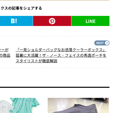
ックスの記事をシェアする
LINE
PREV
N
ラーが
「一見ショルダーバッグなお洒落クーラーボックス」
”の商品
猛暑に大活躍！ザ・ノース・フェイスの秀逸ポーチを
スタイリストが徹底解説