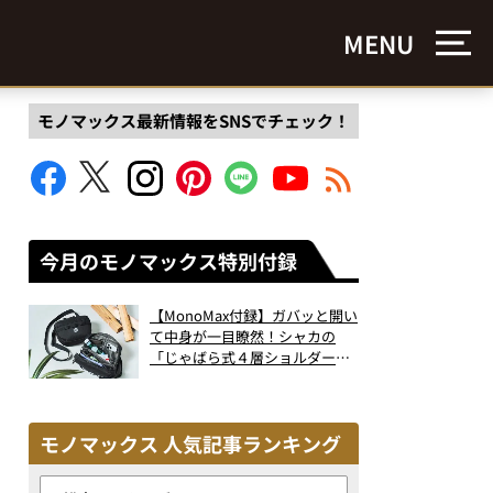
MENU
モノマックス最新情報をSNSでチェック！
今月のモノマックス特別付録
【MonoMax付録】ガバッと開い
て中身が一目瞭然！シャカの
「じゃばら式４層ショルダーバ
ッグ」は、出し入れのしやすさ
も過去最高レベルだった！
モノマックス 人気記事ランキング