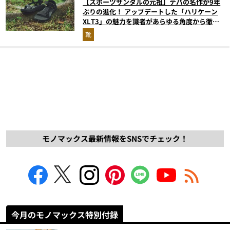
【スポーツサンダルの元祖】テバの名作が9年
ぶりの進化！ アップデートした「ハリケーン
XLT3」の魅力を識者があらゆる角度から徹底
解説！
靴
モノマックス最新情報をSNSでチェック！
今月のモノマックス特別付録