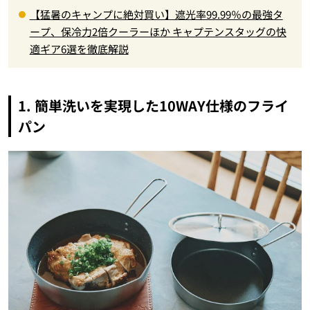
【猛暑のキャンプに絶対買い】遮光率99.99％の最強タ
ープ、保冷力2倍クーラーほか キャプテンスタッグの快
適ギア6選を徹底解説
1. 簡単洗いを実現した10WAY仕様のフライ
パン