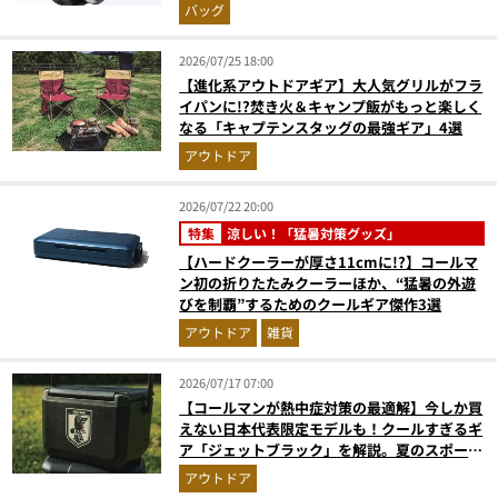
バッグ
2026/07/25 18:00
【進化系アウトドアギア】大人気グリルがフラ
イパンに!?焚き火＆キャンプ飯がもっと楽しく
なる「キャプテンスタッグの最強ギア」4選
アウトドア
2026/07/22 20:00
特集
涼しい！「猛暑対策グッズ」
【ハードクーラーが厚さ11cmに!?】コールマ
ン初の折りたたみクーラーほか、“猛暑の外遊
びを制覇”するためのクールギア傑作3選
アウトドア
雑貨
2026/07/17 07:00
【コールマンが熱中症対策の最適解】今しか買
えない日本代表限定モデルも！クールすぎるギ
ア「ジェットブラック」を解説。夏のスポーツ
応援＆レジャーの強い味方
アウトドア