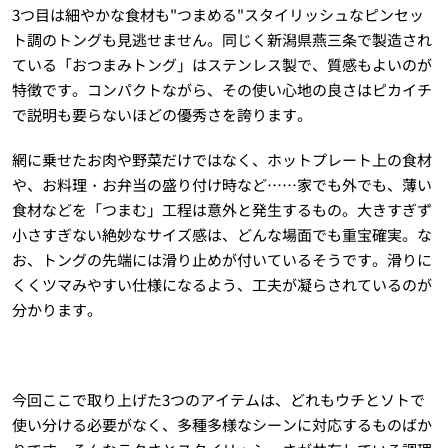
3つ目は細やかな食材も"つまめる"スタイリッシュなピンセッ
ト調のトングも見逃せません。同じく新潟県燕三条で製造され
ている「おつまみトング」はステンレス製で、質感もよいのが
特徴です。コンパクトながら、その使い心地の良さはピカイチ
で説明も要らないほどの優秀さを誇ります。
網に乗せたお肉や野菜だけではなく、ホットプレート上の食材
や、お料理・お弁当の盛り付け時など……家でも外でも、薄い
食材などを「つまむ」工程は意外と発生するもの。大きすぎず
小さすぎない絶妙なサイズ感は、どんな場面でも重宝確実。な
お、トングの先端には滑り止めが付いているそうです。滑りに
くくツマみやすい仕様になるよう、工夫が凝らされているのが
分かります。
今回ここで取り上げた3つのアイテムは、どれもウチとソトで
使い分ける必要がなく、多種多様なシーンに対応するものばか