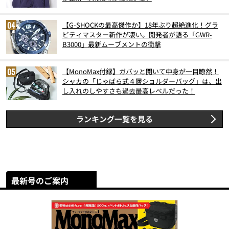
【G-SHOCKの最高傑作か】18年ぶり超絶進化！グラ
ビティマスター新作が凄い。開発者が語る「GWR-
B3000」最新ムーブメントの衝撃
【MonoMax付録】ガバッと開いて中身が一目瞭然！
シャカの「じゃばら式４層ショルダーバッグ」は、出
し入れのしやすさも過去最高レベルだった！
ランキング一覧を見る
最新号のご案内