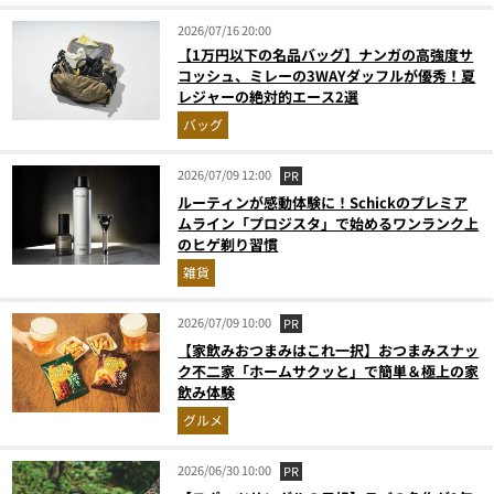
2026/07/16 20:00
【1万円以下の名品バッグ】ナンガの高強度サ
コッシュ、ミレーの3WAYダッフルが優秀！夏
レジャーの絶対的エース2選
バッグ
2026/07/09 12:00
PR
ルーティンが感動体験に！Schickのプレミア
ムライン「プロジスタ」で始めるワンランク上
のヒゲ剃り習慣
雑貨
2026/07/09 10:00
PR
【家飲みおつまみはこれ一択】おつまみスナッ
ク不二家「ホームサクッと」で簡単＆極上の家
飲み体験
グルメ
2026/06/30 10:00
PR