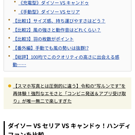
《充電型》ダイソー VS キャンドゥ
《手動型》ダイソー VS セリア
【比較1】サイズ感、持ち運びやすさはどう？
【比較2】風の強さと動作音はどれくらい？
【比較3】羽の枚数がポイント
【番外編】手動でも風の勢いは抜群!?
【総評】100均でこのクオリティの高さに出会える感
動……
【スマホ写真とは圧倒的に違う】令和の“写ルンです”を
再体験！強烈なエモさと「コンビニ発送＆アプリ受け取
り」が唯一無二で楽しすぎた
ダイソー VS セリア VS キャンドゥ！ハンディ
ファンを比較