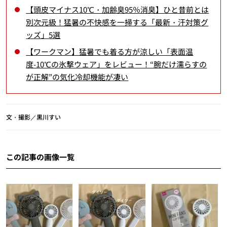
【頭皮マイナス10℃・加齢臭95％消臭】ひと昔前とは
別次元級！猛暑の不快感を一掃する「最新・汗対策グ
ッズ」5選
【ワークマン】猛暑でも着る方が涼しい「表面温
度-10℃の氷撃ウェア」をレビュー！“腕だけ濡らすの
が正解”の気化冷却機能が凄い
文・撮影／黒川すい
この記事の画像一覧