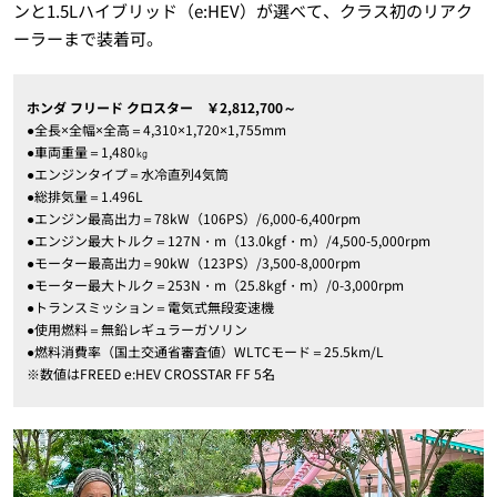
ンと1.5Lハイブリッド（e:HEV）が選べて、クラス初のリアク
ーラーまで装着可。
ホンダ フリード クロスター ￥2,812,700～
●全長×全幅×全高＝4,310×1,720×1,755mm
●車両重量＝1,480㎏
●エンジンタイプ＝水冷直列4気筒
●総排気量＝1.496L
●エンジン最高出力＝78kW（106PS）/6,000-6,400rpm
●エンジン最大トルク＝127N・m（13.0kgf・ⅿ）/4,500-5,000rpm
●モーター最高出力＝90kW（123PS）/3,500-8,000rpm
●モーター最大トルク＝253N・m（25.8kgf・ⅿ）/0-3,000rpm
●トランスミッション＝電気式無段変速機
●使用燃料＝無鉛レギュラーガソリン
●燃料消費率（国土交通省審査値）WLTCモード＝25.5km/L
※数値はFREED e:HEV CROSSTAR FF 5名