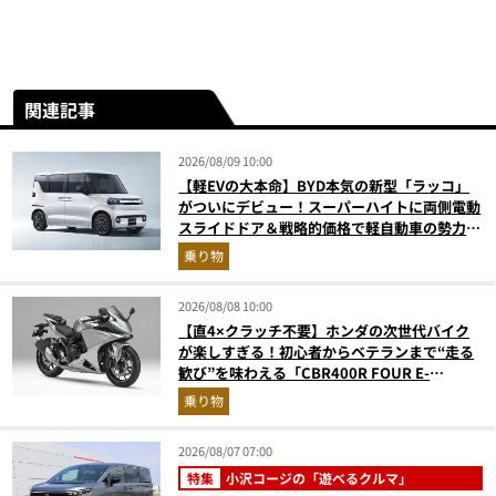
関連記事
2026/08/09 10:00
【軽EVの大本命】BYD本気の新型「ラッコ」
がついにデビュー！スーパーハイトに両側電動
スライドドア＆戦略的価格で軽自動車の勢力図
はどうなる？
乗り物
2026/08/08 10:00
【直4×クラッチ不要】ホンダの次世代バイク
が楽しすぎる！初心者からベテランまで“走る
歓び”を味わえる「CBR400R FOUR E-
Clutch」を徹底解説
乗り物
2026/08/07 07:00
特集
小沢コージの「遊べるクルマ」