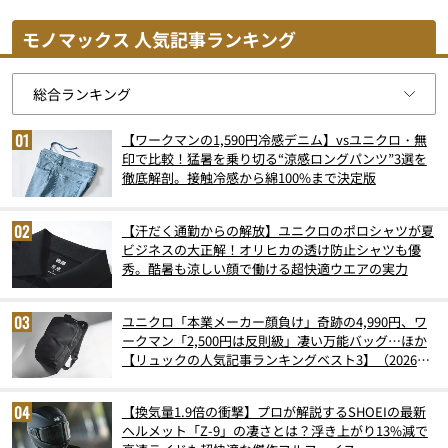
モノマックス 人気記事ランキング
【ワークマンの1,590円冷感デニム】vsユニクロ・無
印で比較！猛暑を乗り切る“涼感ロングパンツ”3選を
徹底解剖。接触冷感から綿100%まで決定版
【汗だく通勤からの解放】ユニクロのポロシャツが夏
ビジネスの大正解！オリヒカの透け防止シャツも優
秀。酷暑も涼しい顔で働ける超快適ウエアの実力
ユニクロ「本業メーカー顔負け」奇跡の4,990円、ワ
ークマン「2,500円は反則級」凄い万能バッグ…ほか
【リュックの人気記事ランキングベスト3】（2026年
6月版）
【換気量1.9倍の衝撃】プロが解説するSHOEIの最新
ヘルメット「Z-9」の凄さとは？浮き上がり13%減で