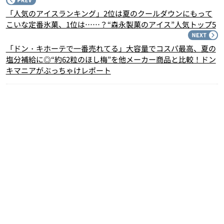
P
「人気のアイスランキング」2位は夏のクールダウンにもって
こいな定番氷菓、1位は……？“森永製菓のアイス”人気トップ5
N
「ドン・キホーテで一番売れてる」大容量でコスパ最高、夏の
塩分補給に◎“約62粒のほし梅”を他メーカー商品と比較！ドン
キマニアがぶっちゃけレポート