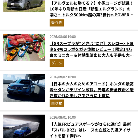
【アルヴェルに勝てる？】小沢コージが試乗！
16年ぶり刷新の日産「新型エルグランド」の
凄さ…トルク500Nm超の第3世代e-POWER＆
和の格調高きデザインを徹底チェック
乗り物
2026/08/06 19:00
【GRスープラが“〆さば”に!?】スシロー×トヨ
タGR初コラボをガチ体験レビュー！限定14万
台のミニカー＆体験型演出に大人も子供も大興
奮間違いなし
グルメ
2026/08/02 10:00
【日本の大人のためのアコード】ホンダの最高
峰セダンがデザイン改良。先進の安全技術と磨
き抜かれた美しさでさらに上質に
乗り物
2026/08/01 10:00
【人気FRピュアスポーツがさらに進化】最新
「スバル BRZ」はレースの血統と先進アイサ
イトを宿す傑作へ