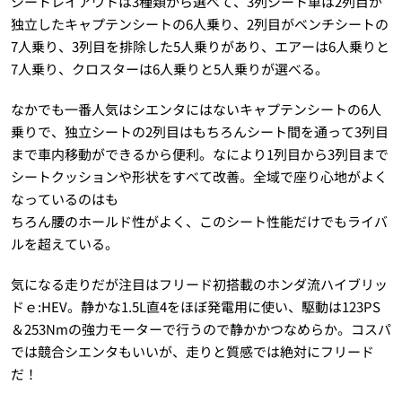
シートレイアウトは3種類から選べて、3列シート車は2列目が
独立したキャプテンシートの6人乗り、2列目がベンチシートの
7人乗り、3列目を排除した5人乗りがあり、エアーは6人乗りと
7人乗り、クロスターは6人乗りと5人乗りが選べる。
なかでも一番人気はシエンタにはないキャプテンシートの6人
乗りで、独立シートの2列目はもちろんシート間を通って3列目
まで車内移動ができるから便利。なにより1列目から3列目まで
シートクッションや形状をすべて改善。全域で座り心地がよく
なっているのはも
ちろん腰のホールド性がよく、このシート性能だけでもライバ
ルを超えている。
気になる走りだが注目はフリード初搭載のホンダ流ハイブリッ
ドｅ:HEV。静かな1.5L直4をほぼ発電用に使い、駆動は123PS
＆253Nmの強力モーターで行うので静かかつなめらか。コスパ
では競合シエンタもいいが、走りと質感では絶対にフリード
だ！