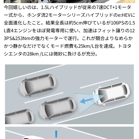
今回嬉しいのは、1.5Lハイブリッドが従来の7速DCT+1モータ
ー式から、ホンダ流2モーターシリーズハイブリッドのe:HEVに
全面進化したこと。結果全長は約5cm伸びているが106PSの1.5
L直4エンジンをほぼ発電専用に使い、加速はフィット譲りの12
3PS&253Nmの強力モーターで遂行。これが競合よりなめらか
かつ静かなだけでなくモード燃費も25km/L台を達成。トヨタ
シエンタの28km /Lには微妙に負けるが充分。