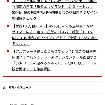
【アルヴェルに勝てる？】小沢コージが試乗！16年ぶ
り刷新の日産「新型エルグランド」の凄さ…トルク
500Nm超の第3世代e-POWER＆和の格調高きデザイン
を徹底チェック
【世界100万台のSUV】450万円～でも全然高くない！
サイズ・広さ・走り・圧巻のコスパ…新型「トヨタ
RAV4」の総合力がやっぱすげえ！『小沢コージの遊べ
るクルマ』
【アルファード買ったつもりでどう？】驚きの日本専
用開発ミニバン！ ルノー新グランカングーが面白すぎ
『小沢コージの遊べるクルマ』。7人乗り3列シート＆
観音開きドアを徹底解説
文・写真／小沢コージ