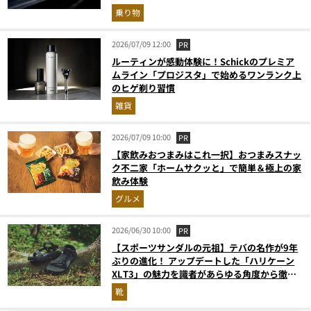
乗り物
2026/07/09 12:00
PR
ルーティンが感動体験に！Schickのプレミア
ムライン「プロジスタ」で始めるワンランク上
のヒゲ剃り習慣
雑貨
2026/07/09 10:00
PR
【家飲みおつまみはこれ一択】おつまみスナッ
ク不二家「ホームサクッと」で簡単＆極上の家
飲み体験
グルメ
2026/06/30 10:00
PR
【スポーツサンダルの元祖】テバの名作が9年
ぶりの進化！ アップデートした「ハリケーン
XLT3」の魅力を識者があらゆる角度から徹底
解説！
靴