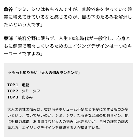
魚谷
「シミ、シワはもちろんですが、普段外来をやっていて確
実に増えてきているなと感じるのが、目の下のたるみを解消し
たいという人です」
東浦
「美容分野に限らず、人生100年時代が一般化し、心身と
もに健康で若々しくいるためのエイジングデザインは一つのキ
ーワードですよね」
⇒ もっと知りたい「大人の悩みランキング」
TOP 1 毛髪
TOP 2 シミ・シワ
TOP 3 たるみ
大人の男性の悩みは、抜け毛やボリューム不足など毛髪に関するものが多
いという。次いで多いのが、シミ、シワ、たるみなど顔の加齢サイン。他
にも精力減退、お腹周りなど大人の悩みは尽きないが、自分の理想の歳の
重ね方、エイジングデザインを意識する人が増えている。