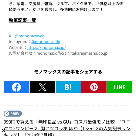
ら、家電、文房具、雑貨、クルマ、バイクまで、「価格以上の価
値あるモノ」だけを厳選し、多角的にお届けします！
執筆記事一覧
X：
@monomaxweb
Instagram：
@monomax_tkj
Website：
https://monomax.jp/
お問い合わせ：monomaxofficial@takarajimasha.co.jp
モノマックスの記事をシェアする
LINE
P
990円で買える「無印良品 vs GU」コスパ最強モノ比較、“ユニ
クロ×ワンピース”胸アツコラボ ほか【Tシャツの人気記事ラン
キング】（2024年7月版）