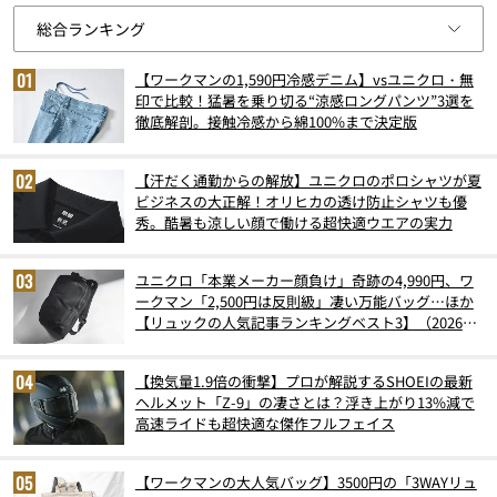
【ワークマンの1,590円冷感デニム】vsユニクロ・無
印で比較！猛暑を乗り切る“涼感ロングパンツ”3選を
徹底解剖。接触冷感から綿100%まで決定版
【汗だく通勤からの解放】ユニクロのポロシャツが夏
ビジネスの大正解！オリヒカの透け防止シャツも優
秀。酷暑も涼しい顔で働ける超快適ウエアの実力
ユニクロ「本業メーカー顔負け」奇跡の4,990円、ワ
ークマン「2,500円は反則級」凄い万能バッグ…ほか
【リュックの人気記事ランキングベスト3】（2026年
6月版）
【換気量1.9倍の衝撃】プロが解説するSHOEIの最新
ヘルメット「Z-9」の凄さとは？浮き上がり13%減で
高速ライドも超快適な傑作フルフェイス
【ワークマンの大人気バッグ】3500円の「3WAYリュ