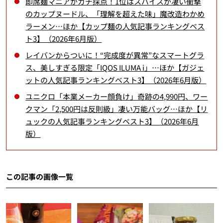
即席麺マニアがガチ採点！1位はスパイスが凄い衝撃
のカップヌードル、「理解を超えた味」魔改造わかめ
ラーメン…ほか【カップ麺の人気記事ランキングベス
ト3】（2026年6月版）
レイバンからついに！“完成度が異常”なスマートグラ
ス、美しすぎる限定「IQOS ILUMA i」…ほか【ガジェ
ットの人気記事ランキングベスト3】（2026年6月版）
ユニクロ「本業メーカー顔負け」奇跡の4,990円、ワー
クマン「2,500円は反則級」凄い万能バッグ…ほか【リ
ュックの人気記事ランキングベスト3】（2026年6月
版）
この記事の画像一覧