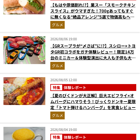
【もはや原価割れ!?】業スー「スモークチキン
スライス」がウマすぎた！700gあってもすぐ
に無くなる“絶品アレンジ”5選で物価高もへっ
ちゃら
グルメ
2026/08/06 19:00
【GRスープラが“〆さば”に!?】スシロー×トヨ
タGR初コラボをガチ体験レビュー！限定14万
台のミニカー＆体験型演出に大人も子供も大興
奮間違いなし
グルメ
2026/08/05 12:00
特集
体験レポート
【夏のびくドンが大正解】巨大エビフライ×オ
ムバーグにハマりそう！びっくりドンキー夏限
定「トマト弾けるハンバーグ」を実食レビュー
グルメ
2026/08/04 19:00
特集
体験レポート