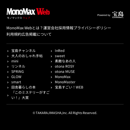
MonoMax Webとは？
運営会社
採用情報
プライバシーポリシー
利用規約
広告掲載について
宝島チャンネル
InRed
大人のおしゃれ手帖
sweet
mini
素敵なあの人
リンネル
otona ROSY
SPRiNG
otona MUSE
GLOW
MonoMax
smart
MonoMaster
田舎暮らしの本
宝島すごい！WEB
『このミステリーがすご
い！』大賞
© TAKARAJIMASHA,Inc. All Rights Reserved.