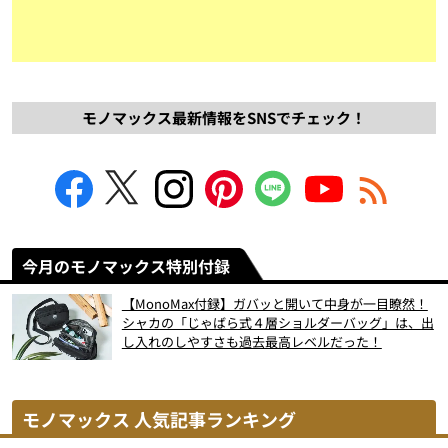
モノマックス最新情報をSNSでチェック！
今月のモノマックス特別付録
【MonoMax付録】ガバッと開いて中身が一目瞭然！
シャカの「じゃばら式４層ショルダーバッグ」は、出
し入れのしやすさも過去最高レベルだった！
モノマックス 人気記事ランキング