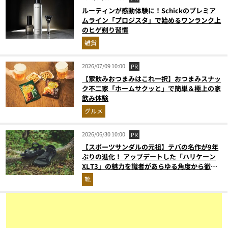
ルーティンが感動体験に！Schickのプレミア
ムライン「プロジスタ」で始めるワンランク上
のヒゲ剃り習慣
雑貨
2026/07/09 10:00
PR
【家飲みおつまみはこれ一択】おつまみスナッ
ク不二家「ホームサクッと」で簡単＆極上の家
飲み体験
グルメ
2026/06/30 10:00
PR
【スポーツサンダルの元祖】テバの名作が9年
ぶりの進化！ アップデートした「ハリケーン
XLT3」の魅力を識者があらゆる角度から徹底
解説！
靴