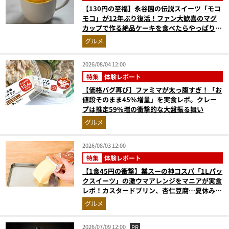
【130円の至福】永谷園の伝説スイーツ「モコ
モコ」が12年ぶり復活！ファン大歓喜のマグ
カップで作る絶品ケーキを食べたらやっぱり最
高にウマかった
グルメ
2026/08/04 12:00
特集
体験レポート
【価格バグ再び】ファミマが太っ腹すぎ！「お
値段そのまま45%増量」を実食レポ。クレー
プは推定59%増の衝撃的な大盤振る舞い
グルメ
2026/08/03 12:00
特集
体験レポート
【1食45円の衝撃】業スーの神コスパ「1Lパッ
クスイーツ」の激ウマアレンジをマニアが実食
レポ！カスタードプリン、杏仁豆腐…夏休みの
おやつに最強すぎた
グルメ
2026/07/09 12:00
PR