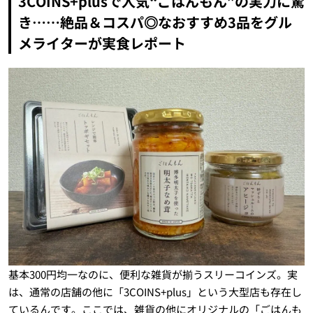
3COINS+plusで人気“ごはんもん”の実力に驚
き……絶品＆コスパ◎なおすすめ3品をグル
メライターが実食レポート
基本300円均一なのに、便利な雑貨が揃うスリーコインズ。実
は、通常の店舗の他に「3COINS+plus」という大型店も存在し
ているんです。ここでは、雑貨の他にオリジナルの「ごはんも