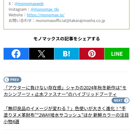
X：
@monomaxweb
Instagram：
@monomax_tkj
Website：
https://monomax.jp/
お問い合わせ：monomaxofficial@takarajimasha.co.jp
モノマックスの記事をシェアする
LINE
P
「アウターに負けない存在感」シャカの2024年秋冬新作は“モ
カシンブーツ＋止水ファスナー”のハイブリッドブーティ
N
「無印良品のイメージが変わる？」色使いが大きく進化！“手
塗りヌメ革財布”“2WAY撥水サコッシュ”ほか 新鮮カラーの注目
小物4選