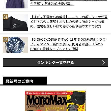
が正解”の気化冷却機能が凄い
【汗だく通勤からの解放】ユニクロのポロシャツが夏
ビジネスの大正解！オリヒカの透け防止シャツも優
秀。酷暑も涼しい顔で働ける超快適ウエアの実力
【G-SHOCKの最高傑作か】18年ぶり超絶進化！グラ
ビティマスター新作が凄い。開発者が語る「GWR-
B3000」最新ムーブメントの衝撃
ランキング一覧を見る
最新号のご案内