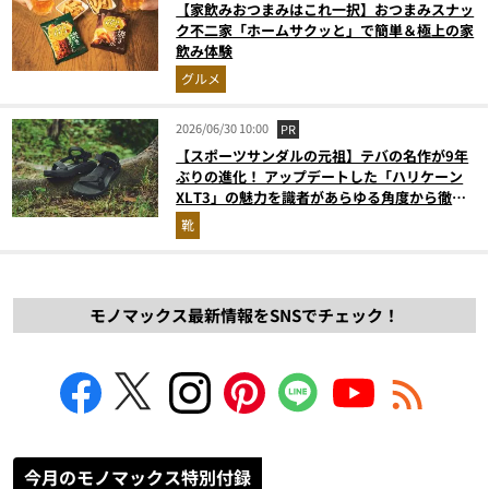
【家飲みおつまみはこれ一択】おつまみスナッ
ク不二家「ホームサクッと」で簡単＆極上の家
飲み体験
グルメ
2026/06/30 10:00
PR
【スポーツサンダルの元祖】テバの名作が9年
ぶりの進化！ アップデートした「ハリケーン
XLT3」の魅力を識者があらゆる角度から徹底
解説！
靴
モノマックス最新情報をSNSでチェック！
今月のモノマックス特別付録