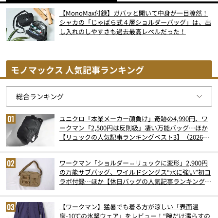
【MonoMax付録】ガバッと開いて中身が一目瞭然！
シャカの「じゃばら式４層ショルダーバッグ」は、出
し入れのしやすさも過去最高レベルだった！
モノマックス 人気記事ランキング
ユニクロ「本業メーカー顔負け」奇跡の4,990円、ワ
ークマン「2,500円は反則級」凄い万能バッグ…ほか
【リュックの人気記事ランキングベスト3】（2026年
6月版）
ワークマン「ショルダー⇔リュックに変形」2,900円
の万能サブバッグ、ワイルドシングス“水に強い”初コ
ラボ付録…ほか【休日バッグの人気記事ランキングベ
スト3】（2026年6月版）
【ワークマン】猛暑でも着る方が涼しい「表面温
度-10℃の氷撃ウェア」をレビュー！“腕だけ濡らすの