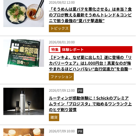
2026/08/02 12:00
「そうめんは夏バテを悪化させる」は本当？食
のプロが教える最新そうめんトレンド＆コンビ
ニで揃う最強の“夏バテ撃退飯”
トピックス
2026/08/01 20:00
特集
体験レポート
【ドンキよ、なぜ夏に出した】遂に登場の「リ
カバリーウェア」は1,000円台！真夏なのが悔
やまれるほどハンパない“血行促進力”を自腹レ
ビュー
ファッション
2026/07/09 12:00
PR
ルーティンが感動体験に！Schickのプレミア
ムライン「プロジスタ」で始めるワンランク上
のヒゲ剃り習慣
雑貨
2026/07/09 10:00
PR