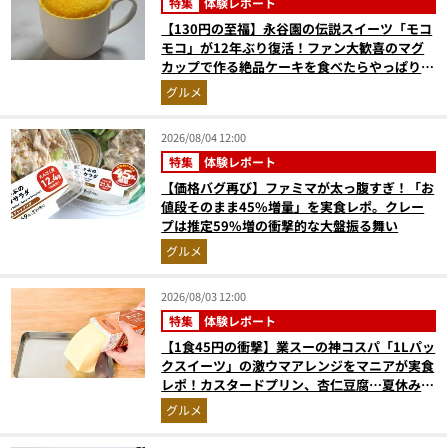
特集
体験レポート
【130円の至福】永谷園の伝説スイーツ「モコ
モコ」が12年ぶり復活！ファン大歓喜のマグ
カップで作る絶品ケーキを食べたらやっぱり最
高にウマかった
グルメ
2026/08/04 12:00
特集
体験レポート
【価格バグ再び】ファミマが太っ腹すぎ！「お
値段そのまま45%増量」を実食レポ。クレー
プは推定59%増の衝撃的な大盤振る舞い
グルメ
2026/08/03 12:00
特集
体験レポート
【1食45円の衝撃】業スーの神コスパ「1Lパッ
クスイーツ」の激ウマアレンジをマニアが実食
レポ！カスタードプリン、杏仁豆腐…夏休みの
おやつに最強すぎた
グルメ