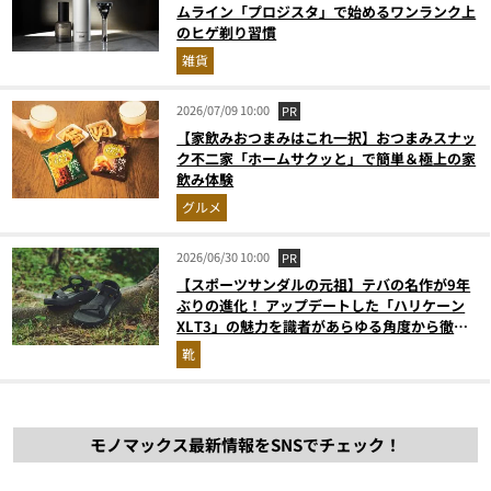
ムライン「プロジスタ」で始めるワンランク上
のヒゲ剃り習慣
雑貨
2026/07/09 10:00
PR
【家飲みおつまみはこれ一択】おつまみスナッ
ク不二家「ホームサクッと」で簡単＆極上の家
飲み体験
グルメ
2026/06/30 10:00
PR
【スポーツサンダルの元祖】テバの名作が9年
ぶりの進化！ アップデートした「ハリケーン
XLT3」の魅力を識者があらゆる角度から徹底
解説！
靴
モノマックス最新情報をSNSでチェック！