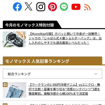
今月のモノマックス特別付録
【MonoMax付録】ガバッと開いて中身が一目瞭然！
シャカの「じゃばら式４層ショルダーバッグ」は、出
し入れのしやすさも過去最高レベルだった！
モノマックス 人気記事ランキング
【ワークマンの1,590円冷感デニム】vsユニクロ・無
印で比較！猛暑を乗り切る“涼感ロングパンツ”3選を
徹底解剖。接触冷感から綿100%まで決定版