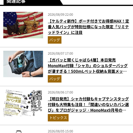
関連記事
2026/08/09 22:00
【ケルティ新作】ポーチ付きでお得感MAX！定
番人気バッグが特別仕様になった限定「リミテ
ッドライン」に注目
バッグ
2026/08/07 17:00
【ガバッと開くじゃばら4層】本日発売
MonoMax付録「シャカ」のショルダーバッグ
が凄すぎる！500mLペット収納＆背面メッシ
ュでベタつかない
バッグ
2026/08/06 17:00
【明日発売】シャカ付録もキャプテンスタッグ
付録も大特集も注目！「間違いのないカバン選
び」をプロがジャッジ・MonoMax9月号の目
次を公開
トピックス
2026/08/05 15:00