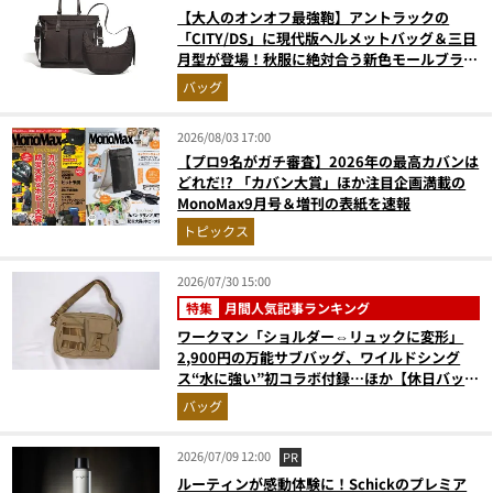
【大人のオンオフ最強鞄】アントラックの
「CITY/DS」に現代版ヘルメットバッグ＆三日
月型が登場！秋服に絶対合う新色モールブラウ
ンが傑作
バッグ
2026/08/03 17:00
【プロ9名がガチ審査】2026年の最高カバンは
どれだ!? 「カバン大賞」ほか注目企画満載の
MonoMax9月号＆増刊の表紙を速報
トピックス
2026/07/30 15:00
特集
月間人気記事ランキング
ワークマン「ショルダー⇔リュックに変形」
2,900円の万能サブバッグ、ワイルドシング
ス“水に強い”初コラボ付録…ほか【休日バッグ
の人気記事ランキングベスト3】（2026年6月
バッグ
版）
2026/07/09 12:00
PR
ルーティンが感動体験に！Schickのプレミア