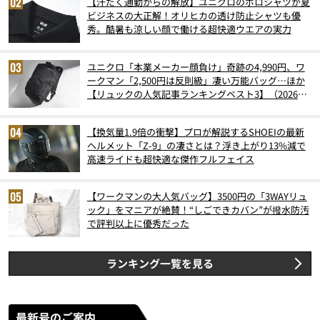
【汗だく通勤からの解放】ユニクロのポロシャツが夏
ビジネスの大正解！オリヒカの透け防止シャツも優
秀。酷暑も涼しい顔で働ける超快適ウエアの実力
ユニクロ「本業メーカー顔負け」奇跡の4,990円、ワ
ークマン「2,500円は反則級」凄い万能バッグ…ほか
【リュックの人気記事ランキングベスト3】（2026年
6月版）
【換気量1.9倍の衝撃】プロが解説するSHOEIの最新
ヘルメット「Z-9」の凄さとは？浮き上がり13%減で
高速ライドも超快適な傑作フルフェイス
【ワークマンの大人気バッグ】3500円の「3WAYリュ
ック」をマニアが絶賛！“しごできカバン”が撥水防汚
で評判以上に優秀だった
ランキング一覧を見る
最新号のご案内