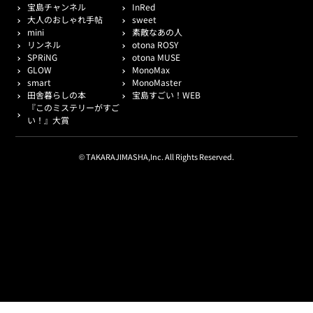
宝島チャンネル
InRed
大人のおしゃれ手帖
sweet
mini
素敵なあの人
リンネル
otona ROSY
SPRiNG
otona MUSE
GLOW
MonoMax
smart
MonoMaster
田舎暮らしの本
宝島すごい！WEB
『このミステリーがすご
い！』大賞
© TAKARAJIMASHA,Inc. All Rights Reserved.