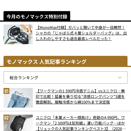
今月のモノマックス特別付録
【MonoMax付録】ガバッと開いて中身が一目瞭然！
シャカの「じゃばら式４層ショルダーバッグ」は、出
し入れのしやすさも過去最高レベルだった！
モノマックス 人気記事ランキング
【ワークマンの1,590円冷感デニム】vsユニクロ・無
印で比較！猛暑を乗り切る“涼感ロングパンツ”3選を
徹底解剖。接触冷感から綿100%まで決定版
ユニクロ「本業メーカー顔負け」奇跡の4,990円、ワ
ークマン「2,500円は反則級」凄い万能バッグ…ほか
【リュックの人気記事ランキングベスト3】（2026年