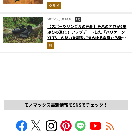
グルメ
2026/06/30 10:00
PR
【スポーツサンダルの元祖】テバの名作が9年
ぶりの進化！ アップデートした「ハリケーン
XLT3」の魅力を識者があらゆる角度から徹底
解説！
靴
モノマックス最新情報をSNSでチェック！