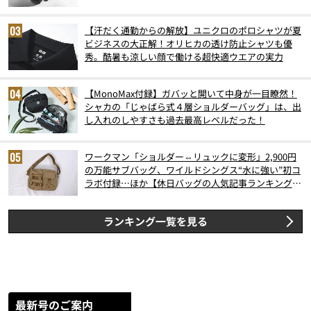
6月版）
【汗だく通勤からの解放】ユニクロのポロシャツが夏
ビジネスの大正解！オリヒカの透け防止シャツも優
秀。酷暑も涼しい顔で働ける超快適ウエアの実力
【MonoMax付録】ガバッと開いて中身が一目瞭然！
シャカの「じゃばら式４層ショルダーバッグ」は、出
し入れのしやすさも過去最高レベルだった！
ワークマン「ショルダー⇔リュックに変形」2,900円
の万能サブバッグ、ワイルドシングス“水に強い”初コ
ラボ付録…ほか【休日バッグの人気記事ランキングベ
スト3】（2026年6月版）
ランキング一覧を見る
最新号のご案内