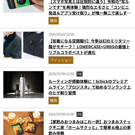
【スマホ写真とは圧倒的に違う】令和の“写ル
ンです”を再体験！強烈なエモさと「コンビニ
発送＆アプリ受け取り」が唯一無二で楽しすぎ
た
雑貨
2026/08/02 22:00
【街着になる空調服®】今季は幻のミリタリー
服がモチーフ！ LOWERCASE×URBSの最強ト
リプルコラボベストが進化
ファッション
2026/07/09 12:00
PR
ルーティンが感動体験に！Schickのプレミア
ムライン「プロジスタ」で始めるワンランク上
のヒゲ剃り習慣
雑貨
2026/07/09 10:00
PR
【家飲みおつまみはこれ一択】おつまみスナッ
ク不二家「ホームサクッと」で簡単＆極上の家
飲み体験