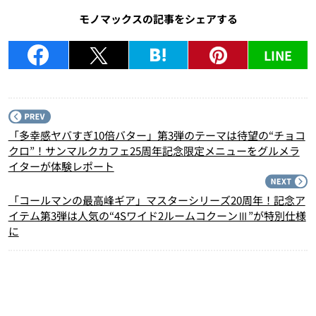
モノマックスの記事をシェアする
LINE
P
「多幸感ヤバすぎ10倍バター」第3弾のテーマは待望の“チョコ
クロ”！サンマルクカフェ25周年記念限定メニューをグルメラ
イターが体験レポート
N
「コールマンの最高峰ギア」マスターシリーズ20周年！記念ア
イテム第3弾は人気の“4Sワイド2ルームコクーンⅢ”が特別仕様
に