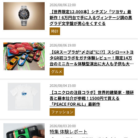
2026/08/06 22:00
【世界限定12,000本】シチズン「ツヨサ」最
新作！6万円台で手に入るヴィンテージ調の黒
グラデ文字盤が男心をくすぐる
時計
2026/08/06 19:00
【GRスープラが“〆さば”に!?】スシロー×トヨ
タGR初コラボをガチ体験レビュー！限定14万
台のミニカー＆体験型演出に大人も子供も大興
奮間違いなし
グルメ
2026/08/04 15:00
【ユニクロの注目コラボ】世界的建築家・隈研
吾と藤本壮介が参戦！1500円で買える
「PEACE FOR ALL」最新作
ファッション
2026/08/03 20:00
特集
体験レポート