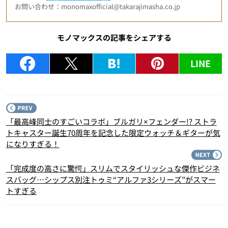
お問い合わせ：monomaxofficial@takarajimasha.co.jp
モノマックスの記事をシェアする
LINE
P
「最高峰同士のすごいコラボ」ブルガリ×フェンダー!? ストラ
トキャスター誕生70周年を記念した限定ウォッチ＆ギターが気
になりすぎる！
N
「完成度の高さに驚愕」スリムでスタイリッシュな傑作ビジネ
スバッグ…シップス別注トゥミ“アルファ3シリーズ”がスマー
トすぎる