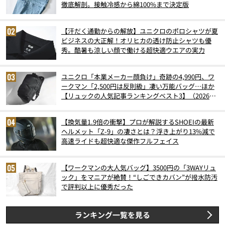
徹底解剖。接触冷感から綿100%まで決定版
【汗だく通勤からの解放】ユニクロのポロシャツが夏
ビジネスの大正解！オリヒカの透け防止シャツも優
秀。酷暑も涼しい顔で働ける超快適ウエアの実力
ユニクロ「本業メーカー顔負け」奇跡の4,990円、ワ
ークマン「2,500円は反則級」凄い万能バッグ…ほか
【リュックの人気記事ランキングベスト3】（2026年
6月版）
【換気量1.9倍の衝撃】プロが解説するSHOEIの最新
ヘルメット「Z-9」の凄さとは？浮き上がり13%減で
高速ライドも超快適な傑作フルフェイス
【ワークマンの大人気バッグ】3500円の「3WAYリュ
ック」をマニアが絶賛！“しごできカバン”が撥水防汚
で評判以上に優秀だった
ランキング一覧を見る