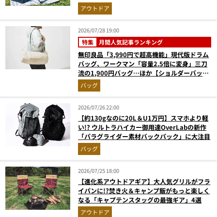
アウトドア
2026/07/28 19:00
特集
月間人気記事ランキング
無印良品「3,990円で超高機能」現代版ドラム
バッグ、ワークマン「容量2.5倍に変身」三刀
流の1,900円バッグ…ほか【ショルダーバッグ
の人気記事ランキングベスト3】（2026年6月
バッグ
版）
2026/07/26 22:00
【約130gなのに20L＆U1万円】スマホより軽
い!? ウルトラハイカー御用達OverLabの新作
「パラグライダー素材バックパック」に大注目
バッグ
2026/07/25 18:00
【進化系アウトドアギア】大人気グリルがフラ
イパンに!?焚き火＆キャンプ飯がもっと楽しく
なる「キャプテンスタッグの最強ギア」4選
アウトドア