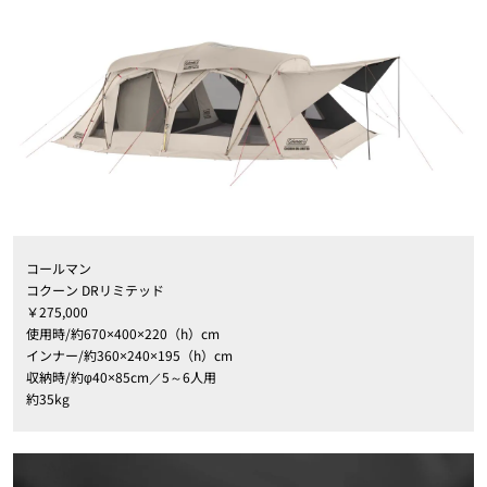
コールマン
コクーン DRリミテッド
￥275,000
使用時/約670×400×220（h）cm
インナー/約360×240×195（h）cm
収納時/約φ40×85cm／5～6人用
約35kg