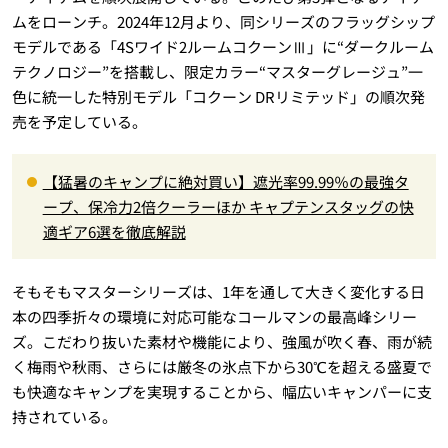
ムをローンチ。2024年12月より、同シリーズのフラッグシップ
モデルである「4Sワイド2ルームコクーンⅢ」に“ダークルーム
テクノロジー”を搭載し、限定カラー“マスターグレージュ”一
色に統一した特別モデル「コクーン DRリミテッド」の順次発
売を予定している。
【猛暑のキャンプに絶対買い】遮光率99.99％の最強タ
ープ、保冷力2倍クーラーほか キャプテンスタッグの快
適ギア6選を徹底解説
そもそもマスターシリーズは、1年を通して大きく変化する日
本の四季折々の環境に対応可能なコールマンの最高峰シリー
ズ。こだわり抜いた素材や機能により、強風が吹く春、雨が続
く梅雨や秋雨、さらには厳冬の氷点下から30℃を超える盛夏で
も快適なキャンプを実現することから、幅広いキャンパーに支
持されている。