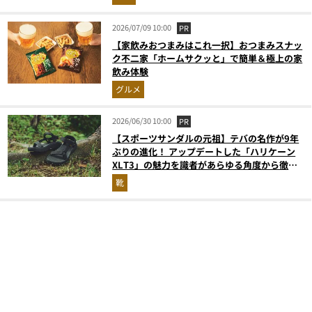
2026/07/09 10:00
PR
【家飲みおつまみはこれ一択】おつまみスナッ
ク不二家「ホームサクッと」で簡単＆極上の家
飲み体験
グルメ
2026/06/30 10:00
PR
【スポーツサンダルの元祖】テバの名作が9年
ぶりの進化！ アップデートした「ハリケーン
XLT3」の魅力を識者があらゆる角度から徹底
解説！
靴