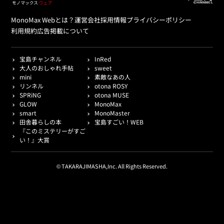
MonoMax Webとは？
運営会社
採用情報
プライバシーポリシー
利用規約
広告掲載について
宝島チャンネル
InRed
大人のおしゃれ手帖
sweet
mini
素敵なあの人
リンネル
otona ROSY
SPRiNG
otona MUSE
GLOW
MonoMax
smart
MonoMaster
田舎暮らしの本
宝島すごい！WEB
『このミステリーがすご
い！』大賞
© TAKARAJIMASHA,Inc. All Rights Reserved.