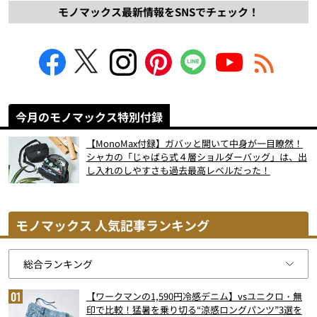
モノマックス最新情報をSNSでチェック！
今月のモノマックス特別付録
【MonoMax付録】ガバッと開いて中身が一目瞭然！
シャカの「じゃばら式４層ショルダーバッグ」は、出
し入れのしやすさも過去最高レベルだった！
モノマックス 人気記事ランキング
【ワークマンの1,590円冷感デニム】vsユニクロ・無
印で比較！猛暑を乗り切る“涼感ロングパンツ”3選を