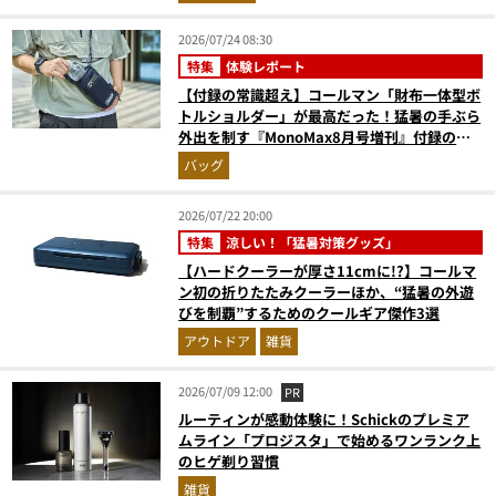
2026/07/24 08:30
特集
体験レポート
【付録の常識超え】コールマン「財布一体型ボ
トルショルダー」が最高だった！猛暑の手ぶら
外出を制す『MonoMax8月号増刊』付録の実
力をスタイリストが徹底レポ
バッグ
2026/07/22 20:00
特集
涼しい！「猛暑対策グッズ」
【ハードクーラーが厚さ11cmに!?】コールマ
ン初の折りたたみクーラーほか、“猛暑の外遊
びを制覇”するためのクールギア傑作3選
アウトドア
雑貨
2026/07/09 12:00
PR
ルーティンが感動体験に！Schickのプレミア
ムライン「プロジスタ」で始めるワンランク上
のヒゲ剃り習慣
雑貨