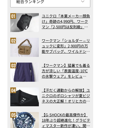
ユニクロ「本業メーカー顔負
け」奇跡の4,990円、ワーク
マン「2,500円は反則級」凄
い万能バッグ…ほか【リュッ
クの人気記事ランキングベス
ワークマン「ショルダー⇔リ
ト3】（2026年6月版）
ュックに変形」2,900円の万
能サブバッグ、ワイルドシン
グス“水に強い”初コラボ付
録…ほか【休日バッグの人気
【ワークマン】猛暑でも着る
記事ランキングベスト3】
方が涼しい「表面温度-10℃
（2026年6月版）
の氷撃ウェア」をレビュ
ー！“腕だけ濡らすのが正
解”の気化冷却機能が凄い
【汗だく通勤からの解放】ユ
ニクロのポロシャツが夏ビジ
ネスの大正解！オリヒカの透
け防止シャツも優秀。酷暑も
涼しい顔で働ける超快適ウエ
【G-SHOCKの最高傑作か】
アの実力
18年ぶり超絶進化！グラビテ
ィマスター新作が凄い。開発