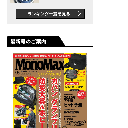
者が語る「GWR-B3000」最
新ムーブメントの衝撃
ランキング一覧を見る
最新号のご案内