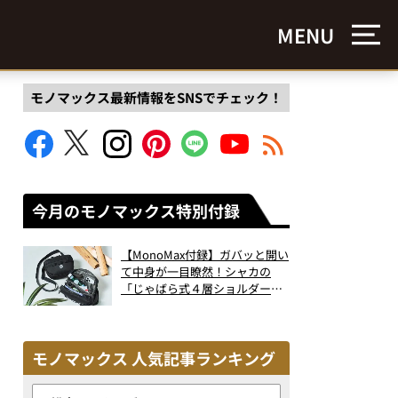
MENU
モノマックス最新情報をSNSでチェック！
今月のモノマックス特別付録
【MonoMax付録】ガバッと開い
て中身が一目瞭然！シャカの
「じゃばら式４層ショルダーバ
ッグ」は、出し入れのしやすさ
も過去最高レベルだった！
モノマックス 人気記事ランキング