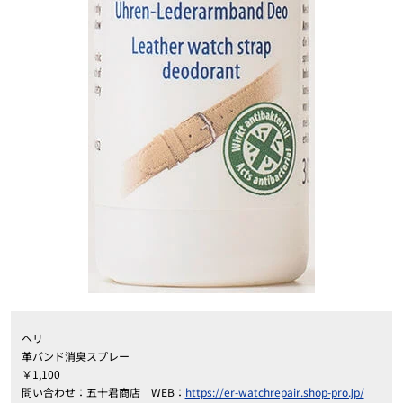
ヘリ
革バンド消臭スプレー
￥1,100
問い合わせ：五十君商店 WEB：
https://er-watchrepair.shop-pro.jp/