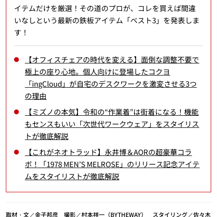
イテムだけを厳選！その道のプロが、コレを買えば間違
いなしという最新の鉄板アイテム「ベスト3」を発表しま
す！
【オフィスチェアの時代を変える】面倒な調整不要で
極上の座り心地。個人向けに登場したコクヨ
「ingCloud」が自宅のデスクワークを激変させる3つ
の理由
【ミズノの本気】令和の“作業着”は街着になる！機能
もセンスもいい「次世代ワークウェア」をスタイリス
トが徹底解説
【これがネオトラッド】永井博＆AORの超豪華コラ
ボ！「1978 MEN’S MELROSE」のリリース記念アイテ
ムをスタイリストが徹底解説
取材・文／金子邦彦 撮影／村本祥一（BYTHEWAY） スタイリング／佐々木