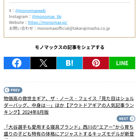
X：
@monomaxweb
Instagram：
@monomax_tkj
Website：
https://monomax.jp/
お問い合わせ：monomaxofficial@takarajimasha.co.jp
モノマックスの記事をシェアする
LINE
P
物価高の救世主ギア、ザ・ノース・フェイス「見た目はショル
ダーバッグ、中身は…」ほか【アウトドアギアの人気記事ラン
キング】2024年8月版
N
「大谷選手も愛用する寝具ブランド」西川の“エアー”から育ち
盛りの子ども特有の体格にアジャストするキッズモデルが新登