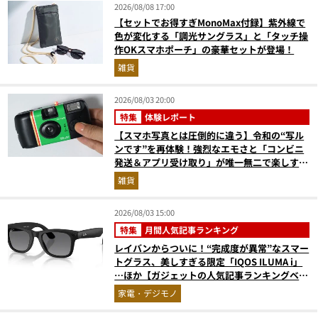
2026/08/08 17:00
【セットでお得すぎMonoMax付録】紫外線で
色が変化する「調光サングラス」と「タッチ操
作OKスマホポーチ」の豪華セットが登場！
雑貨
2026/08/03 20:00
特集
体験レポート
【スマホ写真とは圧倒的に違う】令和の“写ル
ンです”を再体験！強烈なエモさと「コンビニ
発送＆アプリ受け取り」が唯一無二で楽しすぎ
た
雑貨
2026/08/03 15:00
特集
月間人気記事ランキング
レイバンからついに！“完成度が異常”なスマー
トグラス、美しすぎる限定「IQOS ILUMA i」
…ほか【ガジェットの人気記事ランキングベス
ト3】（2026年6月版）
家電・デジモノ