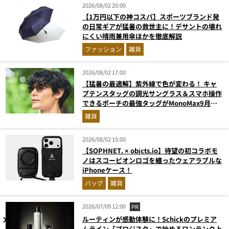
2026/08/02 20:00
【1万円以下の神コスパ】スポーツブランド発
の日常ギアが猛暑の救世主に！デサントの壊れ
にくい晴雨兼用傘ほかを徹底解説
ファッション
雑貨
2026/08/02 17:00
【猛暑の最適解】紫外線で色が変わる！ キャ
プテンスタッグの調光サングラス＆スマホ操作
できるポーチの最強タッグがMonoMax9月号
増刊付録に登場
雑貨
2026/08/02 15:00
【SOPHNET. × objcts.io】待望の初コラボモ
ノはスコーピオンロゴを纏ったウェアラブルな
iPhoneケース！
バッグ
雑貨
2026/07/09 12:00
PR
ルーティンが感動体験に！Schickのプレミア
ムライン「プロジスタ」で始めるワンランク上