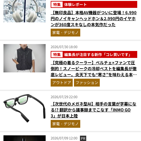
特集
体験レポート
【無印良品】本格AV機器がついに登場！6,990
円のノイキャンヘッドホン＆2,990円のイヤホ
ンが360度スキなしの本気作だった
家電・デジモノ
2026/07/30 18:00
特集
編集長が注目する新作「コレ買いです」
【究極の着るクーラー】ペルチェ×ファンで圧
倒的！スノーピークの冷却ベストを編集長が徹
底レビュー。炎天下でも“寒さ”を味わえる本気
のギア『コレ買いです』Vol.172
アウトドア
ファッション
2026/07/29 22:00
【次世代のメガネ型AI】相手の言葉が字幕にな
る!? 翻訳から議事録までこなす「INMO GO
3」が日本上陸
家電・デジモノ
2026/07/09 12:00
PR