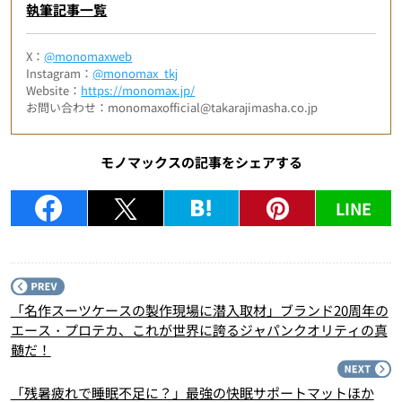
執筆記事一覧
X：
@monomaxweb
Instagram：
@monomax_tkj
Website：
https://monomax.jp/
お問い合わせ：monomaxofficial@takarajimasha.co.jp
モノマックスの記事をシェアする
LINE
P
「名作スーツケースの製作現場に潜入取材」ブランド20周年の
エース・プロテカ、これが世界に誇るジャパンクオリティの真
髄だ！
N
「残暑疲れで睡眠不足に？」最強の快眠サポートマットほか