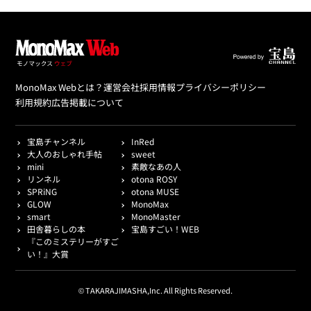
MonoMax Webとは？
運営会社
採用情報
プライバシーポリシー
利用規約
広告掲載について
宝島チャンネル
InRed
大人のおしゃれ手帖
sweet
mini
素敵なあの人
リンネル
otona ROSY
SPRiNG
otona MUSE
GLOW
MonoMax
smart
MonoMaster
田舎暮らしの本
宝島すごい！WEB
『このミステリーがすご
い！』大賞
© TAKARAJIMASHA,Inc. All Rights Reserved.