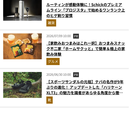
ルーティンが感動体験に！Schickのプレミア
ムライン「プロジスタ」で始めるワンランク上
のヒゲ剃り習慣
雑貨
2026/07/09 10:00
PR
【家飲みおつまみはこれ一択】おつまみスナッ
ク不二家「ホームサクッと」で簡単＆極上の家
飲み体験
グルメ
2026/06/30 10:00
PR
【スポーツサンダルの元祖】テバの名作が9年
ぶりの進化！ アップデートした「ハリケーン
XLT3」の魅力を識者があらゆる角度から徹底
解説！
靴