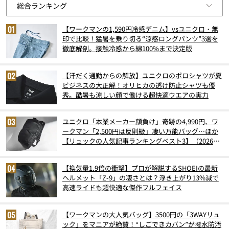
【ワークマンの1,590円冷感デニム】vsユニクロ・無
印で比較！猛暑を乗り切る“涼感ロングパンツ”3選を
徹底解剖。接触冷感から綿100%まで決定版
【汗だく通勤からの解放】ユニクロのポロシャツが夏
ビジネスの大正解！オリヒカの透け防止シャツも優
秀。酷暑も涼しい顔で働ける超快適ウエアの実力
ユニクロ「本業メーカー顔負け」奇跡の4,990円、ワ
ークマン「2,500円は反則級」凄い万能バッグ…ほか
【リュックの人気記事ランキングベスト3】（2026年
6月版）
【換気量1.9倍の衝撃】プロが解説するSHOEIの最新
ヘルメット「Z-9」の凄さとは？浮き上がり13%減で
高速ライドも超快適な傑作フルフェイス
【ワークマンの大人気バッグ】3500円の「3WAYリュ
ック」をマニアが絶賛！“しごできカバン”が撥水防汚