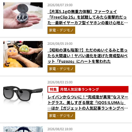
2026/08/07 19:00
【片耳5.1gの無重力体験】ファーウェイ
「FreeClip 2S」を試聴してみたら衝撃的だっ
た…最新イヤーカフ型イヤホンの着け心地とAI
技術に感動
家電・デジモノ
2026/08/05 19:00
【昭和の漢も陥落!?】ただのぬいぐるみと思っ
たら大間違い！ヤバい進化を遂げた育成型AIペ
ット「Fuzozo」にハートを奪われた
家電・デジモノ
2026/08/03 15:00
特集
月間人気記事ランキング
レイバンからついに！“完成度が異常”なスマー
トグラス、美しすぎる限定「IQOS ILUMA i」
…ほか【ガジェットの人気記事ランキングベス
ト3】（2026年6月版）
家電・デジモノ
2026/08/02 18:00