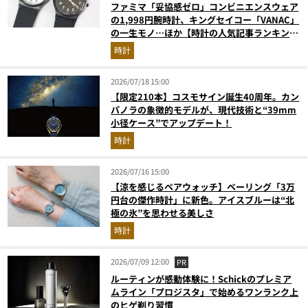
ファミマ「妥協感ゼロ」コンビニエンスウェア
の1,998円腕時計、キングセイコー「VANAC」
の一生モノ…ほか【時計の人気記事ランキング
ベスト3】（2026年6月版）
時計
2026/07/18 15:00
【限定210本】コスモサイン誕生40周年。カン
パノラの象徴的モデルが、現代技術と“39mm
小径ケース”でアップデート！
時計
2026/07/16 15:00
【涼を感じるペアウォッチ】ベーリング「3万
円台の傑作時計」に新色。アイスブルーは“北
極の氷”を思わせる美しさ
時計
2026/07/09 12:00
PR
ルーティンが感動体験に！Schickのプレミア
ムライン「プロジスタ」で始めるワンランク上
のヒゲ剃り習慣