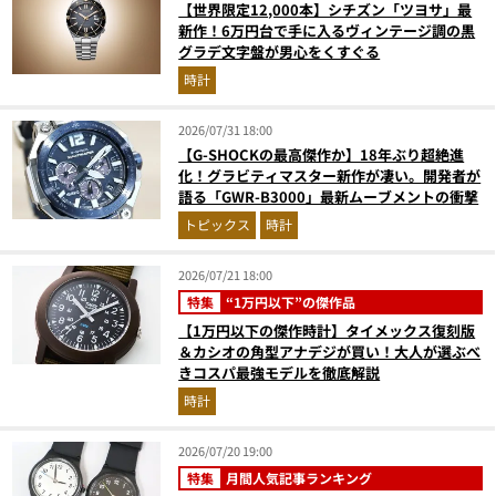
【世界限定12,000本】シチズン「ツヨサ」最
新作！6万円台で手に入るヴィンテージ調の黒
グラデ文字盤が男心をくすぐる
時計
2026/07/31 18:00
【G-SHOCKの最高傑作か】18年ぶり超絶進
化！グラビティマスター新作が凄い。開発者が
語る「GWR-B3000」最新ムーブメントの衝撃
トピックス
時計
2026/07/21 18:00
特集
“1万円以下”の傑作品
【1万円以下の傑作時計】タイメックス復刻版
＆カシオの角型アナデジが買い！大人が選ぶべ
きコスパ最強モデルを徹底解説
時計
2026/07/20 19:00
特集
月間人気記事ランキング