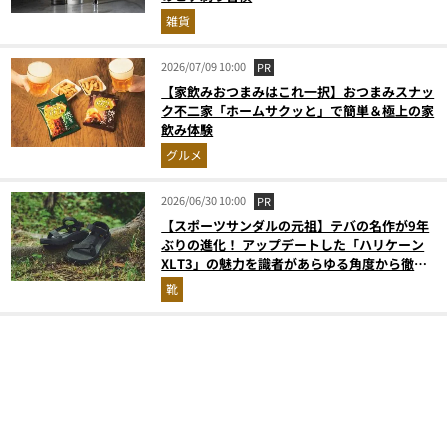
雑貨
2026/07/09 10:00
PR
【家飲みおつまみはこれ一択】おつまみスナッ
ク不二家「ホームサクッと」で簡単＆極上の家
飲み体験
グルメ
2026/06/30 10:00
PR
【スポーツサンダルの元祖】テバの名作が9年
ぶりの進化！ アップデートした「ハリケーン
XLT3」の魅力を識者があらゆる角度から徹底
解説！
靴