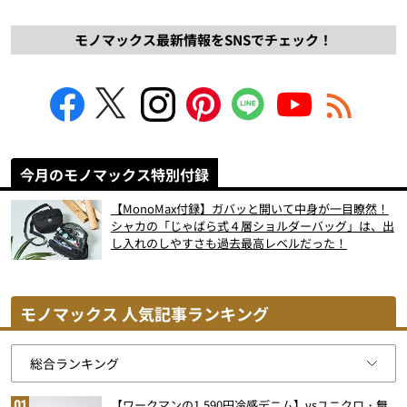
モノマックス最新情報をSNSでチェック！
今月のモノマックス特別付録
【MonoMax付録】ガバッと開いて中身が一目瞭然！
シャカの「じゃばら式４層ショルダーバッグ」は、出
し入れのしやすさも過去最高レベルだった！
モノマックス 人気記事ランキング
【ワークマンの1,590円冷感デニム】vsユニクロ・無