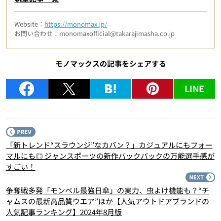
Website：
https://monomax.jp/
お問い合わせ：monomaxofficial@takarajimasha.co.jp
モノマックスの記事をシェアする
LINE
P
「新トレンド“スラウンジ”なカバン？」カジュアルにもフォー
マルにも◎ ジャンスポーツの新作バックパックの万能選手感が
すごい！
N
争奪戦多発「モンベル最強日傘」の実力、虫よけ機能も？“チ
ャムスの最新高品質ウエア”ほか【人気アウトドアブランドの
人気記事ランキング】2024年8月版