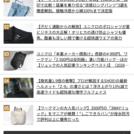
印で比較！猛暑を乗り切る“涼感ロングパンツ”3選を
徹底解剖。接触冷感から綿100%まで決定版
【汗だく通勤からの解放】ユニクロのポロシャツが夏
ビジネスの大正解！オリヒカの透け防止シャツも優
秀。酷暑も涼しい顔で働ける超快適ウエアの実力
ユニクロ「本業メーカー顔負け」奇跡の4,990円、ワ
ークマン「2,500円は反則級」凄い万能バッグ…ほか
【リュックの人気記事ランキングベスト3】（2026年
6月版）
【換気量1.9倍の衝撃】プロが解説するSHOEIの最新
ヘルメット「Z-9」の凄さとは？浮き上がり13%減で
高速ライドも超快適な傑作フルフェイス
【ワークマンの大人気バッグ】3500円の「3WAYリュ
ック」をマニアが絶賛！“しごできカバン”が撥水防汚
で評判以上に優秀だった