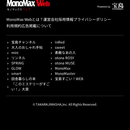
MonoMax Webとは？
運営会社
採用情報
プライバシーポリシー
利用規約
広告掲載について
宝島チャンネル
InRed
大人のおしゃれ手帖
sweet
mini
素敵なあの人
リンネル
otona ROSY
SPRiNG
otona MUSE
GLOW
MonoMax
smart
MonoMaster
田舎暮らしの本
宝島すごい！WEB
『このミステリーがすご
い！』大賞
© TAKARAJIMASHA,Inc. All Rights Reserved.