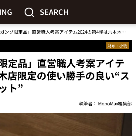
ING
SEARCH
「毎年大注目のガンゾ限定品」直営職人考案アイテム2024の第4弾は六本木店限定の使い勝手の良い“スマート三つ折りウォレット”
財布・小物
限定品」直営職人考案アイテ
本木店限定の使い勝手の良い“ス
ット”
執筆者：
MonoMax編集部