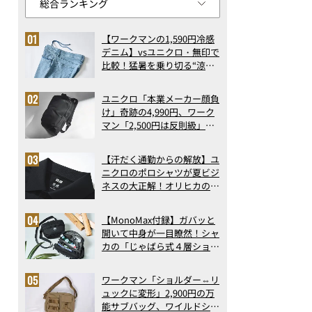
【ワークマンの1,590円冷感
デニム】vsユニクロ・無印で
比較！猛暑を乗り切る“涼感
ロングパンツ”3選を徹底解
剖。接触冷感から綿100%ま
ユニクロ「本業メーカー顔負
で決定版
け」奇跡の4,990円、ワーク
マン「2,500円は反則級」凄
い万能バッグ…ほか【リュッ
クの人気記事ランキングベス
【汗だく通勤からの解放】ユ
ト3】（2026年6月版）
ニクロのポロシャツが夏ビジ
ネスの大正解！オリヒカの透
け防止シャツも優秀。酷暑も
涼しい顔で働ける超快適ウエ
【MonoMax付録】ガバッと
アの実力
開いて中身が一目瞭然！シャ
カの「じゃばら式４層ショル
ダーバッグ」は、出し入れの
しやすさも過去最高レベルだ
ワークマン「ショルダー⇔リ
った！
ュックに変形」2,900円の万
能サブバッグ、ワイルドシン