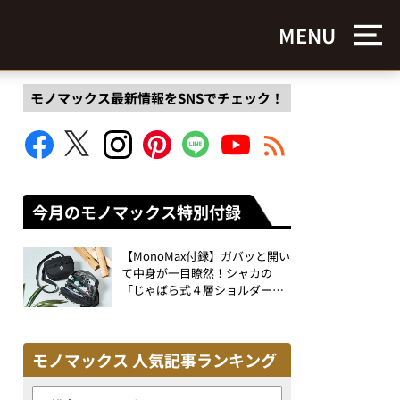
MENU
モノマックス最新情報をSNSでチェック！
今月のモノマックス特別付録
【MonoMax付録】ガバッと開い
て中身が一目瞭然！シャカの
「じゃばら式４層ショルダーバ
ッグ」は、出し入れのしやすさ
も過去最高レベルだった！
モノマックス 人気記事ランキング