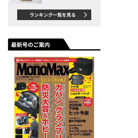
グス“水に強い”初コラボ付
録…ほか【休日バッグの人気
ランキング一覧を見る
記事ランキングベスト3】
（2026年6月版）
最新号のご案内