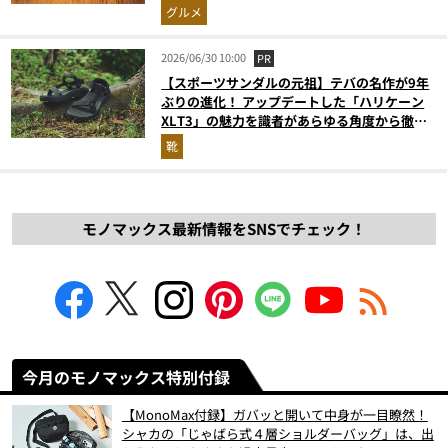
グルメ
2026/06/30 10:00
PR
【スポーツサンダルの元祖】テバの名作が9年
ぶりの進化！ アップデートした「ハリケーン
XLT3」の魅力を識者があらゆる角度から徹底
解説！
靴
モノマックス最新情報をSNSでチェック！
今月のモノマックス特別付録
【MonoMax付録】ガバッと開いて中身が一目瞭然！
シャカの「じゃばら式４層ショルダーバッグ」は、出