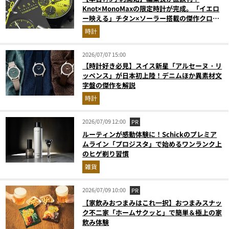
Knot×MonoMaxの限定時計が完成。「イエロ
ー映える」チタン×ソーラー搭載の傑作クロノ
グラフ
時計
2026/07/07 15:00
【時計好き必見】スイス新星「アルセーヌ・リ
ッペンス」が日本初上陸！デニムほか異素材文
字盤の傑作を解説
時計
2026/07/09 12:00
PR
ルーティンが感動体験に！Schickのプレミア
ムライン「プロジスタ」で始めるワンランク上
のヒゲ剃り習慣
雑貨
2026/07/09 10:00
PR
【家飲みおつまみはこれ一択】おつまみスナッ
ク不二家「ホームサクッと」で簡単＆極上の家
飲み体験