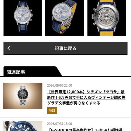
記事に戻る
関連記事
2026/08/06 22:00
【世界限定12,000本】シチズン「ツヨサ」最
新作！6万円台で手に入るヴィンテージ調の黒
グラデ文字盤が男心をくすぐる
時計
2026/07/31 18:00
【G-SHOCKの最高傑作か】18年ぶり超絶進