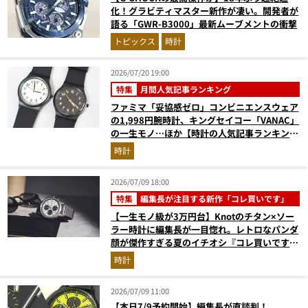
化！グラビティマスター新作が凄い。開発者が
語る「GWR-B3000」最新ムーブメントの衝撃
トピックス
時計
2026/07/20 19:00
特集
月間人気記事ランキング
ファミマ「妥協感ゼロ」コンビニエンスウェア
の1,998円腕時計、キングセイコー「VANAC」
の一生モノ…ほか【時計の人気記事ランキング
ベスト3】（2026年6月版）
時計
2026/07/09 18:00
特集
編集長が注目する新作「コレ買いです」
【一生モノ級が3万円台】Knotのチタン×ソー
ラー時計に編集長が一目惚れ。レトロなパンダ
顔が傑作すぎる夏のイチオシ『コレ買いです』
Vol.169
時計
2026/07/09 11:00
【本日7/9予約開始】編集長が直談判！