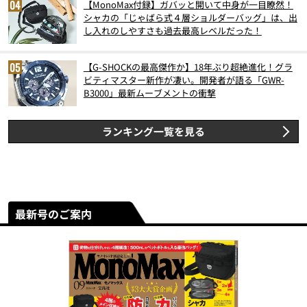
【MonoMax付録】ガバッと開いて中身が一目瞭然！
シャカの「じゃばら式４層ショルダーバッグ」は、出
し入れのしやすさも過去最高レベルだった！
【G-SHOCKの最高傑作か】18年ぶり超絶進化！グラ
ビティマスター新作が凄い。開発者が語る「GWR-
B3000」最新ムーブメントの衝撃
ランキング一覧を見る
最新号のご案内