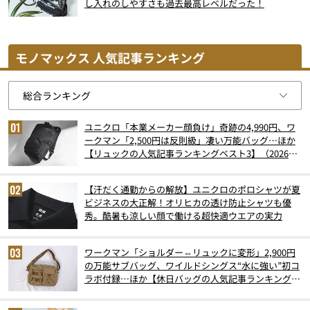
し入れのしやすさも過去最高レベルだった！
モノマックス 人気記事ランキング
ユニクロ「本業メーカー顔負け」奇跡の4,990円、ワ
ークマン「2,500円は反則級」凄い万能バッグ…ほか
【リュックの人気記事ランキングベスト3】（2026年
6月版）
【汗だく通勤からの解放】ユニクロのポロシャツが夏
ビジネスの大正解！オリヒカの透け防止シャツも優
秀。酷暑も涼しい顔で働ける超快適ウエアの実力
ワークマン「ショルダー⇔リュックに変形」2,900円
の万能サブバッグ、ワイルドシングス“水に強い”初コ
ラボ付録…ほか【休日バッグの人気記事ランキングベ
スト3】（2026年6月版）