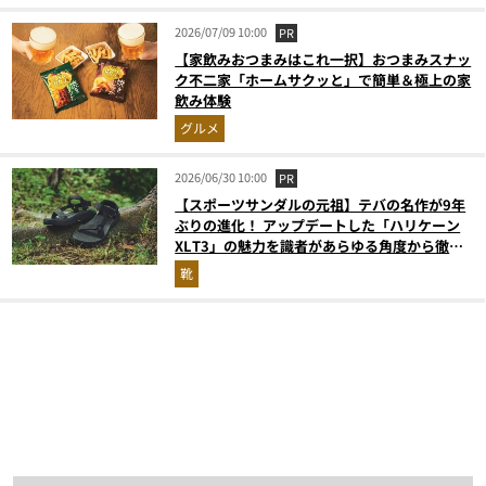
2026/07/09 10:00
PR
【家飲みおつまみはこれ一択】おつまみスナッ
ク不二家「ホームサクッと」で簡単＆極上の家
飲み体験
グルメ
2026/06/30 10:00
PR
【スポーツサンダルの元祖】テバの名作が9年
ぶりの進化！ アップデートした「ハリケーン
XLT3」の魅力を識者があらゆる角度から徹底
解説！
靴