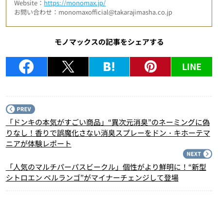
Website：
https://monomax.jp/
お問い合わせ：monomaxofficial@takarajimasha.co.jp
モノマックスの記事をシェアする
LINE
P
「ドンキの本気がすごい商品」“異次元消臭”のネーミングに偽
りなし！香りで誤魔化さない消臭スプレーをドン・キホーテマ
ニアが体験レポート
N
「人気のマルチパーパスビークル」個性がより鮮明に！“新型
シトロエン ベルランゴ”がマイナーチェンジして登場