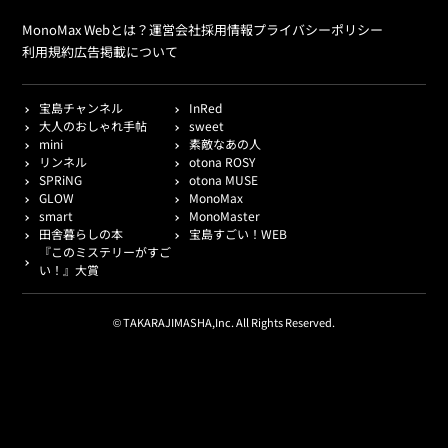
MonoMax Webとは？
運営会社
採用情報
プライバシーポリシー
利用規約
広告掲載について
宝島チャンネル
InRed
大人のおしゃれ手帖
sweet
mini
素敵なあの人
リンネル
otona ROSY
SPRiNG
otona MUSE
GLOW
MonoMax
smart
MonoMaster
田舎暮らしの本
宝島すごい！WEB
『このミステリーがすご
い！』大賞
© TAKARAJIMASHA,Inc. All Rights Reserved.