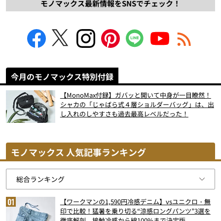
モノマックス最新情報をSNSでチェック！
今月のモノマックス特別付録
【MonoMax付録】ガバッと開いて中身が一目瞭然！
シャカの「じゃばら式４層ショルダーバッグ」は、出
し入れのしやすさも過去最高レベルだった！
モノマックス 人気記事ランキング
【ワークマンの1,590円冷感デニム】vsユニクロ・無
印で比較！猛暑を乗り切る“涼感ロングパンツ”3選を
徹底解剖。接触冷感から綿100%まで決定版