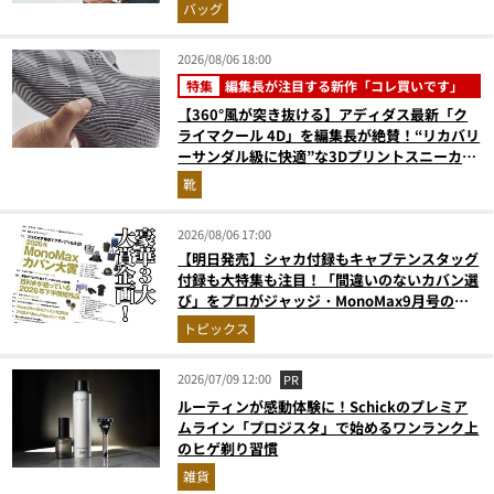
ュでベタつかない
バッグ
2026/08/06 18:00
特集
編集長が注目する新作「コレ買いです」
【360°風が突き抜ける】アディダス最新「ク
ライマクール 4D」を編集長が絶賛！“リカバリ
ーサンダル級に快適”な3Dプリントスニーカー
『コレ買いです』Vol.173
靴
2026/08/06 17:00
【明日発売】シャカ付録もキャプテンスタッグ
付録も大特集も注目！「間違いのないカバン選
び」をプロがジャッジ・MonoMax9月号の目
次を公開
トピックス
2026/07/09 12:00
PR
ルーティンが感動体験に！Schickのプレミア
ムライン「プロジスタ」で始めるワンランク上
のヒゲ剃り習慣
雑貨