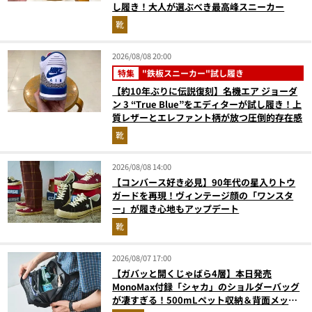
し履き！大人が選ぶべき最高峰スニーカー
靴
2026/08/08 20:00
特集
"鉄板スニーカー"試し履き
【約10年ぶりに伝説復刻】名機エア ジョーダ
ン 3 “True Blue”をエディターが試し履き！上
質レザーとエレファント柄が放つ圧倒的存在感
靴
2026/08/08 14:00
【コンバース好き必見】90年代の星入りトウ
ガードを再現！ヴィンテージ顔の「ワンスタ
ー」が履き心地もアップデート
靴
2026/08/07 17:00
【ガバッと開くじゃばら4層】本日発売
MonoMax付録「シャカ」のショルダーバッグ
が凄すぎる！500mLペット収納＆背面メッシ