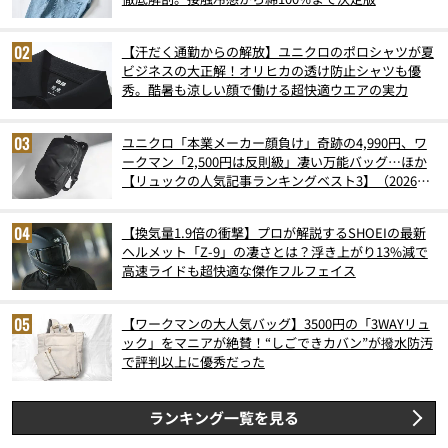
【汗だく通勤からの解放】ユニクロのポロシャツが夏
ビジネスの大正解！オリヒカの透け防止シャツも優
秀。酷暑も涼しい顔で働ける超快適ウエアの実力
ユニクロ「本業メーカー顔負け」奇跡の4,990円、ワ
ークマン「2,500円は反則級」凄い万能バッグ…ほか
【リュックの人気記事ランキングベスト3】（2026年
6月版）
【換気量1.9倍の衝撃】プロが解説するSHOEIの最新
ヘルメット「Z-9」の凄さとは？浮き上がり13%減で
高速ライドも超快適な傑作フルフェイス
【ワークマンの大人気バッグ】3500円の「3WAYリュ
ック」をマニアが絶賛！“しごできカバン”が撥水防汚
で評判以上に優秀だった
ランキング一覧を見る