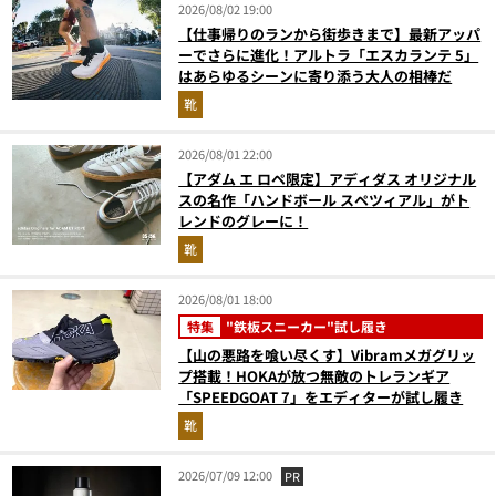
2026/08/02 19:00
【仕事帰りのランから街歩きまで】最新アッパ
ーでさらに進化！アルトラ「エスカランテ 5」
はあらゆるシーンに寄り添う大人の相棒だ
靴
2026/08/01 22:00
【アダム エ ロペ限定】アディダス オリジナル
スの名作「ハンドボール スペツィアル」がト
レンドのグレーに！
靴
2026/08/01 18:00
特集
"鉄板スニーカー"試し履き
【山の悪路を喰い尽くす】Vibramメガグリッ
プ搭載！HOKAが放つ無敵のトレランギア
「SPEEDGOAT 7」をエディターが試し履き
靴
2026/07/09 12:00
PR