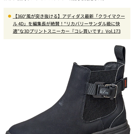
【360°風が突き抜ける】アディダス最新「クライマクー
ル 4D」を編集長が絶賛！“リカバリーサンダル級に快
適”な3Dプリントスニーカー『コレ買いです』Vol.173