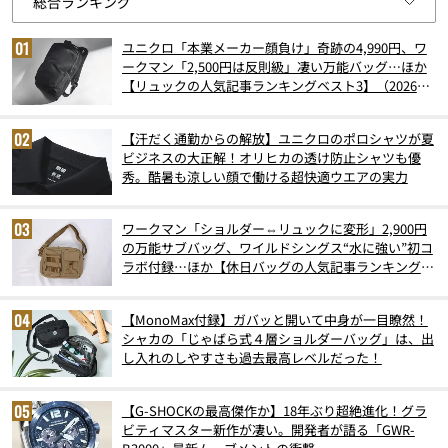
ユニクロ「本業メーカー顔負け」奇跡の4,990円、ワ
ークマン「2,500円は反則級」凄い万能バッグ…ほか
【リュックの人気記事ランキングベスト3】（2026年
6月版）
【汗だく通勤からの解放】ユニクロのポロシャツが夏
ビジネスの大正解！オリヒカの透け防止シャツも優
秀。酷暑も涼しい顔で働ける超快適ウエアの実力
ワークマン「ショルダー⇔リュックに変形」2,900円
の万能サブバッグ、ワイルドシングス“水に強い”初コ
ラボ付録…ほか【休日バッグの人気記事ランキングベ
スト3】（2026年6月版）
【MonoMax付録】ガバッと開いて中身が一目瞭然！
シャカの「じゃばら式４層ショルダーバッグ」は、出
し入れのしやすさも過去最高レベルだった！
【G-SHOCKの最高傑作か】18年ぶり超絶進化！グラ
ビティマスター新作が凄い。開発者が語る「GWR-