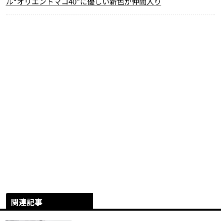
ル“オリエントマコ40”に優しい新色が仲間入り
関連記事