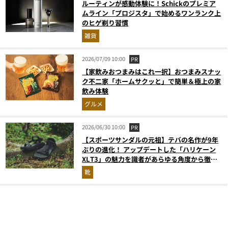
ルーティンが感動体験に！Schickのプレミア
ムライン「プロジスタ」で始めるワンランク上
のヒゲ剃り習慣
雑貨
2026/07/09 10:00
PR
【家飲みおつまみはこれ一択】おつまみスナッ
ク不二家「ホームサクッと」で簡単＆極上の家
飲み体験
グルメ
2026/06/30 10:00
PR
【スポーツサンダルの元祖】テバの名作が9年
ぶりの進化！ アップデートした「ハリケーン
XLT3」の魅力を識者があらゆる角度から徹底
解説！
靴