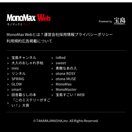
MonoMax Webとは？
運営会社
採用情報
プライバシーポリシー
利用規約
広告掲載について
宝島チャンネル
InRed
大人のおしゃれ手帖
sweet
mini
素敵なあの人
リンネル
otona ROSY
SPRiNG
otona MUSE
GLOW
MonoMax
smart
MonoMaster
田舎暮らしの本
宝島すごい！WEB
『このミステリーがすご
い！』大賞
© TAKARAJIMASHA,Inc. All Rights Reserved.