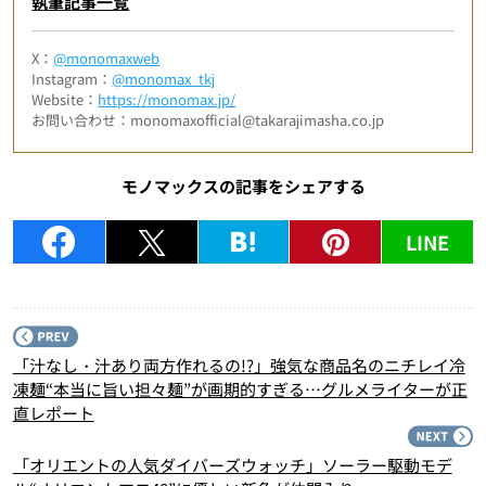
執筆記事一覧
X：
@monomaxweb
Instagram：
@monomax_tkj
Website：
https://monomax.jp/
お問い合わせ：monomaxofficial@takarajimasha.co.jp
モノマックスの記事をシェアする
LINE
P
「汁なし・汁あり両方作れるの!?」強気な商品名のニチレイ冷
凍麺“本当に旨い担々麺”が画期的すぎる…グルメライターが正
直レポート
N
「オリエントの人気ダイバーズウォッチ」ソーラー駆動モデ