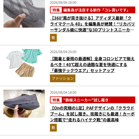
2026/08/06 18:00
特集
編集長が注目する新作「コレ買いです」
【360°風が突き抜ける】アディダス最新「ク
ライマクール 4D」を編集長が絶賛！“リカバリ
ーサンダル級に快適”な3Dプリントスニーカー
『コレ買いです』Vol.173
靴
2026/08/04 20:00
【酷暑と豪雨の最適解】全身コロンビアで揃え
るべき！40℃超えの過酷な夏を快適にする
「最強テックウエア」セットアップ
ファッション
2026/08/04 18:00
特集
"鉄板スニーカー"試し履き
【Onの究極の1足】PAFデザインの「クラウド
ブーム」を試し履き。街履きにも最適！カーボ
ン搭載で“走れるハイテク靴”の最高峰
靴