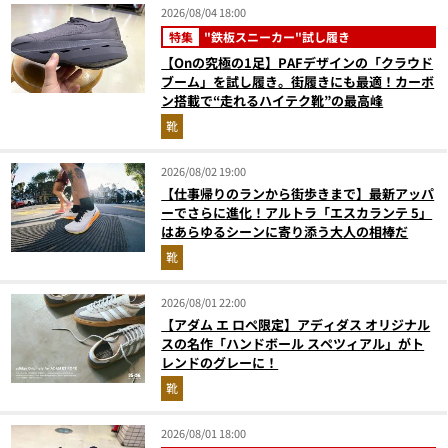
2026/08/04 18:00
特集
"鉄板スニーカー"試し履き
【Onの究極の1足】PAFデザインの「クラウド
ブーム」を試し履き。街履きにも最適！カーボ
ン搭載で“走れるハイテク靴”の最高峰
靴
2026/08/02 19:00
【仕事帰りのランから街歩きまで】最新アッパ
ーでさらに進化！アルトラ「エスカランテ 5」
はあらゆるシーンに寄り添う大人の相棒だ
靴
2026/08/01 22:00
【アダム エ ロペ限定】アディダス オリジナル
スの名作「ハンドボール スペツィアル」がト
レンドのグレーに！
靴
2026/08/01 18:00