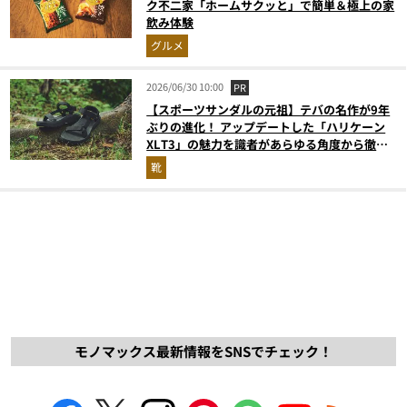
ク不二家「ホームサクッと」で簡単＆極上の家
飲み体験
グルメ
2026/06/30 10:00
PR
【スポーツサンダルの元祖】テバの名作が9年
ぶりの進化！ アップデートした「ハリケーン
XLT3」の魅力を識者があらゆる角度から徹底
解説！
靴
モノマックス最新情報をSNSでチェック！