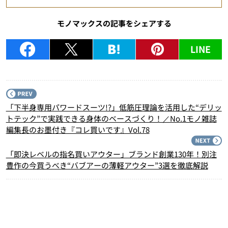
モノマックスの記事をシェアする
LINE
P
「下半身専用パワードスーツ!?」低筋圧理論を活用した“デリッ
トテック”で実践できる身体のベースづくり！／No.1モノ雑誌
編集長のお墨付き『コレ買いです』Vol.78
N
「即決レベルの指名買いアウター」ブランド創業130年！別注
豊作の今買うべき“バブアーの薄軽アウター”3選を徹底解説