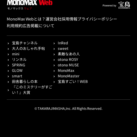
MonoMax Webとは？
運営会社
採用情報
プライバシーポリシー
利用規約
広告掲載について
宝島チャンネル
InRed
大人のおしゃれ手帖
sweet
mini
素敵なあの人
リンネル
otona ROSY
SPRiNG
otona MUSE
GLOW
MonoMax
smart
MonoMaster
田舎暮らしの本
宝島すごい！WEB
『このミステリーがすご
い！』大賞
© TAKARAJIMASHA,Inc. All Rights Reserved.