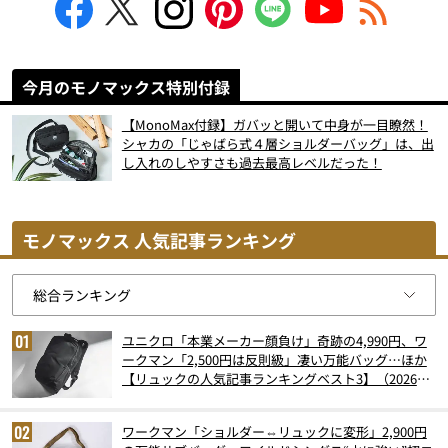
今月のモノマックス特別付録
【MonoMax付録】ガバッと開いて中身が一目瞭然！
シャカの「じゃばら式４層ショルダーバッグ」は、出
し入れのしやすさも過去最高レベルだった！
モノマックス 人気記事ランキング
ユニクロ「本業メーカー顔負け」奇跡の4,990円、ワ
ークマン「2,500円は反則級」凄い万能バッグ…ほか
【リュックの人気記事ランキングベスト3】（2026年
6月版）
ワークマン「ショルダー⇔リュックに変形」2,900円