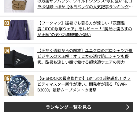
の万能サブバッグ、ワイルドシングス“水に強い”初コ
ラボ付録…ほか【休日バッグの人気記事ランキングベ
スト3】（2026年6月版）
【ワークマン】猛暑でも着る方が涼しい「表面温
度-10℃の氷撃ウェア」をレビュー！“腕だけ濡らすの
が正解”の気化冷却機能が凄い
【汗だく通勤からの解放】ユニクロのポロシャツが夏
ビジネスの大正解！オリヒカの透け防止シャツも優
秀。酷暑も涼しい顔で働ける超快適ウエアの実力
【G-SHOCKの最高傑作か】18年ぶり超絶進化！グラ
ビティマスター新作が凄い。開発者が語る「GWR-
B3000」最新ムーブメントの衝撃
ランキング一覧を見る