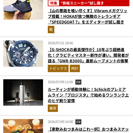
特集
"鉄板スニーカー"試し履き
【山の悪路を喰い尽くす】Vibramメガグリッ
プ搭載！HOKAが放つ無敵のトレランギア
「SPEEDGOAT 7」をエディターが試し履き
靴
2026/07/31 18:00
【G-SHOCKの最高傑作か】18年ぶり超絶進
化！グラビティマスター新作が凄い。開発者が
語る「GWR-B3000」最新ムーブメントの衝撃
トピックス
時計
2026/07/09 12:00
PR
ルーティンが感動体験に！Schickのプレミア
ムライン「プロジスタ」で始めるワンランク上
のヒゲ剃り習慣
雑貨
2026/07/09 10:00
PR
【家飲みおつまみはこれ一択】おつまみスナッ