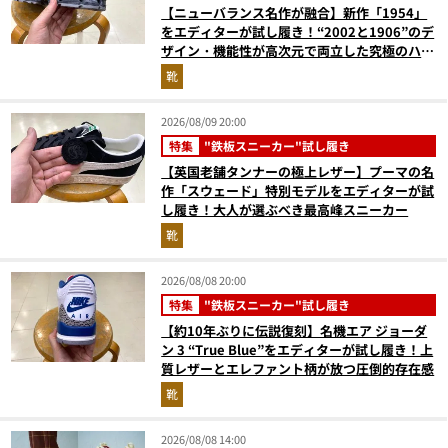
【ニューバランス名作が融合】新作「1954」
をエディターが試し履き！“2002と1906”のデ
ザイン・機能性が高次元で両立した究極のハイ
ブリッドスニーカー
靴
2026/08/09 20:00
特集
"鉄板スニーカー"試し履き
【英国老舗タンナーの極上レザー】プーマの名
作「スウェード」特別モデルをエディターが試
し履き！大人が選ぶべき最高峰スニーカー
靴
2026/08/08 20:00
特集
"鉄板スニーカー"試し履き
【約10年ぶりに伝説復刻】名機エア ジョーダ
ン 3 “True Blue”をエディターが試し履き！上
質レザーとエレファント柄が放つ圧倒的存在感
靴
2026/08/08 14:00