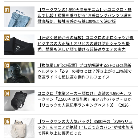
【ワークマンの1,590円冷感デニム】vsユニクロ・無
印で比較！猛暑を乗り切る“涼感ロングパンツ”3選を
徹底解剖。接触冷感から綿100%まで決定版
【汗だく通勤からの解放】ユニクロのポロシャツが夏
ビジネスの大正解！オリヒカの透け防止シャツも優
秀。酷暑も涼しい顔で働ける超快適ウエアの実力
【換気量1.9倍の衝撃】プロが解説するSHOEIの最新
ヘルメット「Z-9」の凄さとは？浮き上がり13%減で
高速ライドも超快適な傑作フルフェイス
ユニクロ「本業メーカー顔負け」奇跡の4,990円、ワ
ークマン「2,500円は反則級」凄い万能バッグ…ほか
【リュックの人気記事ランキングベスト3】（2026年
6月版）
【ワークマンの大人気バッグ】3500円の「3WAYリュ
ック」をマニアが絶賛！“しごできカバン”が撥水防汚
で評判以上に優秀だった