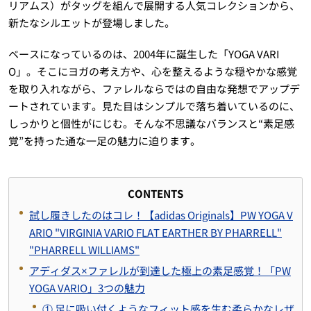
リアムス）がタッグを組んで展開する人気コレクションから、
新たなシルエットが登場しました。
ベースになっているのは、2004年に誕生した「YOGA VARI
O」。そこにヨガの考え方や、心を整えるような穏やかな感覚
を取り入れながら、ファレルならではの自由な発想でアップデ
ートされています。見た目はシンプルで落ち着いているのに、
しっかりと個性がにじむ。そんな不思議なバランスと“素足感
覚”を持った通な一足の魅力に迫ります。
CONTENTS
試し履きしたのはコレ！【adidas Originals】PW YOGA V
ARIO "VIRGINIA VARIO FLAT EARTHER BY PHARRELL"
"PHARRELL WILLIAMS"
アディダス×ファレルが到達した極上の素足感覚！「PW
YOGA VARIO」3つの魅力
① 足に吸い付くようなフィット感を生む柔らかなレザ