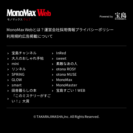
MonoMax Webとは？
運営会社
採用情報
プライバシーポリシー
利用規約
広告掲載について
宝島チャンネル
InRed
大人のおしゃれ手帖
sweet
mini
素敵なあの人
リンネル
otona ROSY
SPRiNG
otona MUSE
GLOW
MonoMax
smart
MonoMaster
田舎暮らしの本
宝島すごい！WEB
『このミステリーがすご
い！』大賞
© TAKARAJIMASHA,Inc. All Rights Reserved.