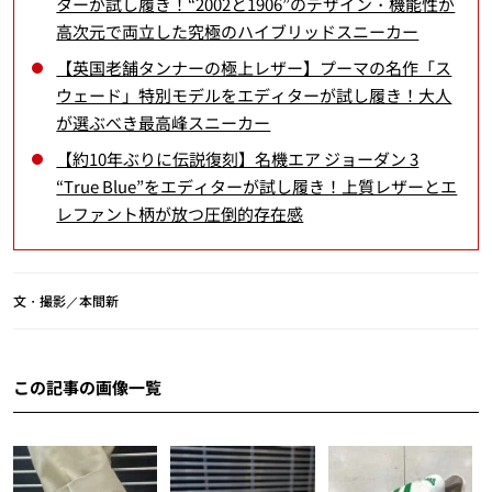
ターが試し履き！“2002と1906”のデザイン・機能性が
高次元で両立した究極のハイブリッドスニーカー
【英国老舗タンナーの極上レザー】プーマの名作「ス
ウェード」特別モデルをエディターが試し履き！大人
が選ぶべき最高峰スニーカー
【約10年ぶりに伝説復刻】名機エア ジョーダン 3
“True Blue”をエディターが試し履き！上質レザーとエ
レファント柄が放つ圧倒的存在感
文・撮影／本間新
この記事の画像一覧