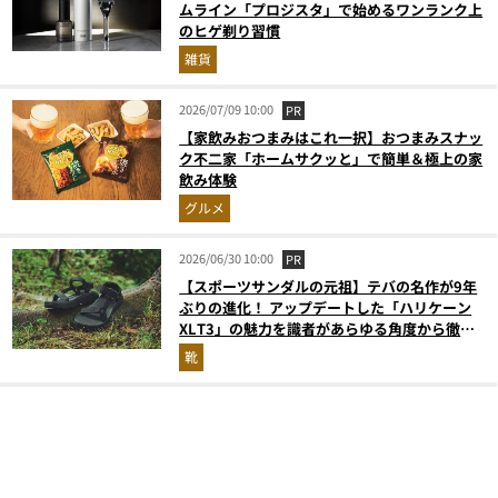
ムライン「プロジスタ」で始めるワンランク上
のヒゲ剃り習慣
雑貨
2026/07/09 10:00
PR
【家飲みおつまみはこれ一択】おつまみスナッ
ク不二家「ホームサクッと」で簡単＆極上の家
飲み体験
グルメ
2026/06/30 10:00
PR
【スポーツサンダルの元祖】テバの名作が9年
ぶりの進化！ アップデートした「ハリケーン
XLT3」の魅力を識者があらゆる角度から徹底
解説！
靴