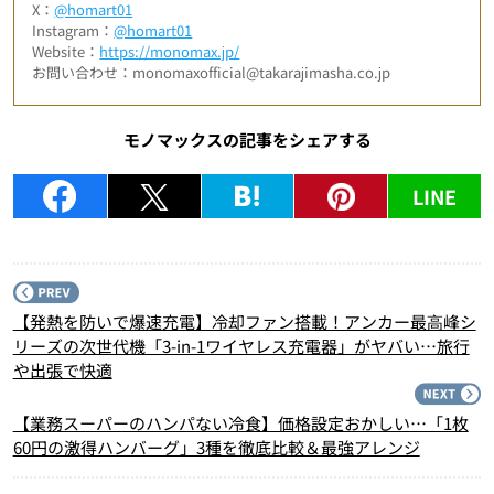
X：
@homart01
Instagram：
@homart01
Website：
https://monomax.jp/
お問い合わせ：monomaxofficial@takarajimasha.co.jp
モノマックスの記事をシェアする
LINE
P
【発熱を防いで爆速充電】冷却ファン搭載！アンカー最⾼峰シ
リーズの次世代機「3-in-1ワイヤレス充電器」がヤバい…旅行
や出張で快適
N
【業務スーパーのハンパない冷食】価格設定おかしい…「1枚
60円の激得ハンバーグ」3種を徹底比較＆最強アレンジ