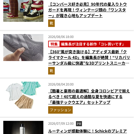
【コンバース好き必見】90年代の星入りトウ
ガードを再現！ヴィンテージ顔の「ワンスタ
ー」が履き心地もアップデート
靴
2026/08/06 18:00
特集
編集長が注目する新作「コレ買いです」
【360°風が突き抜ける】アディダス最新「ク
ライマクール 4D」を編集長が絶賛！“リカバリ
ーサンダル級に快適”な3Dプリントスニーカー
『コレ買いです』Vol.173
靴
2026/08/04 20:00
【酷暑と豪雨の最適解】全身コロンビアで揃え
るべき！40℃超えの過酷な夏を快適にする
「最強テックウエア」セットアップ
ファッション
2026/07/09 12:00
PR
ルーティンが感動体験に！Schickのプレミア