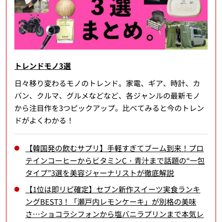
トレンドモノ3選
日々移り変わるモノのトレンド。家電、ギア、時計、カ
バン、クルマ、グルメなどなど、各ジャンルの最新モノ
から注目作を3つピックアップ。比べてみると今のトレン
ドがよくわかる！
【韓国発の飲むサプリ】手軽すぎてブーム到来！プロ
テインコーヒーからビタミンC・青汁まで話題の“一包
タイプ”3選を美容ジャーナリストが徹底解説
【1位は即リピ確定】セブン新作スイーツ実食ランキ
ングBEST3！「瀬戸内レモンケーキ」が別格の美味
さ…ショコラシフォンから塩バニラプリンまで本気レ