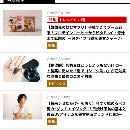
2026/08/08 22:00
特集
トレンドモノ3選
【韓国発の飲むサプリ】手軽すぎてブーム到
来！プロテインコーヒーからビタミンC・青汁
まで話題の“一包タイプ”3選を美容ジャーナリ
ストが徹底解説
雑貨
2026/08/05 20:00
【絶望的】加齢臭はどうしようもない!? ロー
ト製薬に聞いた「泡でゴシゴシ洗い」が逆効果
な理由と最強のニオイ対策
トピックス
2026/08/01 19:00
【将来シミだらけ…を防ぐ】今すぐ始めるべき
男の“グッドエイジング”！日焼け予防の基本と
最新UVアイテムを美容家＆ブランド代表がプ
ロ目線で指南／大人の価値向上研究所
雑貨