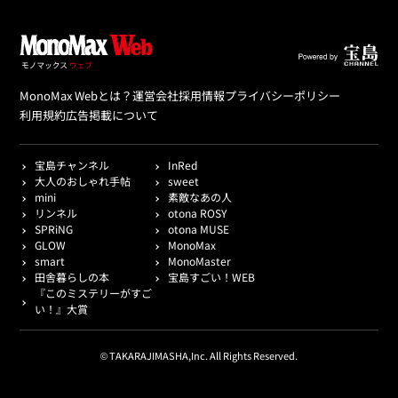
MonoMax Webとは？
運営会社
採用情報
プライバシーポリシー
利用規約
広告掲載について
宝島チャンネル
InRed
大人のおしゃれ手帖
sweet
mini
素敵なあの人
リンネル
otona ROSY
SPRiNG
otona MUSE
GLOW
MonoMax
smart
MonoMaster
田舎暮らしの本
宝島すごい！WEB
『このミステリーがすご
い！』大賞
© TAKARAJIMASHA,Inc. All Rights Reserved.