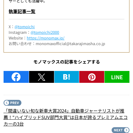
サーとしても活躍中。
執筆記事一覧
X：
@tomoichi
Instagram：
@tomoichi2000
Website：
https://monomax.jp/
お問い合わせ：monomaxofficial@takarajimasha.co.jp
モノマックスの記事をシェアする
LINE
P
「間違いない旬な新車大賞2024」自動車ジャーナリストが推
薦！“ハイブリッドSUV部門大賞”は日本が誇るプレミアムエコ
カーの3台
N