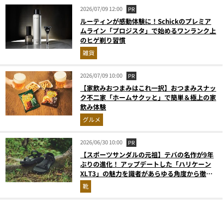
2026/07/09 12:00
PR
ルーティンが感動体験に！Schickのプレミア
ムライン「プロジスタ」で始めるワンランク上
のヒゲ剃り習慣
雑貨
2026/07/09 10:00
PR
【家飲みおつまみはこれ一択】おつまみスナッ
ク不二家「ホームサクッと」で簡単＆極上の家
飲み体験
グルメ
2026/06/30 10:00
PR
【スポーツサンダルの元祖】テバの名作が9年
ぶりの進化！ アップデートした「ハリケーン
XLT3」の魅力を識者があらゆる角度から徹底
解説！
靴