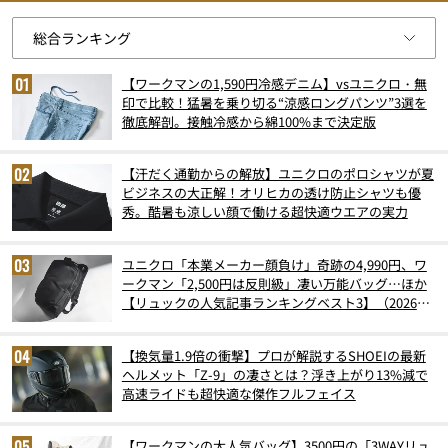
【ワークマンの1,590円冷感デニム】vsユニクロ・無
印で比較！猛暑を乗り切る“涼感ロングパンツ”3選を
徹底解剖。接触冷感から綿100%まで決定版
【汗だく通勤からの解放】ユニクロのポロシャツが夏
ビジネスの大正解！オリヒカの透け防止シャツも優
秀。酷暑も涼しい顔で働ける超快適ウエアの実力
ユニクロ「本業メーカー顔負け」奇跡の4,990円、ワ
ークマン「2,500円は反則級」凄い万能バッグ…ほか
【リュックの人気記事ランキングベスト3】（2026年
6月版）
【換気量1.9倍の衝撃】プロが解説するSHOEIの最新
ヘルメット「Z-9」の凄さとは？浮き上がり13%減で
高速ライドも超快適な傑作フルフェイス
【ワークマンの大人気バッグ】3500円の「3WAYリュ