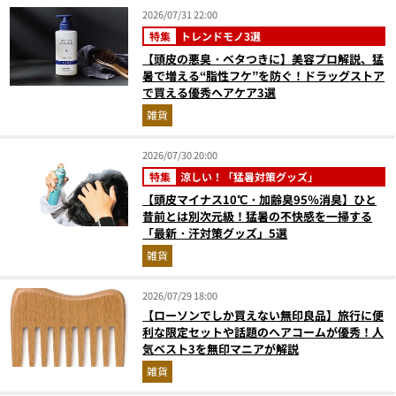
2026/07/31 22:00
特集
トレンドモノ3選
【頭皮の悪臭・ベタつきに】美容プロ解説、猛
暑で増える“脂性フケ”を防ぐ！ドラッグストア
で買える優秀ヘアケア3選
雑貨
2026/07/30 20:00
特集
涼しい！「猛暑対策グッズ」
【頭皮マイナス10℃・加齢臭95％消臭】ひと
昔前とは別次元級！猛暑の不快感を一掃する
「最新・汗対策グッズ」5選
雑貨
2026/07/29 18:00
【ローソンでしか買えない無印良品】旅行に便
利な限定セットや話題のヘアコームが優秀！人
気ベスト3を無印マニアが解説
雑貨