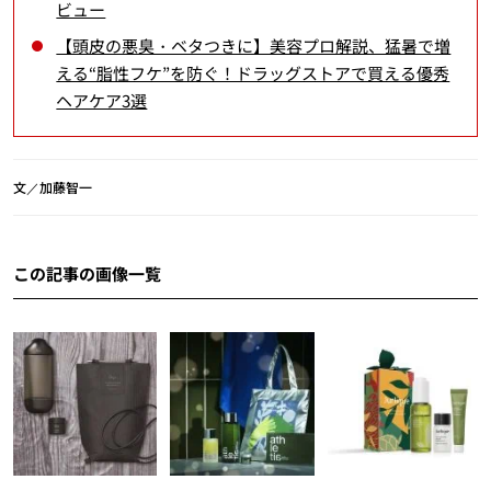
ビュー
【頭皮の悪臭・ベタつきに】美容プロ解説、猛暑で増
える“脂性フケ”を防ぐ！ドラッグストアで買える優秀
ヘアケア3選
文／加藤智一
この記事の画像一覧