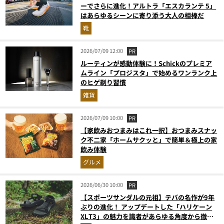
ーでさらに進化！アルトラ「エスカランテ 5」
はあらゆるシーンに寄り添う大人の相棒だ
靴
2026/07/09 12:00
PR
ルーティンが感動体験に！Schickのプレミア
ムライン「プロジスタ」で始めるワンランク上
のヒゲ剃り習慣
雑貨
2026/07/09 10:00
PR
【家飲みおつまみはこれ一択】おつまみスナッ
ク不二家「ホームサクッと」で簡単＆極上の家
飲み体験
グルメ
2026/06/30 10:00
PR
【スポーツサンダルの元祖】テバの名作が9年
ぶりの進化！ アップデートした「ハリケーン
XLT3」の魅力を識者があらゆる角度から徹底