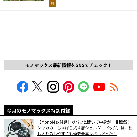
解説！
靴
モノマックス最新情報をSNSでチェック！
今月のモノマックス特別付録
【MonoMax付録】ガバッと開いて中身が一目瞭然！
シャカの「じゃばら式４層ショルダーバッグ」は、出
し入れのしやすさも過去最高レベルだった！