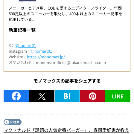
スニーカーとアメ車、CODを愛するエディター／ライター。年間
500足以上のスニーカーを取材し、400本以上のスニーカー記事を
執筆している。
執筆記事一覧
X：
@homart01
Instagram：
@homart01
Website：
https://monomax.jp/
お問い合わせ：monomaxofficial@takarajimasha.co.jp
モノマックスの記事をシェアする
LINE
P
マクドナルド「話題の人気定番バーガー」、寿司愛好家が教え