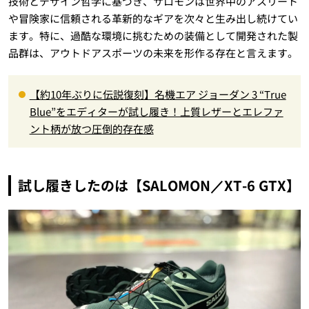
技術とデザイン哲学に基づき、サロモンは世界中のアスリート
や冒険家に信頼される革新的なギアを次々と生み出し続けてい
ます。特に、過酷な環境に挑むための装備として開発された製
品群は、アウトドアスポーツの未来を形作る存在と言えます。
【約10年ぶりに伝説復刻】名機エア ジョーダン 3 “True
Blue”をエディターが試し履き！上質レザーとエレファ
ント柄が放つ圧倒的存在感
試し履きしたのは【SALOMON／XT-6 GTX】