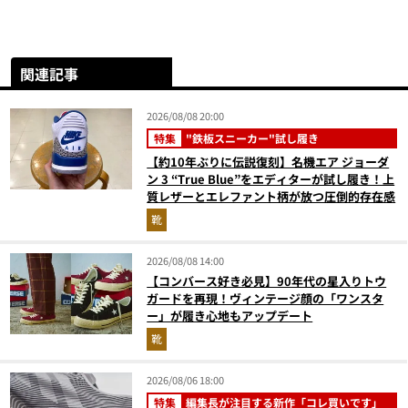
関連記事
2026/08/08 20:00
特集
"鉄板スニーカー"試し履き
【約10年ぶりに伝説復刻】名機エア ジョーダ
ン 3 “True Blue”をエディターが試し履き！上
質レザーとエレファント柄が放つ圧倒的存在感
靴
2026/08/08 14:00
【コンバース好き必見】90年代の星入りトウ
ガードを再現！ヴィンテージ顔の「ワンスタ
ー」が履き心地もアップデート
靴
2026/08/06 18:00
特集
編集長が注目する新作「コレ買いです」