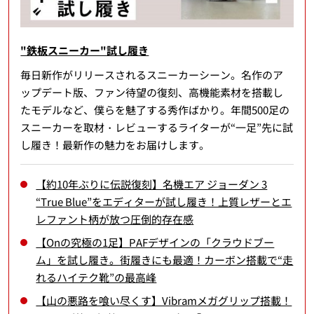
"鉄板スニーカー"試し履き
毎日新作がリリースされるスニーカーシーン。名作のア
ップデート版、ファン待望の復刻、高機能素材を搭載し
たモデルなど、僕らを魅了する秀作ばかり。年間500足の
スニーカーを取材・レビューするライターが“一足”先に試
し履き！最新作の魅力をお届けします。
【約10年ぶりに伝説復刻】名機エア ジョーダン 3
“True Blue”をエディターが試し履き！上質レザーとエ
レファント柄が放つ圧倒的存在感
【Onの究極の1足】PAFデザインの「クラウドブー
ム」を試し履き。街履きにも最適！カーボン搭載で“走
れるハイテク靴”の最高峰
【山の悪路を喰い尽くす】Vibramメガグリップ搭載！