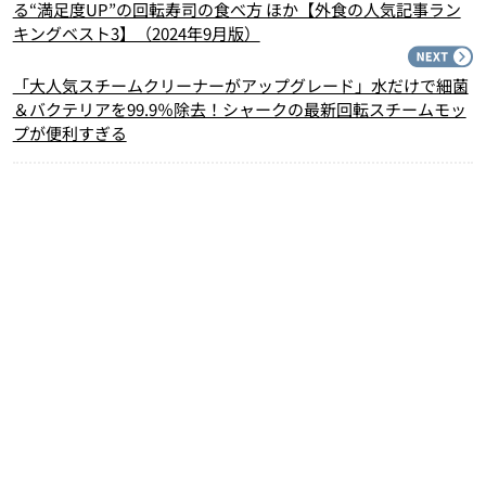
る“満足度UP”の回転寿司の食べ方 ほか【外食の人気記事ラン
キングベスト3】（2024年9月版）
N
「大人気スチームクリーナーがアップグレード」水だけで細菌
＆バクテリアを99.9％除去！シャークの最新回転スチームモッ
プが便利すぎる