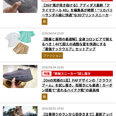
【360°風が突き抜ける】アディダス最新「ク
ライマクール 4D」を編集長が絶賛！“リカバリ
ーサンダル級に快適”な3Dプリントスニーカー
『コレ買いです』Vol.173
靴
2026/08/04 20:00
【酷暑と豪雨の最適解】全身コロンビアで揃え
るべき！40℃超えの過酷な夏を快適にする
「最強テックウエア」セットアップ
ファッション
2026/08/04 18:00
特集
"鉄板スニーカー"試し履き
【Onの究極の1足】PAFデザインの「クラウド
ブーム」を試し履き。街履きにも最適！カーボ
ン搭載で“走れるハイテク靴”の最高峰
靴
2026/08/02 19:00
【仕事帰りのランから街歩きまで】最新アッパ