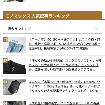
モノマックス 人気記事ランキング
【ワークマンの1,590円冷感デニム】vsユニクロ・無
印で比較！猛暑を乗り切る“涼感ロングパンツ”3選を
徹底解剖。接触冷感から綿100%まで決定版
【汗だく通勤からの解放】ユニクロのポロシャツが夏
ビジネスの大正解！オリヒカの透け防止シャツも優
秀。酷暑も涼しい顔で働ける超快適ウエアの実力
ユニクロ「本業メーカー顔負け」奇跡の4,990円、ワ
ークマン「2,500円は反則級」凄い万能バッグ…ほか
【リュックの人気記事ランキングベスト3】（2026年
6月版）
【換気量1.9倍の衝撃】プロが解説するSHOEIの最新