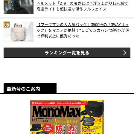
ヘルメット「Z-9」の凄さとは？浮き上がり13%減で
高速ライドも超快適な傑作フルフェイス
【ワークマンの大人気バッグ】3500円の「3WAYリュ
ック」をマニアが絶賛！“しごできカバン”が撥水防汚
で評判以上に優秀だった
ランキング一覧を見る
最新号のご案内