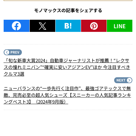
モノマックスの記事をシェアする
LINE
P
「旬な新車大賞2024」自動車ジャーナリストが推薦！“レクサ
スの憧れミニバン”“確実に安いアジアンEV”ほか 今注目すべき
クルマ3選
N
ニューバランスの“一歩先行く注目作”、最強ゴアテックスで無
敵、完売必至の超人気シューズ【スニーカーの人気記事ランキ
ングベスト3】（2024年9月版）