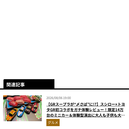
関連記事
2026/08/06 19:00
【GRスープラが“〆さば”に!?】スシロー×トヨ
タGR初コラボをガチ体験レビュー！限定14万
台のミニカー＆体験型演出に大人も子供も大興
奮間違いなし
グルメ