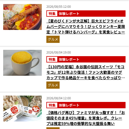
2026/08/05 12:00
特集
体験レポート
【夏のびくドンが大正解】巨大エビフライ×オ
ムバーグにハマりそう！びっくりドンキー夏限
定「トマト弾けるハンバーグ」を実食レビュー
グルメ
2026/08/04 19:00
特集
体験レポート
【130円の至福】永谷園の伝説スイーツ「モコ
モコ」が12年ぶり復活！ファン大歓喜のマグ
カップで作る絶品ケーキを食べたらやっぱり最
高にウマかった
グルメ
2026/08/04 12:00
特集
体験レポート
【価格バグ再び】ファミマが太っ腹すぎ！「お
値段そのまま45%増量」を実食レポ。クレー
プは推定59%増の衝撃的な大盤振る舞い