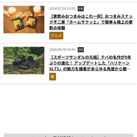
2026/07/09 10:00
PR
【家飲みおつまみはこれ一択】おつまみスナッ
ク不二家「ホームサクッと」で簡単＆極上の家
飲み体験
グルメ
2026/06/30 10:00
PR
【スポーツサンダルの元祖】テバの名作が9年
ぶりの進化！ アップデートした「ハリケーン
XLT3」の魅力を識者があらゆる角度から徹底
解説！
靴