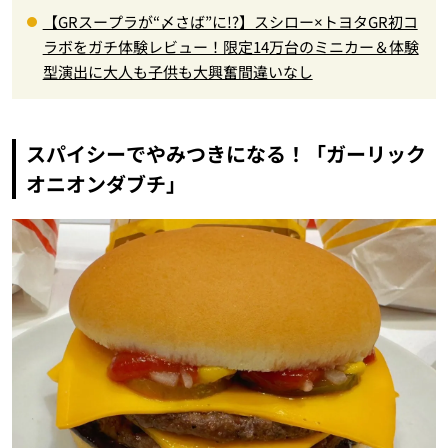
【GRスープラが“〆さば”に!?】スシロー×トヨタGR初コ
ラボをガチ体験レビュー！限定14万台のミニカー＆体験
型演出に大人も子供も大興奮間違いなし
スパイシーでやみつきになる！「ガーリック
オニオンダブチ」