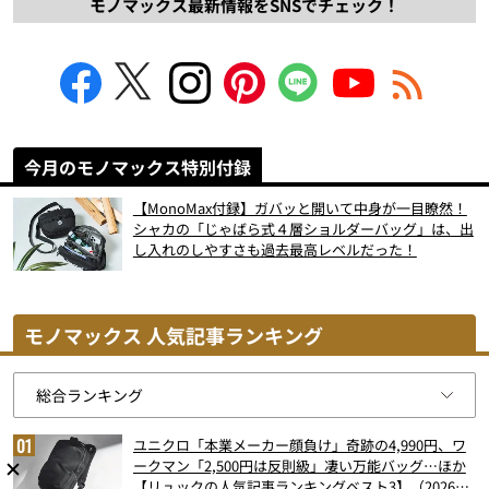
モノマックス最新情報をSNSでチェック！
今月のモノマックス特別付録
【MonoMax付録】ガバッと開いて中身が一目瞭然！
シャカの「じゃばら式４層ショルダーバッグ」は、出
し入れのしやすさも過去最高レベルだった！
モノマックス 人気記事ランキング
ユニクロ「本業メーカー顔負け」奇跡の4,990円、ワ
ークマン「2,500円は反則級」凄い万能バッグ…ほか
【リュックの人気記事ランキングベスト3】（2026年