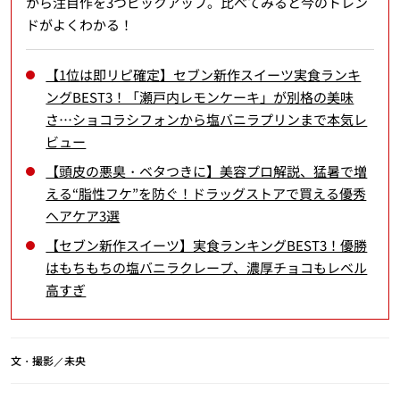
から注目作を3つピックアップ。比べてみると今のトレン
ドがよくわかる！
【1位は即リピ確定】セブン新作スイーツ実食ランキ
ングBEST3！「瀬戸内レモンケーキ」が別格の美味
さ…ショコラシフォンから塩バニラプリンまで本気レ
ビュー
【頭皮の悪臭・ベタつきに】美容プロ解説、猛暑で増
える“脂性フケ”を防ぐ！ドラッグストアで買える優秀
ヘアケア3選
【セブン新作スイーツ】実食ランキングBEST3！優勝
はもちもちの塩バニラクレープ、濃厚チョコもレベル
高すぎ
文・撮影／未央