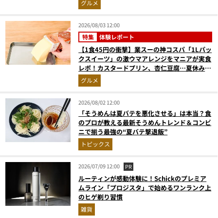
グルメ
2026/08/03 12:00
特集
体験レポート
【1食45円の衝撃】業スーの神コスパ「1Lパッ
クスイーツ」の激ウマアレンジをマニアが実食
レポ！カスタードプリン、杏仁豆腐…夏休みの
おやつに最強すぎた
グルメ
2026/08/02 12:00
「そうめんは夏バテを悪化させる」は本当？食
のプロが教える最新そうめんトレンド＆コンビ
ニで揃う最強の“夏バテ撃退飯”
トピックス
2026/07/09 12:00
PR
ルーティンが感動体験に！Schickのプレミア
ムライン「プロジスタ」で始めるワンランク上
のヒゲ剃り習慣
雑貨