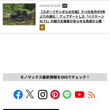
2026/06/30 10:00
PR
【スポーツサンダルの元祖】テバの名作が9年
ぶりの進化！ アップデートした「ハリケーン
XLT3」の魅力を識者があらゆる角度から徹底
解説！
靴
モノマックス最新情報をSNSでチェック！