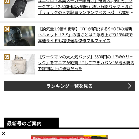
ユニクロ「本業メーカー顔負け」奇跡の4,990円、ワ
ークマン「2,500円は反則級」凄い万能バッグ…ほか
【リュックの人気記事ランキングベスト3】（2026年
6月版）
【換気量1.9倍の衝撃】プロが解説するSHOEIの最新
ヘルメット「Z-9」の凄さとは？浮き上がり13%減で
高速ライドも超快適な傑作フルフェイス
【ワークマンの大人気バッグ】3500円の「3WAYリュ
ック」をマニアが絶賛！“しごできカバン”が撥水防汚
で評判以上に優秀だった
ランキング一覧を見る
最新号のご案内