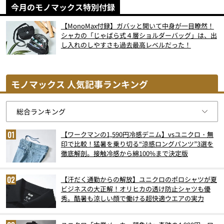
今月のモノマックス特別付録
【MonoMax付録】ガバッと開いて中身が一目瞭然！
シャカの「じゃばら式４層ショルダーバッグ」は、出
し入れのしやすさも過去最高レベルだった！
モノマックス 人気記事ランキング
【ワークマンの1,590円冷感デニム】vsユニクロ・無
印で比較！猛暑を乗り切る“涼感ロングパンツ”3選を
徹底解剖。接触冷感から綿100%まで決定版
【汗だく通勤からの解放】ユニクロのポロシャツが夏
ビジネスの大正解！オリヒカの透け防止シャツも優
秀。酷暑も涼しい顔で働ける超快適ウエアの実力