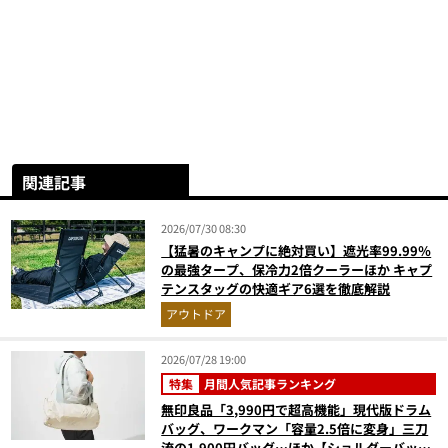
関連記事
2026/07/30 08:30
【猛暑のキャンプに絶対買い】遮光率99.99％
の最強タープ、保冷力2倍クーラーほか キャプ
テンスタッグの快適ギア6選を徹底解説
アウトドア
2026/07/28 19:00
特集
月間人気記事ランキング
無印良品「3,990円で超高機能」現代版ドラム
バッグ、ワークマン「容量2.5倍に変身」三刀
流の1,900円バッグ…ほか【ショルダーバッグ