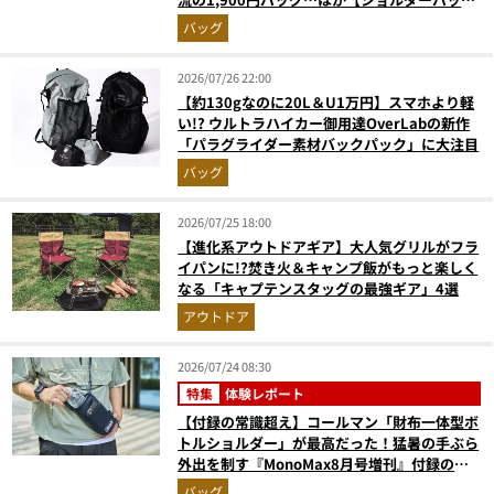
の人気記事ランキングベスト3】（2026年6月
バッグ
版）
2026/07/26 22:00
【約130gなのに20L＆U1万円】スマホより軽
い!? ウルトラハイカー御用達OverLabの新作
「パラグライダー素材バックパック」に大注目
バッグ
2026/07/25 18:00
【進化系アウトドアギア】大人気グリルがフラ
イパンに!?焚き火＆キャンプ飯がもっと楽しく
なる「キャプテンスタッグの最強ギア」4選
アウトドア
2026/07/24 08:30
特集
体験レポート
【付録の常識超え】コールマン「財布一体型ボ
トルショルダー」が最高だった！猛暑の手ぶら
外出を制す『MonoMax8月号増刊』付録の実
力をスタイリストが徹底レポ
バッグ