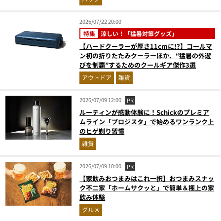
2026/07/22 20:00
特集
涼しい！「猛暑対策グッズ」
【ハードクーラーが厚さ11cmに!?】コールマ
ン初の折りたたみクーラーほか、“猛暑の外遊
びを制覇”するためのクールギア傑作3選
アウトドア
雑貨
2026/07/09 12:00
PR
ルーティンが感動体験に！Schickのプレミア
ムライン「プロジスタ」で始めるワンランク上
のヒゲ剃り習慣
雑貨
2026/07/09 10:00
PR
【家飲みおつまみはこれ一択】おつまみスナッ
ク不二家「ホームサクッと」で簡単＆極上の家
飲み体験
グルメ