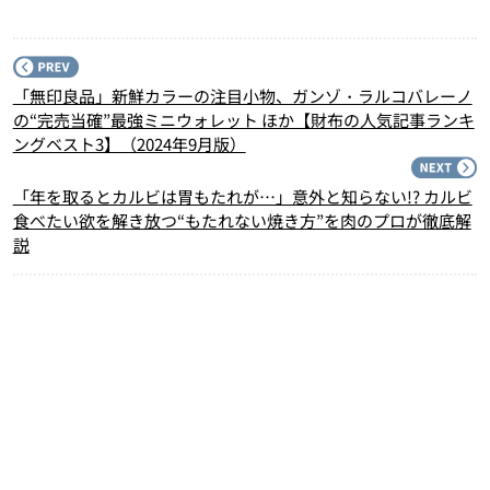
P
「無印良品」新鮮カラーの注目小物、ガンゾ・ラルコバレーノ
の“完売当確”最強ミニウォレット ほか【財布の人気記事ランキ
ングベスト3】（2024年9月版）
N
「年を取るとカルビは胃もたれが…」意外と知らない!? カルビ
食べたい欲を解き放つ“もたれない焼き方”を肉のプロが徹底解
説