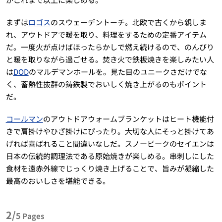
まずは
ロゴス
のスウェーデントーチ。北欧で古くから親しま
れ、アウトドアで暖を取り、料理をするための定番アイテム
だ。一度火が点けばほったらかしで燃え続けるので、のんびり
と暖を取りながら過ごせる。焚き火で鉄板焼きを楽しみたい人
は
DOD
のマルデマンホールを。見た目のユニークさだけでな
く、蓄熱性抜群の鋳鉄製でおいしく焼き上がるのもポイント
だ。
コールマン
のアウトドアウォームブランケットはヒート機能付
きで肩掛けやひざ掛けにぴったり。大切な人にそっと掛けてあ
げれば喜ばれること間違いなしだ。スノーピークのセイエンは
日本の伝統的調理法である原始焼きが楽しめる。串刺しにした
食材を遠赤外線でじっくり焼き上げることで、旨みが凝縮した
最高のおいしさを堪能できる。
2/
5
Pages