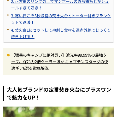
2. 正方形のリングの上でマンホールの蓋形鉄板とかシュ
ールすぎて好き！
3. 寒い日こそ3秒設営の焚き火台とヒーター付きブランケ
ットで速暖！
4. 焚火台Lにセットして串刺し食材を遠赤外線でじっくり
焼き上げる！
【猛暑のキャンプに絶対買い】遮光率99.99％の最強タ
ープ、保冷力2倍クーラーほか キャプテンスタッグの快
適ギア6選を徹底解説
大人気ブランドの定番焚き火台にプラスワン
で魅力をUP！