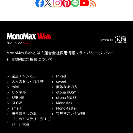
MonoMax Webとは？
運営会社
採用情報
プライバシーポリシー
利用規約
広告掲載について
宝島チャンネル
InRed
大人のおしゃれ手帖
sweet
mini
素敵なあの人
リンネル
otona ROSY
SPRiNG
otona MUSE
GLOW
MonoMax
smart
MonoMaster
田舎暮らしの本
宝島すごい！WEB
『このミステリーがすご
い！』大賞