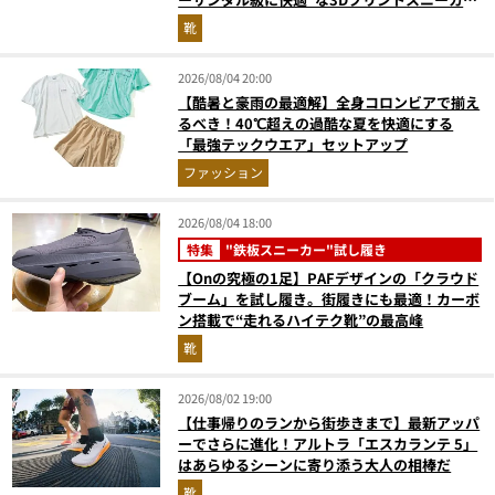
『コレ買いです』Vol.173
靴
2026/08/04 20:00
【酷暑と豪雨の最適解】全身コロンビアで揃え
るべき！40℃超えの過酷な夏を快適にする
「最強テックウエア」セットアップ
ファッション
2026/08/04 18:00
特集
"鉄板スニーカー"試し履き
【Onの究極の1足】PAFデザインの「クラウド
ブーム」を試し履き。街履きにも最適！カーボ
ン搭載で“走れるハイテク靴”の最高峰
靴
2026/08/02 19:00
【仕事帰りのランから街歩きまで】最新アッパ
ーでさらに進化！アルトラ「エスカランテ 5」
はあらゆるシーンに寄り添う大人の相棒だ
靴