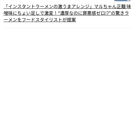
「インスタントラーメンの激うまアレンジ」マルちゃん正麺 味
噌味にちょい足しで激変！“濃厚なのに罪悪感ゼロ!?”の驚きラ
ーメンをフードスタイリストが提案