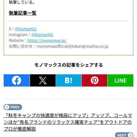
執筆している。
執筆記事一覧
X：
@homart01
Instagram：
@homart01
Website：
https://monomax.jp/
お問い合わせ：monomaxofficial@takarajimasha.co.jp
モノマックスの記事をシェアする
LINE
P
「秋冬キャンプの快適度が格段にアップ」アッソブ、コールマ
ンほか“有名ブランドのリラックス確実チェア”をアウトドアの
プロが徹底解説
N