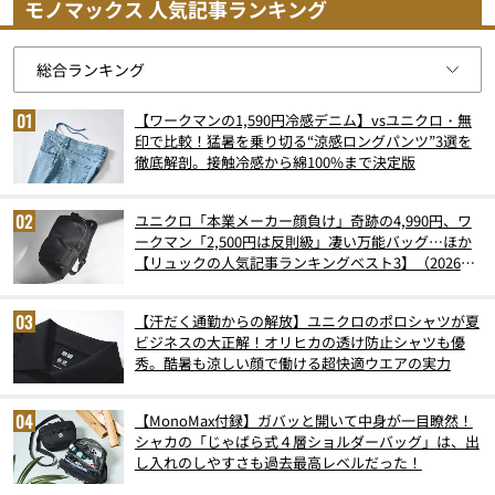
モノマックス 人気記事ランキング
【ワークマンの1,590円冷感デニム】vsユニクロ・無
印で比較！猛暑を乗り切る“涼感ロングパンツ”3選を
徹底解剖。接触冷感から綿100%まで決定版
ユニクロ「本業メーカー顔負け」奇跡の4,990円、ワ
ークマン「2,500円は反則級」凄い万能バッグ…ほか
【リュックの人気記事ランキングベスト3】（2026年
6月版）
【汗だく通勤からの解放】ユニクロのポロシャツが夏
ビジネスの大正解！オリヒカの透け防止シャツも優
秀。酷暑も涼しい顔で働ける超快適ウエアの実力
【MonoMax付録】ガバッと開いて中身が一目瞭然！
シャカの「じゃばら式４層ショルダーバッグ」は、出
し入れのしやすさも過去最高レベルだった！