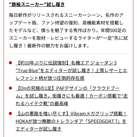
"鉄板スニーカー"試し履き
毎日新作がリリースされるスニーカーシーン。名作のア
ップデート版、ファン待望の復刻、高機能素材を搭載し
たモデルなど、僕らを魅了する秀作ばかり。年間500足の
スニーカーを取材・レビューするライターが“一足”先に試
し履き！最新作の魅力をお届けします。
【約10年ぶりに伝説復刻】名機エア ジョーダン 3
“True Blue”をエディターが試し履き！上質レザーとエ
レファント柄が放つ圧倒的存在感
【Onの究極の1足】PAFデザインの「クラウドブー
ム」を試し履き。街履きにも最適！カーボン搭載で“走
れるハイテク靴”の最高峰
【山の悪路を喰い尽くす】Vibramメガグリップ搭載！
HOKAが放つ無敵のトレランギア「SPEEDGOAT 7」を
エディターが試し履き