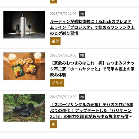
2026/07/09 12:00
PR
ルーティンが感動体験に！Schickのプレミア
ムライン「プロジスタ」で始めるワンランク上
のヒゲ剃り習慣
雑貨
2026/07/09 10:00
PR
【家飲みおつまみはこれ一択】おつまみスナッ
ク不二家「ホームサクッと」で簡単＆極上の家
飲み体験
グルメ
2026/06/30 10:00
PR
【スポーツサンダルの元祖】テバの名作が9年
ぶりの進化！ アップデートした「ハリケーン
XLT3」の魅力を識者があらゆる角度から徹底
解説！
靴