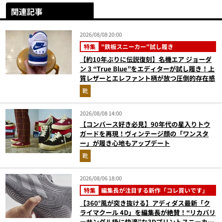
関連記事
2026/08/08 20:00
特集
"鉄板スニーカー"試し履き
【約10年ぶりに伝説復刻】名機エア ジョーダ
ン 3 “True Blue”をエディターが試し履き！上
質レザーとエレファント柄が放つ圧倒的存在感
靴
2026/08/08 14:00
【コンバース好き必見】90年代の星入りトウ
ガードを再現！ヴィンテージ顔の「ワンスタ
ー」が履き心地もアップデート
靴
2026/08/06 18:00
特集
編集長が注目する新作「コレ買いです」
【360°風が突き抜ける】アディダス最新「ク
ライマクール 4D」を編集長が絶賛！“リカバリ
ーサンダル級に快適”な3Dプリントスニーカー