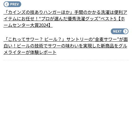
P
「カインズの技ありハンガーほか」手間のかかる洗濯は便利ア
イテムにお任せ！“プロが選んだ優秀洗濯グッズ”ベスト5【ホ
ームセンター大賞2024】
N
「これってサワー？ ビール？」サントリーの“金麦サワー”が面
白い！ビールの技術でサワーの味わいを実現した新商品をグル
メライターが体験レポート