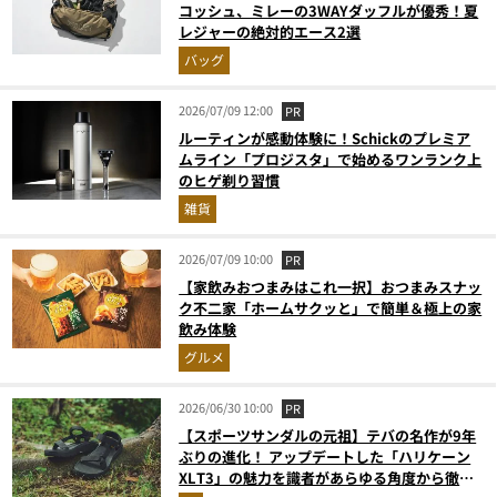
コッシュ、ミレーの3WAYダッフルが優秀！夏
レジャーの絶対的エース2選
バッグ
2026/07/09 12:00
PR
ルーティンが感動体験に！Schickのプレミア
ムライン「プロジスタ」で始めるワンランク上
のヒゲ剃り習慣
雑貨
2026/07/09 10:00
PR
【家飲みおつまみはこれ一択】おつまみスナッ
ク不二家「ホームサクッと」で簡単＆極上の家
飲み体験
グルメ
2026/06/30 10:00
PR
【スポーツサンダルの元祖】テバの名作が9年
ぶりの進化！ アップデートした「ハリケーン
XLT3」の魅力を識者があらゆる角度から徹底