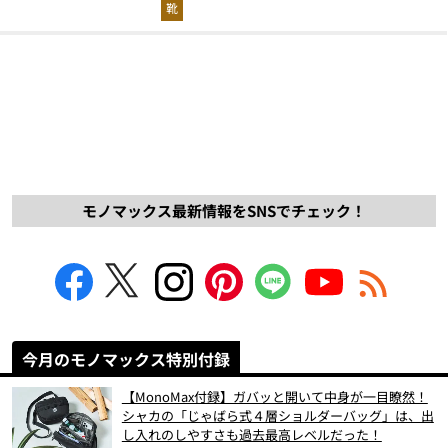
解説！
靴
モノマックス最新情報をSNSでチェック！
今月のモノマックス特別付録
【MonoMax付録】ガバッと開いて中身が一目瞭然！
シャカの「じゃばら式４層ショルダーバッグ」は、出
し入れのしやすさも過去最高レベルだった！