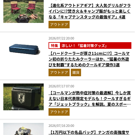
【進化系アウトドアギア】大人気グリルがフラ
イパンに!?焚き火＆キャンプ飯がもっと楽しく
なる「キャプテンスタッグの最強ギア」4選
アウトドア
2026/07/22 20:00
特集
涼しい！「猛暑対策グッズ」
【ハードクーラーが厚さ11cmに!?】コールマ
ン初の折りたたみクーラーほか、“猛暑の外遊
びを制覇”するためのクールギア傑作3選
アウトドア
雑貨
2026/07/17 07:00
【コールマンが熱中症対策の最適解】今しか買
えない日本代表限定モデルも！クールすぎるギ
ア「ジェットブラック」を解説。夏のスポーツ
応援＆レジャーの強い味方
アウトドア
2026/07/16 20:00
【1万円以下の名品バッグ】ナンガの高強度サ