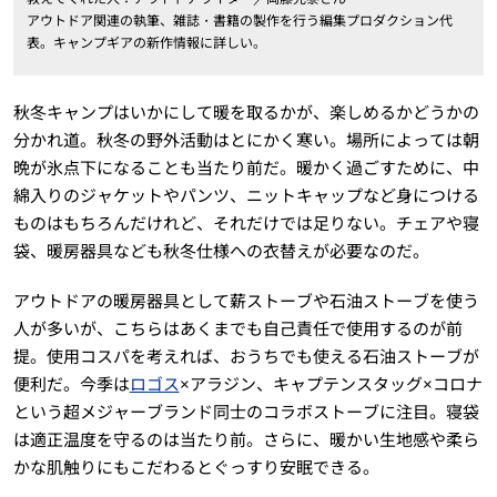
アウトドア関連の執筆、雑誌・書籍の製作を行う編集プロダクション代
表。キャンプギアの新作情報に詳しい。
秋冬キャンプはいかにして暖を取るかが、楽しめるかどうかの
分かれ道。秋冬の野外活動はとにかく寒い。場所によっては朝
晩が氷点下になることも当たり前だ。暖かく過ごすために、中
綿入りのジャケットやパンツ、ニットキャップなど身につける
ものはもちろんだけれど、それだけでは足りない。チェアや寝
袋、暖房器具なども秋冬仕様への衣替えが必要なのだ。
アウトドアの暖房器具として薪ストーブや石油ストーブを使う
人が多いが、こちらはあくまでも自己責任で使用するのが前
提。使用コスパを考えれば、おうちでも使える石油ストーブが
便利だ。今季は
ロゴス
×アラジン、キャプテンスタッグ×コロナ
という超メジャーブランド同士のコラボストーブに注目。寝袋
は適正温度を守るのは当たり前。さらに、暖かい生地感や柔ら
かな肌触りにもこだわるとぐっすり安眠できる。