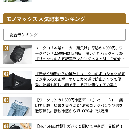
モノマックス 人気記事ランキング
ユニクロ「本業メーカー顔負け」奇跡の4,990円、ワ
ークマン「2,500円は反則級」凄い万能バッグ…ほか
【リュックの人気記事ランキングベスト3】（2026年
6月版）
【汗だく通勤からの解放】ユニクロのポロシャツが夏
ビジネスの大正解！オリヒカの透け防止シャツも優
秀。酷暑も涼しい顔で働ける超快適ウエアの実力
【ワークマンの1,590円冷感デニム】vsユニクロ・無
印で比較！猛暑を乗り切る“涼感ロングパンツ”3選を
徹底解剖。接触冷感から綿100%まで決定版
【MonoMax付録】ガバッと開いて中身が一目瞭然！