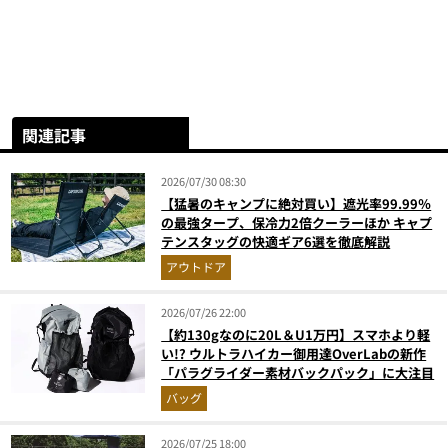
関連記事
2026/07/30 08:30
【猛暑のキャンプに絶対買い】遮光率99.99％
の最強タープ、保冷力2倍クーラーほか キャプ
テンスタッグの快適ギア6選を徹底解説
アウトドア
2026/07/26 22:00
【約130gなのに20L＆U1万円】スマホより軽
い!? ウルトラハイカー御用達OverLabの新作
「パラグライダー素材バックパック」に大注目
バッグ
2026/07/25 18:00