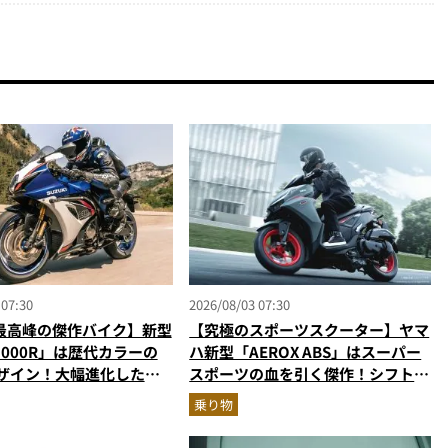
 07:30
2026/08/03 07:30
最高峰の傑作バイク】新型
【究極のスポーツスクーター】ヤマ
R1000R」は歴代カラーの
ハ新型「AEROX ABS」はスーパー
デザイン！大幅進化した至
スポーツの血を引く傑作！シフトダ
パースポーツを乗り物ライ
ウン可能で街乗りからツーリングま
乗り物
説
で最強