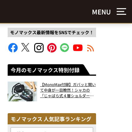
MENU
モノマックス最新情報をSNSでチェック！
今月のモノマックス特別付録
【MonoMax付録】ガバッと開い
て中身が一目瞭然！シャカの
「じゃばら式４層ショルダーバ
ッグ」は、出し入れのしやすさ
も過去最高レベルだった！
モノマックス 人気記事ランキング