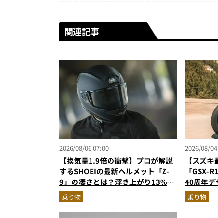
関連記事
2026/08/06 07:00
2026/08/04
【換気量1.9倍の衝撃】プロが解説
【スズキ
するSHOEIの最新ヘルメット「Z-
「GSX-
9」の凄さとは？浮き上がり13%減
40周年
で高速ライドも超快適な傑作フルフ
高のスー
乗り物
乗り物
ェイス
ターが解