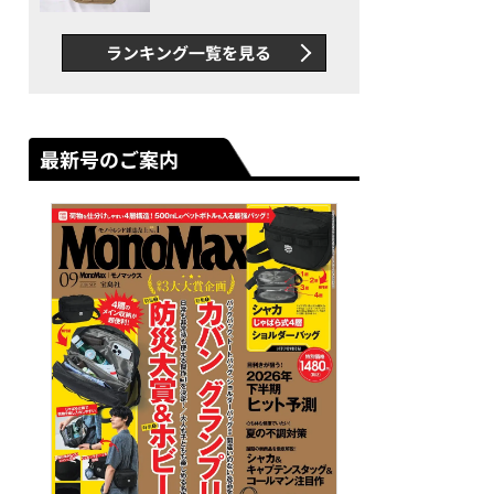
グス“水に強い”初コラボ付
録…ほか【休日バッグの人気
ランキング一覧を見る
記事ランキングベスト3】
（2026年6月版）
最新号のご案内