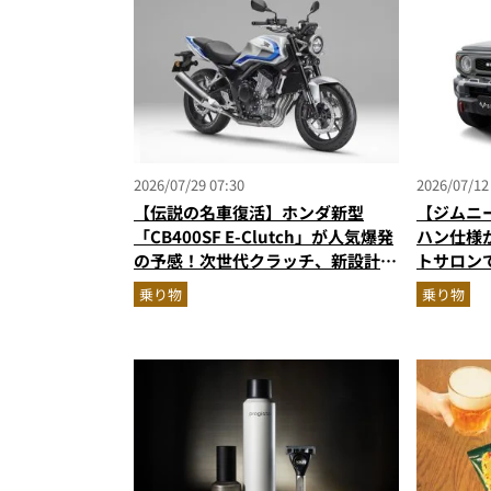
2026/07/29 07:30
2026/07/12
【伝説の名車復活】ホンダ新型
【ジムニ
「CB400SF E-Clutch」が人気爆発
ハン仕様
の予感！次世代クラッチ、新設計の
トサロン
直列4気筒エンジン搭載
マド用「G
乗り物
乗り物
ィーラー