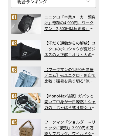
ユニクロ「本業メーカー顔負
け」奇跡の4,990円、ワーク
マン「2,500円は反則級」凄
い万能バッグ…ほか【リュッ
クの人気記事ランキングベス
【汗だく通勤からの解放】ユ
ト3】（2026年6月版）
ニクロのポロシャツが夏ビジ
ネスの大正解！オリヒカの透
け防止シャツも優秀。酷暑も
涼しい顔で働ける超快適ウエ
【ワークマンの1,590円冷感
アの実力
デニム】vsユニクロ・無印で
比較！猛暑を乗り切る“涼感
ロングパンツ”3選を徹底解
剖。接触冷感から綿100%ま
【MonoMax付録】ガバッと
で決定版
開いて中身が一目瞭然！シャ
カの「じゃばら式４層ショル
ダーバッグ」は、出し入れの
しやすさも過去最高レベルだ
ワークマン「ショルダー⇔リ
った！
ュックに変形」2,900円の万
能サブバッグ、ワイルドシン