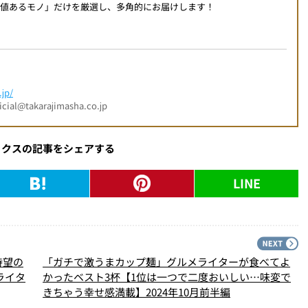
値あるモノ」だけを厳選し、多角的にお届けします！
jp/
l@takarajimasha.co.jp
ックスの記事をシェアする
LINE
PREV
N
待望の
「ガチで激うまカップ麺」グルメライターが食べてよ
系ライタ
かったベスト3杯【1位は一つで二度おいしい…味変で
きちゃう幸せ感満載】2024年10月前半編