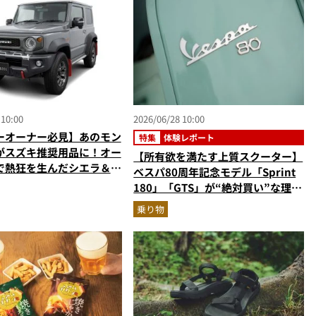
 10:00
2026/06/28 10:00
ーオーナー必見】あのモン
特集
体験レポート
がスズキ推奨用品に！オー
【所有欲を満たす上質スクーター】
で熱狂を生んだシエラ＆ノ
ベスパ80周年記念モデル「Sprint
OZELパーツ」が正規デ
180」「GTS」が“絶対買い”な理由
で取り扱い開始
とは？バイクのプロが生誕イベント
乗り物
から実車レビュー！