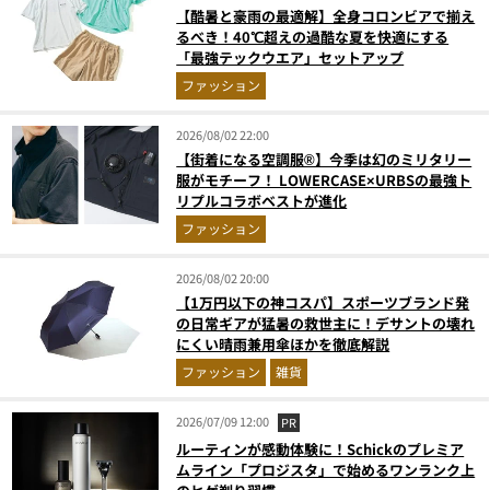
【酷暑と豪雨の最適解】全身コロンビアで揃え
るべき！40℃超えの過酷な夏を快適にする
「最強テックウエア」セットアップ
ファッション
2026/08/02 22:00
【街着になる空調服®】今季は幻のミリタリー
服がモチーフ！ LOWERCASE×URBSの最強ト
リプルコラボベストが進化
ファッション
2026/08/02 20:00
【1万円以下の神コスパ】スポーツブランド発
の日常ギアが猛暑の救世主に！デサントの壊れ
にくい晴雨兼用傘ほかを徹底解説
ファッション
雑貨
2026/07/09 12:00
PR
ルーティンが感動体験に！Schickのプレミア
ムライン「プロジスタ」で始めるワンランク上