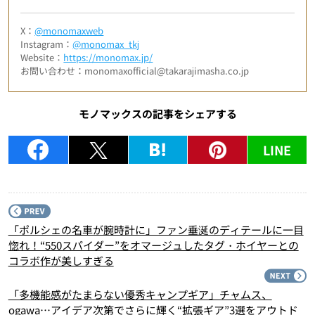
X：
@monomaxweb
Instagram：
@monomax_tkj
Website：
https://monomax.jp/
お問い合わせ：monomaxofficial@takarajimasha.co.jp
モノマックスの記事をシェアする
LINE
P
「ポルシェの名車が腕時計に」ファン垂涎のディテールに一目
惚れ！“550スパイダー”をオマージュしたタグ・ホイヤーとの
コラボ作が美しすぎる
N
「多機能感がたまらない優秀キャンプギア」チャムス、
ogawa…アイデア次第でさらに輝く“拡張ギア”3選をアウトド