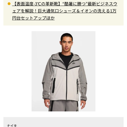
【表面温度-3℃の革新靴】“酷暑に勝つ”最新ビジネスウ
ェアを解説！巨大通気口シューズ＆イオンの洗える1万
円台セットアップほか
ナイキ