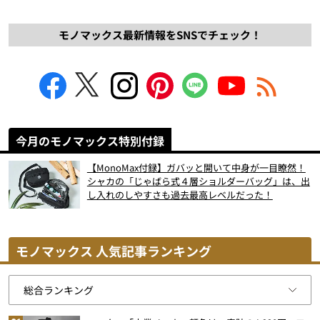
モノマックス最新情報をSNSでチェック！
今月のモノマックス特別付録
【MonoMax付録】ガバッと開いて中身が一目瞭然！
シャカの「じゃばら式４層ショルダーバッグ」は、出
し入れのしやすさも過去最高レベルだった！
モノマックス 人気記事ランキング