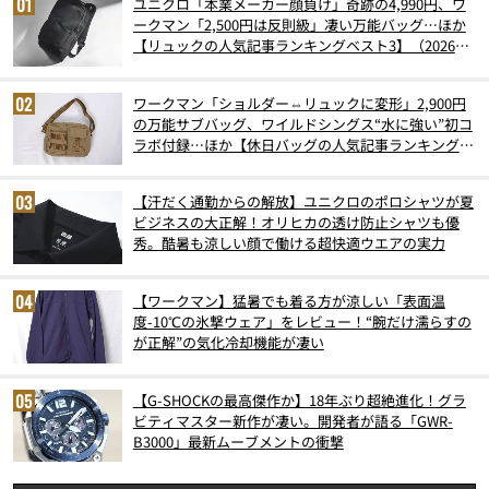
ユニクロ「本業メーカー顔負け」奇跡の4,990円、ワ
ークマン「2,500円は反則級」凄い万能バッグ…ほか
【リュックの人気記事ランキングベスト3】（2026年
6月版）
ワークマン「ショルダー⇔リュックに変形」2,900円
の万能サブバッグ、ワイルドシングス“水に強い”初コ
ラボ付録…ほか【休日バッグの人気記事ランキングベ
スト3】（2026年6月版）
【汗だく通勤からの解放】ユニクロのポロシャツが夏
ビジネスの大正解！オリヒカの透け防止シャツも優
秀。酷暑も涼しい顔で働ける超快適ウエアの実力
【ワークマン】猛暑でも着る方が涼しい「表面温
度-10℃の氷撃ウェア」をレビュー！“腕だけ濡らすの
が正解”の気化冷却機能が凄い
【G-SHOCKの最高傑作か】18年ぶり超絶進化！グラ
ビティマスター新作が凄い。開発者が語る「GWR-
B3000」最新ムーブメントの衝撃