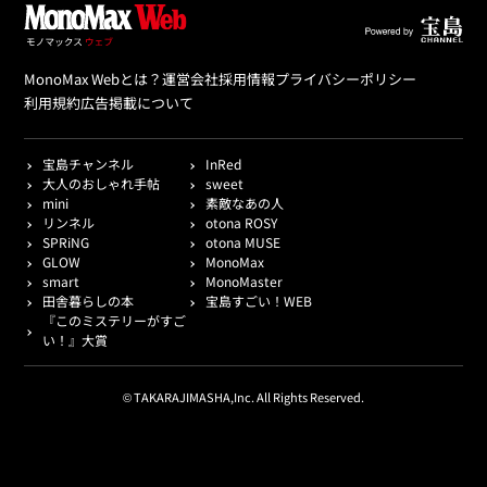
MonoMax Webとは？
運営会社
採用情報
プライバシーポリシー
利用規約
広告掲載について
宝島チャンネル
InRed
大人のおしゃれ手帖
sweet
mini
素敵なあの人
リンネル
otona ROSY
SPRiNG
otona MUSE
GLOW
MonoMax
smart
MonoMaster
田舎暮らしの本
宝島すごい！WEB
『このミステリーがすご
い！』大賞
© TAKARAJIMASHA,Inc. All Rights Reserved.