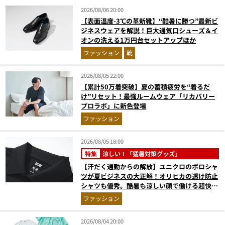
2026/08/06 20:00
【表面温度-3℃の革新靴】“酷暑に勝つ”最新ビ
ジネスウェアを解説！巨大通気口シューズ＆イ
オンの洗える1万円台セットアップほか
ファッション
靴
2026/08/05 22:00
【累計50万着突破】夏の蓄積疲労を“着るだ
け”リセット！最強ルームウェア「リカバリー
プロラボ」に新色登場
ファッション
2026/08/05 18:00
特集
涼しい！「猛暑対策グッズ」
【汗だく通勤からの解放】ユニクロのポロシャ
ツが夏ビジネスの大正解！オリヒカの透け防止
シャツも優秀。酷暑も涼しい顔で働ける超快適
ウエアの実力
ファッション
2026/08/04 20:00