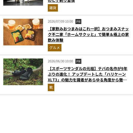
のヒゲ剃り習慣
雑貨
2026/07/09 10:00
PR
【家飲みおつまみはこれ一択】おつまみスナッ
ク不二家「ホームサクッと」で簡単＆極上の家
飲み体験
グルメ
2026/06/30 10:00
PR
【スポーツサンダルの元祖】テバの名作が9年
ぶりの進化！ アップデートした「ハリケーン
XLT3」の魅力を識者があらゆる角度から徹底
解説！
靴