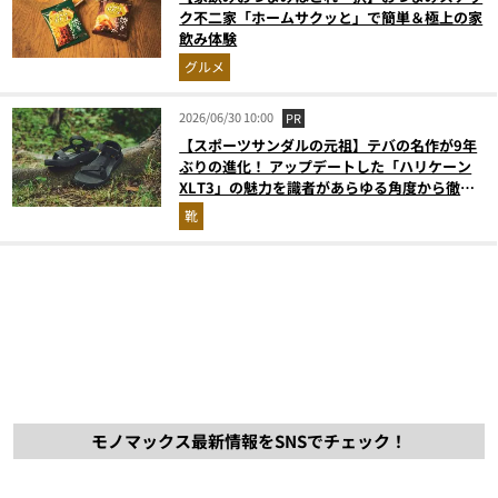
ク不二家「ホームサクッと」で簡単＆極上の家
飲み体験
グルメ
2026/06/30 10:00
PR
【スポーツサンダルの元祖】テバの名作が9年
ぶりの進化！ アップデートした「ハリケーン
XLT3」の魅力を識者があらゆる角度から徹底
解説！
靴
モノマックス最新情報をSNSでチェック！