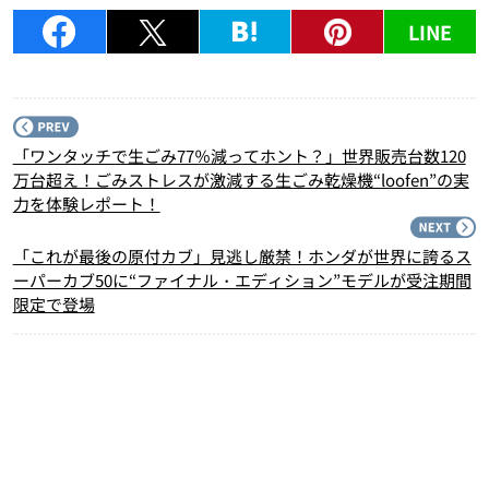
LINE
P
「ワンタッチで生ごみ77％減ってホント？」世界販売台数120
万台超え！ごみストレスが激減する生ごみ乾燥機“loofen”の実
力を体験レポート！
N
「これが最後の原付カブ」見逃し厳禁！ホンダが世界に誇るス
ーパーカブ50に“ファイナル・エディション”モデルが受注期間
限定で登場