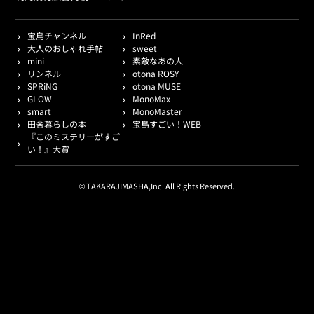
宝島チャンネル
InRed
大人のおしゃれ手帖
sweet
mini
素敵なあの人
リンネル
otona ROSY
SPRiNG
otona MUSE
GLOW
MonoMax
smart
MonoMaster
田舎暮らしの本
宝島すごい！WEB
『このミステリーがすご
い！』大賞
© TAKARAJIMASHA,Inc. All Rights Reserved.