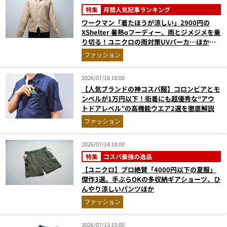
特集
月間人気記事ランキング
ワークマン「着たほうが涼しい」2900円の
XShelter 暑熱αフーディー、雨とジメジメを乗
り切る！ユニクロの雨対策UVパーカ…ほか
【アウターの人気記事ランキングベスト3】
ファッション
（2026年6月版）
2026/07/18 18:00
【人気ブランドの神コスパ服】コロンビアとモ
ンベルが1万円以下！街着にも超優秀な“アウ
トドアレベル”の高機能ウエア2選を徹底解説
ファッション
2026/07/14 18:00
特集
コスパ最強の逸品
【ユニクロ】プロ絶賛「4000円以下の夏服」
傑作3選。手ぶらOKの多収納ギアショーツ、ひ
んやり涼しいパンツほか
ファッション
2026/07/13 15:00