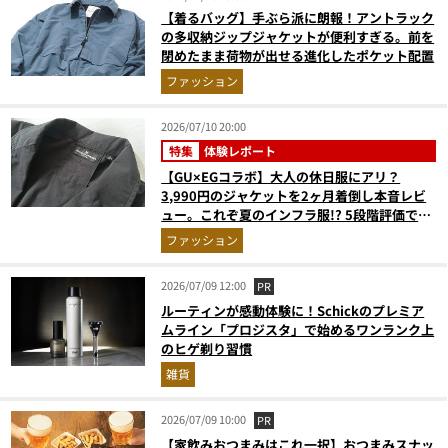
【着るバッグ】手ぶら派に朗報！アントラック
の多収納ジップジャケットが便利すぎる。前を
閉めたまま荷物が出せる進化したポケット配置
ファッション
2026/07/10 20:00
特集
体験レポート
【GU×EGコラボ】大人の休日服にアリ？
3,990円のジャケットを2ヶ月着倒し本音レビ
ュー。これぞ夏のインフラ服!? 5段階評価で採
点
ファッション
2026/07/09 12:00
PR
ルーティンが感動体験に！Schickのプレミア
ムライン「プロジスタ」で始めるワンランク上
のヒゲ剃り習慣
雑貨
2026/07/09 10:00
PR
【家飲みおつまみはこれ一択】おつまみスナッ