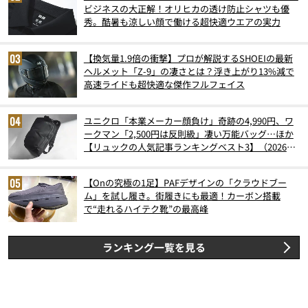
ビジネスの大正解！オリヒカの透け防止シャツも優
秀。酷暑も涼しい顔で働ける超快適ウエアの実力
【換気量1.9倍の衝撃】プロが解説するSHOEIの最新
ヘルメット「Z-9」の凄さとは？浮き上がり13%減で
高速ライドも超快適な傑作フルフェイス
ユニクロ「本業メーカー顔負け」奇跡の4,990円、ワ
ークマン「2,500円は反則級」凄い万能バッグ…ほか
【リュックの人気記事ランキングベスト3】（2026年
6月版）
【Onの究極の1足】PAFデザインの「クラウドブー
ム」を試し履き。街履きにも最適！カーボン搭載
で“走れるハイテク靴”の最高峰
ランキング一覧を見る