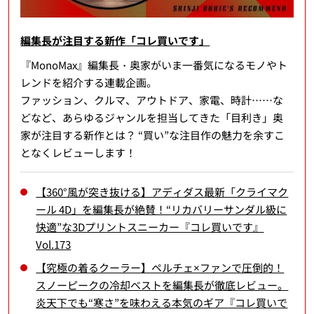
編集長が注目する新作「コレ買いです」
『MonoMax』編集長・奥家がいま一番気になるモノやト
レンドを紹介する連載企画。
ファッション、クルマ、アウトドア、家電、時計……な
どなど、あらゆるジャンルを担当してきた「目利き」奥
家が注目する新作とは？ “買い”な注目作の魅力を余すこ
となくレビューします！
【360°風が突き抜ける】アディダス最新「クライマク
ール 4D」を編集長が絶賛！“リカバリーサンダル級に
快適”な3Dプリントスニーカー『コレ買いです』
Vol.173
【究極の着るクーラー】ペルチェ×ファンで圧倒的！
スノーピークの冷却ベストを編集長が徹底レビュー。
炎天下でも“寒さ”を味わえる本気のギア『コレ買いで