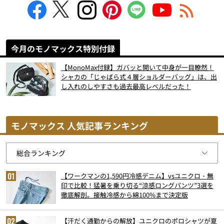
今月のモノマックス特別付録
【MonoMax付録】ガバッと開いて中身が一目瞭然！
シャカの「じゃばら式４層ショルダーバッグ」は、出
し入れのしやすさも過去最高レベルだった！
モノマックス 人気記事ランキング
【ワークマンの1,590円冷感デニム】vsユニクロ・無
印で比較！猛暑を乗り切る“涼感ロングパンツ”3選を
徹底解剖。接触冷感から綿100%まで決定版
【汗だく通勤からの解放】ユニクロのポロシャツが夏