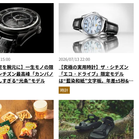
 15:00
2026/07/13 22:00
空を腕元に】一生モノの限
【究極の実用時計】ザ・シチズン
シチズン最高峰「カンパノ
「エコ・ドライブ」限定モデル
しすぎる“光条”モデル
は“藍染和紙”⽂字板。年差±5秒&永
久カレンダー搭載の一生モノ
時計