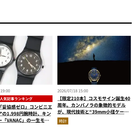
 19:00
2026/07/18 15:00
【限定210本】コスモサイン誕生40
人気記事ランキング
周年。カンパノラの象徴的モデル
「妥協感ゼロ」コンビニエ
が、現代技術と“39mm小径ケー
の1,998円腕時計、キン
ス”でアップデート！
「VANAC」の一生モ
時計
【時計の人気記事ランキン
】（2026年6月版）