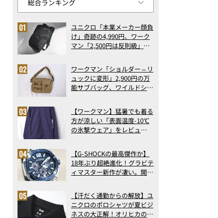
ユニクロ「本業メーカー顔負
け」奇跡の4,990円、ワーク
マン「2,500円は反則級」凄
い万能バッグ…ほか【リュッ
クの人気記事ランキングベス
ワークマン「ショルダー⇔リ
ト3】（2026年6月版）
ュックに変形」2,900円の万
能サブバッグ、ワイルドシン
グス“水に強い”初コラボ付
録…ほか【休日バッグの人気
【ワークマン】猛暑でも着る
記事ランキングベスト3】
方が涼しい「表面温度-10℃
（2026年6月版）
の氷撃ウェア」をレビュ
ー！“腕だけ濡らすのが正
解”の気化冷却機能が凄い
【G-SHOCKの最高傑作か】
18年ぶり超絶進化！グラビテ
ィマスター新作が凄い。開発
者が語る「GWR-B3000」最
新ムーブメントの衝撃
【汗だく通勤からの解放】ユ
ニクロのポロシャツが夏ビジ
ネスの大正解！オリヒカの透