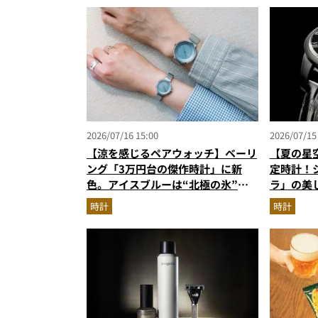
2026/07/16 15:00
2026/07/15
【涼を感じるペアウォッチ】ベーリ
【夏の星
ング「3万円台の傑作時計」に新
定時計！
色。アイスブルーは“北極の氷”を
ラ」の美
思わせる美しさ
時計
時計