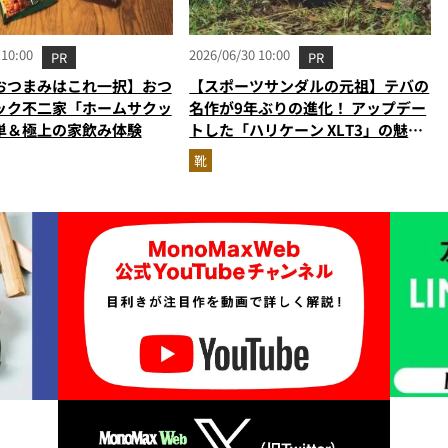
 10:00
2026/06/30 10:00
PR
PR
おつまみはこれ一択】おつ
【スポーツサンダルの元祖】テバの
ック不二家「ホームサクッ
名作が9年ぶりの進化！ アップデー
単＆極上の家飲み体験
トした「ハリケーン XLT3」の魅力
を識者があらゆる角度から徹底解
靴
説！