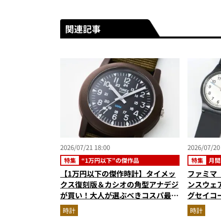
関連記事
2026/07/21 18:00
2026/07/20
特集
“1万円以下”の傑作品
特集
月間
【1万円以下の傑作時計】タイメッ
ファミマ
クス復刻版＆カシオの角型アナデジ
ンスウェア
が買い！大人が選ぶべきコスパ最強
グセイコー
モデルを徹底解説
ノ…ほか
時計
時計
グベスト3