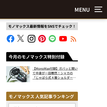
MENU
モノマックス最新情報をSNSでチェック！
今月のモノマックス特別付録
【MonoMax付録】ガバッと開い
て中身が一目瞭然！シャカの
「じゃばら式４層ショルダーバ
ッグ」は、出し入れのしやすさ
も過去最高レベルだった！
モノマックス 人気記事ランキング