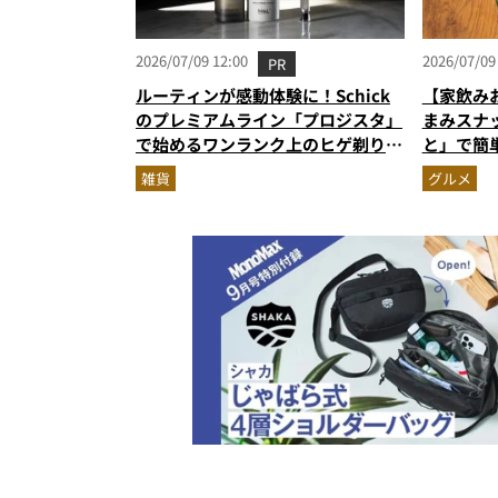
2026/07/09 12:00
2026/07/09
PR
ルーティンが感動体験に！Schick
【家飲み
のプレミアムライン「プロジスタ」
まみスナ
で始めるワンランク上のヒゲ剃り習
と」で簡
慣
雑貨
グルメ