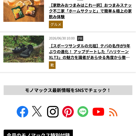
【家飲みおつまみはこれ一択】おつまみスナッ
ク不二家「ホームサクッと」で簡単＆極上の家
飲み体験
グルメ
2026/06/30 10:00
PR
【スポーツサンダルの元祖】テバの名作が9年
ぶりの進化！ アップデートした「ハリケーン
XLT3」の魅力を識者があらゆる角度から徹底
解説！
靴
モノマックス最新情報をSNSでチェック！
今月のモノマックス特別付録