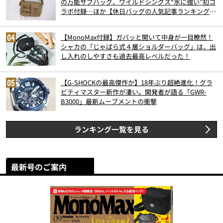
の万能サブバッグ、ワイルドシングス“水に強い”初コ
ラボ付録…ほか【休日バッグの人気記事ランキングベ
スト3】（2026年6月版）
【MonoMax付録】ガバッと開いて中身が一目瞭然！
シャカの「じゃばら式４層ショルダーバッグ」は、出
し入れのしやすさも過去最高レベルだった！
【G-SHOCKの最高傑作か】18年ぶり超絶進化！グラ
ビティマスター新作が凄い。開発者が語る「GWR-
B3000」最新ムーブメントの衝撃
ランキング一覧を見る
最新号のご案内