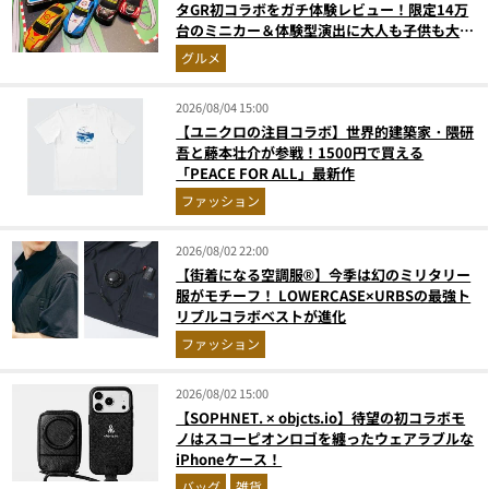
タGR初コラボをガチ体験レビュー！限定14万
台のミニカー＆体験型演出に大人も子供も大興
奮間違いなし
グルメ
2026/08/04 15:00
【ユニクロの注目コラボ】世界的建築家・隈研
吾と藤本壮介が参戦！1500円で買える
「PEACE FOR ALL」最新作
ファッション
2026/08/02 22:00
【街着になる空調服®】今季は幻のミリタリー
服がモチーフ！ LOWERCASE×URBSの最強ト
リプルコラボベストが進化
ファッション
2026/08/02 15:00
【SOPHNET. × objcts.io】待望の初コラボモ
ノはスコーピオンロゴを纏ったウェアラブルな
iPhoneケース！
バッグ
雑貨