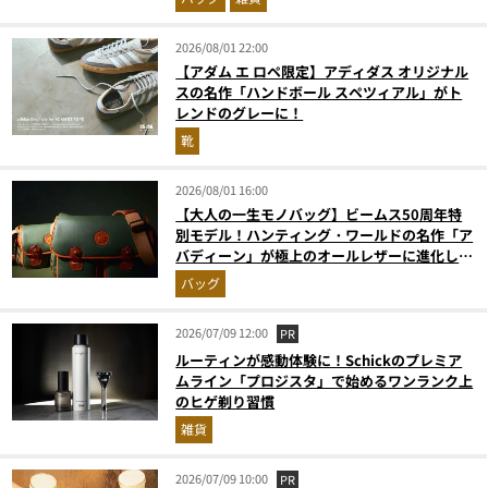
2026/08/01 22:00
【アダム エ ロペ限定】アディダス オリジナル
スの名作「ハンドボール スペツィアル」がト
レンドのグレーに！
靴
2026/08/01 16:00
【大人の一生モノバッグ】ビームス50周年特
別モデル！ハンティング・ワールドの名作「ア
バディーン」が極上のオールレザーに進化して
登場
バッグ
2026/07/09 12:00
PR
ルーティンが感動体験に！Schickのプレミア
ムライン「プロジスタ」で始めるワンランク上
のヒゲ剃り習慣
雑貨
2026/07/09 10:00
PR