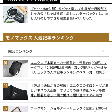
【MonoMax付録】ガバッと開いて中身が一目瞭然！
シャカの「じゃばら式４層ショルダーバッグ」は、出
し入れのしやすさも過去最高レベルだった！
モノマックス 人気記事ランキング
ユニクロ「本業メーカー顔負け」奇跡の4,990円、ワ
ークマン「2,500円は反則級」凄い万能バッグ…ほか
【リュックの人気記事ランキングベスト3】（2026年
6月版）
【汗だく通勤からの解放】ユニクロのポロシャツが夏
ビジネスの大正解！オリヒカの透け防止シャツも優
秀。酷暑も涼しい顔で働ける超快適ウエアの実力
ワークマン「ショルダー⇔リュックに変形」2,900円