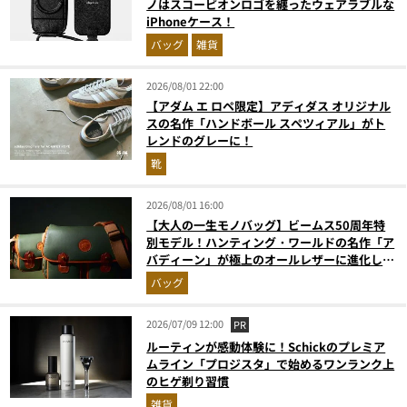
ノはスコーピオンロゴを纏ったウェアラブルな
iPhoneケース！
バッグ
雑貨
2026/08/01 22:00
【アダム エ ロペ限定】アディダス オリジナル
スの名作「ハンドボール スペツィアル」がト
レンドのグレーに！
靴
2026/08/01 16:00
【大人の一生モノバッグ】ビームス50周年特
別モデル！ハンティング・ワールドの名作「ア
バディーン」が極上のオールレザーに進化して
登場
バッグ
2026/07/09 12:00
PR
ルーティンが感動体験に！Schickのプレミア
ムライン「プロジスタ」で始めるワンランク上
のヒゲ剃り習慣
雑貨