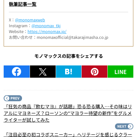
執筆記事一覧
X：
@monomaxweb
Instagram：
@monomax_tkj
Website：
https://monomax.jp/
お問い合わせ：monomaxofficial@takarajimasha.co.jp
モノマックスの記事をシェアする
LINE
P
「狂気の商品『飲むマヨ』が話題」恐る恐る購入…その味はリ
アルにマヨネーズ？ローソンの“マヨラー待望の新作”をグルメ
ライターが試してみた
N
「注目必至の初コラボスニーカー」ヘリテージを感じるクラー