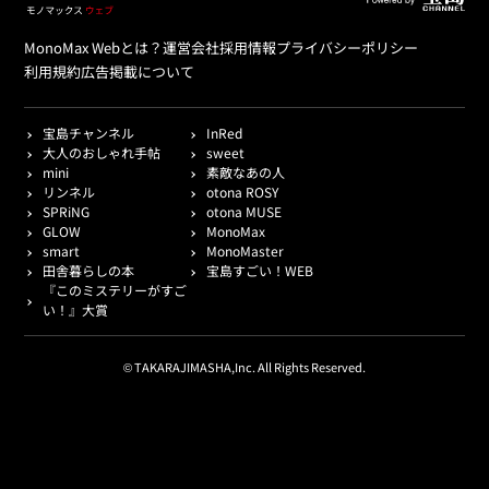
MonoMax Webとは？
運営会社
採用情報
プライバシーポリシー
利用規約
広告掲載について
宝島チャンネル
InRed
大人のおしゃれ手帖
sweet
mini
素敵なあの人
リンネル
otona ROSY
SPRiNG
otona MUSE
GLOW
MonoMax
smart
MonoMaster
田舎暮らしの本
宝島すごい！WEB
『このミステリーがすご
い！』大賞
© TAKARAJIMASHA,Inc. All Rights Reserved.