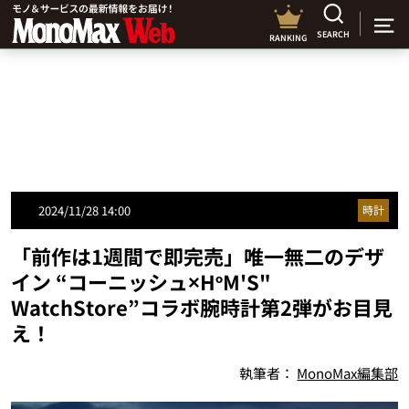
SEARCH
RANKING
2024/11/28 14:00
時計
「前作は1週間で即完売」唯一無二のデザ
イン “コーニッシュ×HºM'S"
WatchStore”コラボ腕時計第2弾がお目見
え！
執筆者：
MonoMax編集部