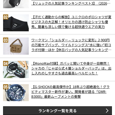
【リュックの人気記事ランキングベスト3】（2026年
6月版）
【汗だく通勤からの解放】ユニクロのポロシャツが夏
ビジネスの大正解！オリヒカの透け防止シャツも優
秀。酷暑も涼しい顔で働ける超快適ウエアの実力
ワークマン「ショルダー⇔リュックに変形」2,900円
の万能サブバッグ、ワイルドシングス“水に強い”初コ
ラボ付録…ほか【休日バッグの人気記事ランキングベ
スト3】（2026年6月版）
【MonoMax付録】ガバッと開いて中身が一目瞭然！
シャカの「じゃばら式４層ショルダーバッグ」は、出
し入れのしやすさも過去最高レベルだった！
【G-SHOCKの最高傑作か】18年ぶり超絶進化！グラ
ビティマスター新作が凄い。開発者が語る「GWR-
B3000」最新ムーブメントの衝撃
ランキング一覧を見る