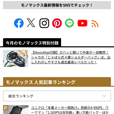
モノマックス最新情報をSNSでチェック！
今月のモノマックス特別付録
【MonoMax付録】ガバッと開いて中身が一目瞭然！
シャカの「じゃばら式４層ショルダーバッグ」は、出
し入れのしやすさも過去最高レベルだった！
モノマックス 人気記事ランキング
ユニクロ「本業メーカー顔負け」奇跡の4,990円、ワ
ークマン「2,500円は反則級」凄い万能バッグ…ほか