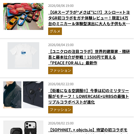
2026/08/06 19:00
【GRスープラが“〆さば”に!?】スシロー×トヨ
タGR初コラボをガチ体験レビュー！限定14万
台のミニカー＆体験型演出に大人も子供も大興
奮間違いなし
グルメ
2026/08/04 15:00
【ユニクロの注目コラボ】世界的建築家・隈研
吾と藤本壮介が参戦！1500円で買える
「PEACE FOR ALL」最新作
ファッション
2026/08/02 22:00
【街着になる空調服®】今季は幻のミリタリー
服がモチーフ！ LOWERCASE×URBSの最強ト
リプルコラボベストが進化
ファッション
2026/08/02 15:00
【SOPHNET. × objcts.io】待望の初コラボモ