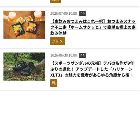
2026/07/09 10:00
PR
【家飲みおつまみはこれ一択】おつまみスナッ
ク不二家「ホームサクッと」で簡単＆極上の家
飲み体験
グルメ
2026/06/30 10:00
PR
【スポーツサンダルの元祖】テバの名作が9年
ぶりの進化！ アップデートした「ハリケーン
XLT3」の魅力を識者があらゆる角度から徹底
解説！
靴