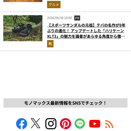
グルメ
2026/06/30 10:00
PR
【スポーツサンダルの元祖】テバの名作が9年
ぶりの進化！ アップデートした「ハリケーン
XLT3」の魅力を識者があらゆる角度から徹底
解説！
靴
モノマックス最新情報をSNSでチェック！