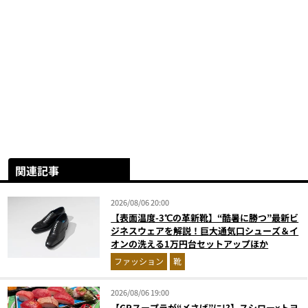
関連記事
2026/08/06 20:00
【表面温度-3℃の革新靴】“酷暑に勝つ”最新ビ
ジネスウェアを解説！巨大通気口シューズ＆イ
オンの洗える1万円台セットアップほか
ファッション
靴
2026/08/06 19:00
【GRスープラが“〆さば”に!?】スシロー×トヨ