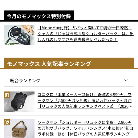
今月のモノマックス特別付録
【MonoMax付録】ガバッと開いて中身が一目瞭然！
シャカの「じゃばら式４層ショルダーバッグ」は、出
し入れのしやすさも過去最高レベルだった！
モノマックス 人気記事ランキング
ユニクロ「本業メーカー顔負け」奇跡の4,990円、ワ
ークマン「2,500円は反則級」凄い万能バッグ…ほか
【リュックの人気記事ランキングベスト3】（2026年
6月版）
ワークマン「ショルダー⇔リュックに変形」2,900円
の万能サブバッグ、ワイルドシングス“水に強い”初コ
ラボ付録…ほか【休日バッグの人気記事ランキングベ