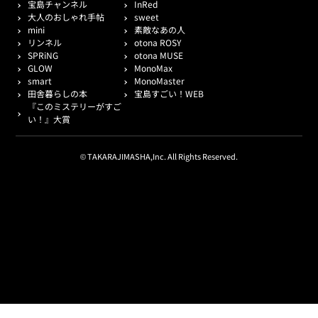
宝島チャンネル
InRed
大人のおしゃれ手帖
sweet
mini
素敵なあの人
リンネル
otona ROSY
SPRiNG
otona MUSE
GLOW
MonoMax
smart
MonoMaster
田舎暮らしの本
宝島すごい！WEB
『このミステリーがすご
い！』大賞
© TAKARAJIMASHA,Inc. All Rights Reserved.