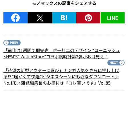
モノマックスの記事をシェアする
LINE
P
「前作は1週間で即完売」唯一無二のデザイン “コーニッシュ
×HºM'S" WatchStore”コラボ腕時計第2弾がお目見え！
N
「待望の新型アウターに喜び」ナンガ人気をさらに押し上げ
る!? “暖かくて快適”ビジネスシーンにも◎なダウンコート／
No.1モノ雑誌編集長のお墨付き『コレ買いです』Vol.85