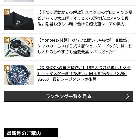
スト3】（2026年6月版）
【汗だく通勤からの解放】ユニクロのポロシャツが夏
ビジネスの大正解！オリヒカの透け防止シャツも優
秀。酷暑も涼しい顔で働ける超快適ウエアの実力
【MonoMax付録】ガバッと開いて中身が一目瞭然！
シャカの「じゃばら式４層ショルダーバッグ」は、出
し入れのしやすさも過去最高レベルだった！
【G-SHOCKの最高傑作か】18年ぶり超絶進化！グラ
ビティマスター新作が凄い。開発者が語る「GWR-
B3000」最新ムーブメントの衝撃
ランキング一覧を見る
最新号のご案内