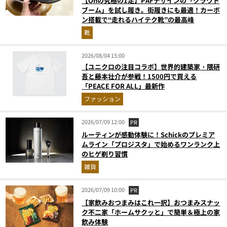
【Onの究極の1足】PAFデザインの「クラウド
ブーム」を試し履き。街履きにも最適！カーボ
ン搭載で“走れるハイテク靴”の最高峰
靴
2026/08/04 15:00
【ユニクロの注目コラボ】世界的建築家・隈研
吾と藤本壮介が参戦！1500円で買える
「PEACE FOR ALL」最新作
ファッション
2026/07/09 12:00
PR
ルーティンが感動体験に！Schickのプレミア
ムライン「プロジスタ」で始めるワンランク上
のヒゲ剃り習慣
雑貨
2026/07/09 10:00
PR
【家飲みおつまみはこれ一択】おつまみスナッ
ク不二家「ホームサクッと」で簡単＆極上の家
飲み体験