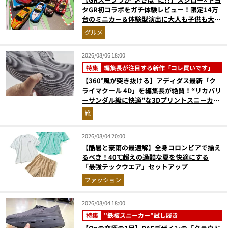
タGR初コラボをガチ体験レビュー！限定14万
台のミニカー＆体験型演出に大人も子供も大興
奮間違いなし
グルメ
2026/08/06 18:00
特集
編集長が注目する新作「コレ買いです」
【360°風が突き抜ける】アディダス最新「ク
ライマクール 4D」を編集長が絶賛！“リカバリ
ーサンダル級に快適”な3Dプリントスニーカー
『コレ買いです』Vol.173
靴
2026/08/04 20:00
【酷暑と豪雨の最適解】全身コロンビアで揃え
るべき！40℃超えの過酷な夏を快適にする
「最強テックウエア」セットアップ
ファッション
2026/08/04 18:00
特集
"鉄板スニーカー"試し履き