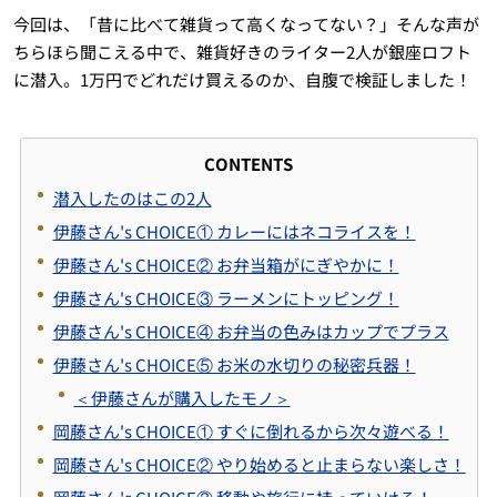
今回は、「昔に比べて雑貨って高くなってない？」そんな声が
ちらほら聞こえる中で、雑貨好きのライター2人が銀座ロフト
に潜入。1万円でどれだけ買えるのか、自腹で検証しました！
CONTENTS
潜入したのはこの2人
伊藤さん's CHOICE① カレーにはネコライスを！
伊藤さん's CHOICE② お弁当箱がにぎやかに！
伊藤さん's CHOICE③ ラーメンにトッピング！
伊藤さん's CHOICE④ お弁当の色みはカップでプラス
伊藤さん's CHOICE⑤ お米の水切りの秘密兵器！
＜伊藤さんが購入したモノ＞
岡藤さん's CHOICE① すぐに倒れるから次々遊べる！
岡藤さん's CHOICE② やり始めると止まらない楽しさ！