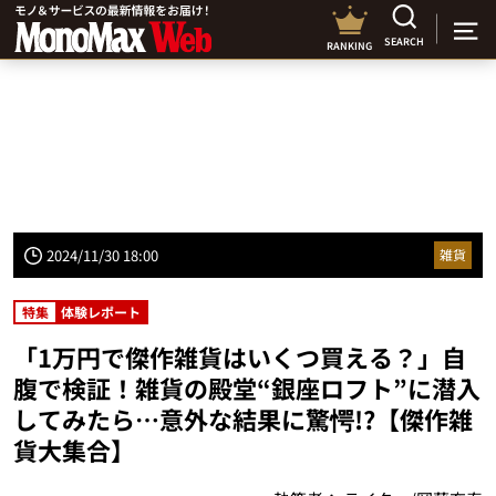
SEARCH
RANKING
2024/11/30 18:00
雑貨
特集
体験レポート
「1万円で傑作雑貨はいくつ買える？」自
腹で検証！雑貨の殿堂“銀座ロフト”に潜入
してみたら…意外な結果に驚愕!?【傑作雑
貨大集合】