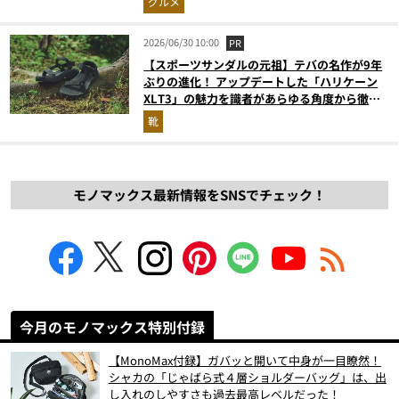
グルメ
2026/06/30 10:00
PR
【スポーツサンダルの元祖】テバの名作が9年
ぶりの進化！ アップデートした「ハリケーン
XLT3」の魅力を識者があらゆる角度から徹底
解説！
靴
モノマックス最新情報をSNSでチェック！
今月のモノマックス特別付録
【MonoMax付録】ガバッと開いて中身が一目瞭然！
シャカの「じゃばら式４層ショルダーバッグ」は、出
し入れのしやすさも過去最高レベルだった！