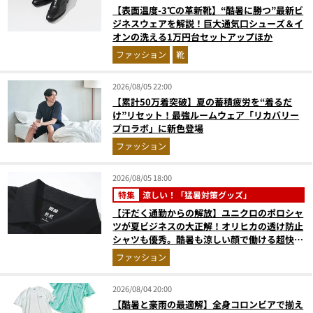
【表面温度-3℃の革新靴】“酷暑に勝つ”最新ビ
ジネスウェアを解説！巨大通気口シューズ＆イ
オンの洗える1万円台セットアップほか
ファッション
靴
2026/08/05 22:00
【累計50万着突破】夏の蓄積疲労を“着るだ
け”リセット！最強ルームウェア「リカバリー
プロラボ」に新色登場
ファッション
2026/08/05 18:00
特集
涼しい！「猛暑対策グッズ」
【汗だく通勤からの解放】ユニクロのポロシャ
ツが夏ビジネスの大正解！オリヒカの透け防止
シャツも優秀。酷暑も涼しい顔で働ける超快適
ウエアの実力
ファッション
2026/08/04 20:00
【酷暑と豪雨の最適解】全身コロンビアで揃え