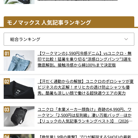
モノマックス 人気記事ランキング
【ワークマンの1,590円冷感デニム】vsユニクロ・無
印で比較！猛暑を乗り切る“涼感ロングパンツ”3選を
徹底解剖。接触冷感から綿100%まで決定版
【汗だく通勤からの解放】ユニクロのポロシャツが夏
ビジネスの大正解！オリヒカの透け防止シャツも優
秀。酷暑も涼しい顔で働ける超快適ウエアの実力
ユニクロ「本業メーカー顔負け」奇跡の4,990円、ワ
ークマン「2,500円は反則級」凄い万能バッグ…ほか
【リュックの人気記事ランキングベスト3】（2026年
6月版）
【換気量1.9倍の衝撃】プロが解説するSHOEIの最新