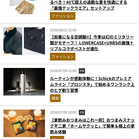
るべき！40℃超えの過酷な夏を快適にする
「最強テックウエア」セットアップ
ファッション
2026/08/02 22:00
【街着になる空調服®】今季は幻のミリタリー
服がモチーフ！ LOWERCASE×URBSの最強ト
リプルコラボベストが進化
ファッション
2026/07/09 12:00
PR
ルーティンが感動体験に！Schickのプレミア
ムライン「プロジスタ」で始めるワンランク上
のヒゲ剃り習慣
雑貨
2026/07/09 10:00
PR
【家飲みおつまみはこれ一択】おつまみスナッ
ク不二家「ホームサクッと」で簡単＆極上の家
飲み体験