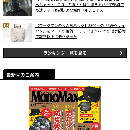
ヘルメット「Z-9」の凄さとは？浮き上がり13%減で
高速ライドも超快適な傑作フルフェイス
【ワークマンの大人気バッグ】3500円の「3WAYリュ
ック」をマニアが絶賛！“しごできカバン”が撥水防汚
で評判以上に優秀だった
ランキング一覧を見る
最新号のご案内