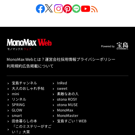
MonoMax Webとは？
運営会社
採用情報
プライバシーポリシー
利用規約
広告掲載について
宝島チャンネル
InRed
大人のおしゃれ手帖
sweet
mini
素敵なあの人
リンネル
otona ROSY
SPRiNG
otona MUSE
GLOW
MonoMax
smart
MonoMaster
田舎暮らしの本
宝島すごい！WEB
『このミステリーがすご
い！』大賞