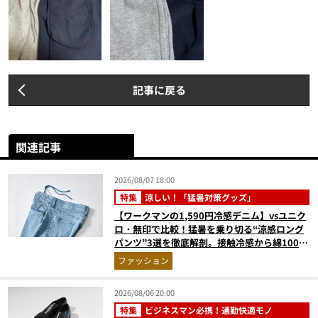
記事に戻る
関連記事
2026/08/07 18:00
特集
涼しい！「猛暑対策グッズ」
【ワークマンの1,590円冷感デニム】vsユニク
ロ・無印で比較！猛暑を乗り切る“涼感ロング
パンツ”3選を徹底解剖。接触冷感から綿100%
まで決定版
ファッション
2026/08/06 20:00
特集
ビジネスマン必携！通勤快適モノ