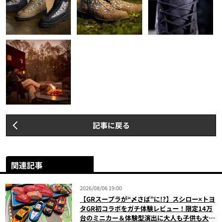
記事に戻る
関連記事
2026/08/06 19:00
【GRスープラが“〆さば”に!?】スシロー×トヨ
タGR初コラボをガチ体験レビュー！限定14万
台のミニカー＆体験型演出に大人も子供も大興