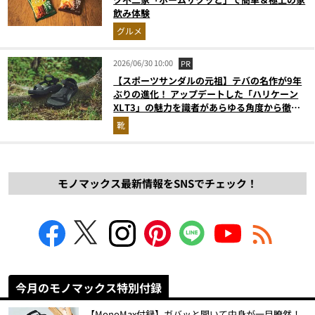
飲み体験
グルメ
2026/06/30 10:00
PR
【スポーツサンダルの元祖】テバの名作が9年
ぶりの進化！ アップデートした「ハリケーン
XLT3」の魅力を識者があらゆる角度から徹底
解説！
靴
モノマックス最新情報をSNSでチェック！
今月のモノマックス特別付録
【MonoMax付録】ガバッと開いて中身が一目瞭然！