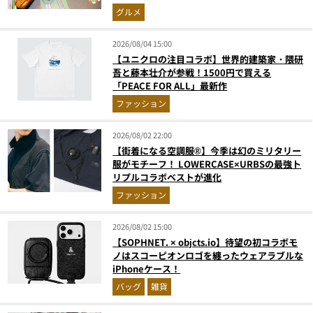
奮間違いなし
グルメ
2026/08/04 15:00
【ユニクロの注目コラボ】世界的建築家・隈研
吾と藤本壮介が参戦！1500円で買える
「PEACE FOR ALL」最新作
ファッション
2026/08/02 22:00
【街着になる空調服®】今季は幻のミリタリー
服がモチーフ！ LOWERCASE×URBSの最強ト
リプルコラボベストが進化
ファッション
2026/08/02 15:00
【SOPHNET. × objcts.io】待望の初コラボモ
ノはスコーピオンロゴを纏ったウェアラブルな
iPhoneケース！
バッグ
雑貨