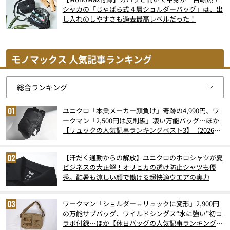
シャカの「じゃばら式４層ショルダーバッグ」は、出
し入れのしやすさも過去最高レベルだった！
モノマックス 人気記事ランキング
ユニクロ「本業メーカー顔負け」奇跡の4,990円、ワ
ークマン「2,500円は反則級」凄い万能バッグ…ほか
【リュックの人気記事ランキングベスト3】（2026年
6月版）
【汗だく通勤からの解放】ユニクロのポロシャツが夏
ビジネスの大正解！オリヒカの透け防止シャツも優
秀。酷暑も涼しい顔で働ける超快適ウエアの実力
ワークマン「ショルダー⇔リュックに変形」2,900円
の万能サブバッグ、ワイルドシングス“水に強い”初コ
ラボ付録…ほか【休日バッグの人気記事ランキングベ