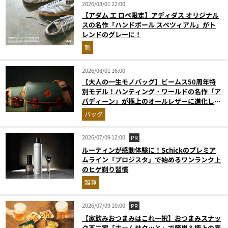
2026/08/01 22:00
【アダム エ ロペ限定】アディダス オリジナル
スの名作「ハンドボール スペツィアル」がト
レンドのグレーに！
靴
2026/08/01 16:00
【大人の一生モノバッグ】ビームス50周年特
別モデル！ハンティング・ワールドの名作「ア
バディーン」が極上のオールレザーに進化して
登場
バッグ
2026/07/09 12:00
PR
ルーティンが感動体験に！Schickのプレミア
ムライン「プロジスタ」で始めるワンランク上
のヒゲ剃り習慣
雑貨
2026/07/09 10:00
PR
【家飲みおつまみはこれ一択】おつまみスナッ
ク不二家「ホームサクッと」で簡単＆極上の家