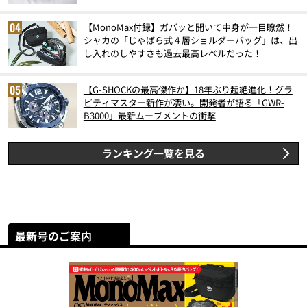
スト3】（2026年6月版）
【MonoMax付録】ガバッと開いて中身が一目瞭然！
シャカの「じゃばら式４層ショルダーバッグ」は、出
し入れのしやすさも過去最高レベルだった！
【G-SHOCKの最高傑作か】18年ぶり超絶進化！グラ
ビティマスター新作が凄い。開発者が語る「GWR-
B3000」最新ムーブメントの衝撃
ランキング一覧を見る
最新号のご案内