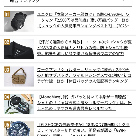
ユニクロ「本業メーカー顔負け」奇跡の4,990円、ワ
ークマン「2,500円は反則級」凄い万能バッグ…ほか
【リュックの人気記事ランキングベスト3】（2026年
6月版）
【汗だく通勤からの解放】ユニクロのポロシャツが夏
ビジネスの大正解！オリヒカの透け防止シャツも優
秀。酷暑も涼しい顔で働ける超快適ウエアの実力
ワークマン「ショルダー⇔リュックに変形」2,900円
の万能サブバッグ、ワイルドシングス“水に強い”初コ
ラボ付録…ほか【休日バッグの人気記事ランキングベ
スト3】（2026年6月版）
【MonoMax付録】ガバッと開いて中身が一目瞭然！
シャカの「じゃばら式４層ショルダーバッグ」は、出
し入れのしやすさも過去最高レベルだった！
【G-SHOCKの最高傑作か】18年ぶり超絶進化！グラ
ビティマスター新作が凄い。開発者が語る「GWR-
B3000」最新ムーブメントの衝撃