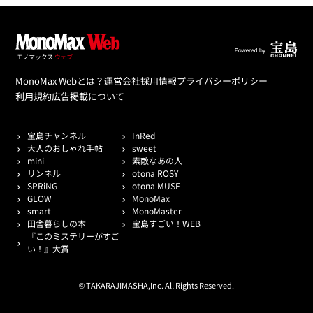
MonoMax Webとは？
運営会社
採用情報
プライバシーポリシー
利用規約
広告掲載について
宝島チャンネル
InRed
大人のおしゃれ手帖
sweet
mini
素敵なあの人
リンネル
otona ROSY
SPRiNG
otona MUSE
GLOW
MonoMax
smart
MonoMaster
田舎暮らしの本
宝島すごい！WEB
『このミステリーがすご
い！』大賞
© TAKARAJIMASHA,Inc. All Rights Reserved.