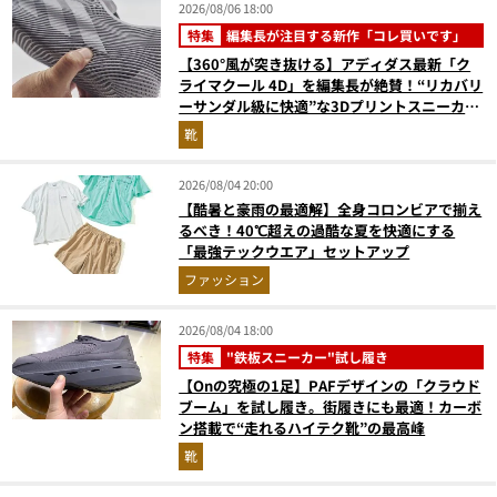
2026/08/06 18:00
特集
編集長が注目する新作「コレ買いです」
【360°風が突き抜ける】アディダス最新「ク
ライマクール 4D」を編集長が絶賛！“リカバリ
ーサンダル級に快適”な3Dプリントスニーカー
『コレ買いです』Vol.173
靴
2026/08/04 20:00
【酷暑と豪雨の最適解】全身コロンビアで揃え
るべき！40℃超えの過酷な夏を快適にする
「最強テックウエア」セットアップ
ファッション
2026/08/04 18:00
特集
"鉄板スニーカー"試し履き
【Onの究極の1足】PAFデザインの「クラウド
ブーム」を試し履き。街履きにも最適！カーボ
ン搭載で“走れるハイテク靴”の最高峰
靴