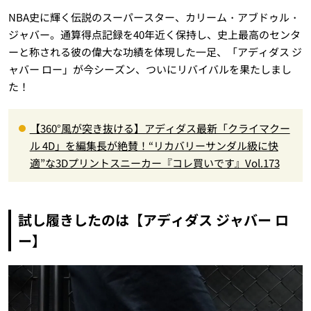
NBA史に輝く伝説のスーパースター、カリーム・アブドゥル・
ジャバー。通算得点記録を40年近く保持し、史上最高のセンタ
ーと称される彼の偉大な功績を体現した一足、「アディダス ジ
ャバー ロー」が今シーズン、ついにリバイバルを果たしまし
た！
【360°風が突き抜ける】アディダス最新「クライマクー
ル 4D」を編集長が絶賛！“リカバリーサンダル級に快
適”な3Dプリントスニーカー『コレ買いです』Vol.173
試し履きしたのは【アディダス ジャバー ロ
ー】