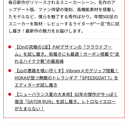
毎日新作がリリースされるスニーカーシーン。名作のア
ップデート版、ファン待望の復刻、高機能素材を搭載し
たモデルなど、僕らを魅了する秀作ばかり。年間500足の
スニーカーを取材・レビューするライターが“一足”先に試
し履き！最新作の魅力をお届けします。
【Onの究極の1足】PAFデザインの「クラウドブー
ム」を試し履き。街履きにも最適！カーボン搭載で“走
れるハイテク靴”の最高峰
【山の悪路を喰い尽くす】Vibramメガグリップ搭載！
HOKAが放つ無敵のトレランギア「SPEEDGOAT 7」を
エディターが試し履き
【ニューバランス夏の大本命】82年の傑作が今っぽく
復活「GATOR RUN」を試し履き。レトロなイエロー
がたまらない！