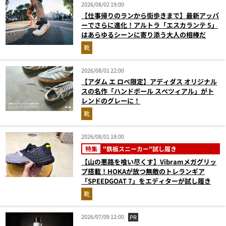
2026/08/02 19:00
【仕事帰りのランから街歩きまで】最新アッパ
ーでさらに進化！アルトラ「エスカランテ 5」
はあらゆるシーンに寄り添う大人の相棒だ
靴
2026/08/01 22:00
【アダム エ ロペ限定】アディダス オリジナル
スの名作「ハンドボール スペツィアル」がト
レンドのグレーに！
靴
2026/08/01 18:00
特集
"鉄板スニーカー"試し履き
【山の悪路を喰い尽くす】Vibramメガグリッ
プ搭載！HOKAが放つ無敵のトレランギア
「SPEEDGOAT 7」をエディターが試し履き
靴
2026/07/09 12:00
PR