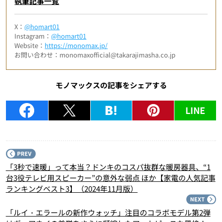
執筆記事一覧
X：
@homart01
Instagram：
@homart01
Website：
https://monomax.jp/
お問い合わせ：monomaxofficial@takarajimasha.co.jp
モノマックスの記事をシェアする
LINE
P
「3秒で速暖」って本当？ドンキのコスパ抜群な暖房器具、“1
台3役テレビ用スピーカー”の意外な弱点 ほか【家電の人気記事
ランキングベスト3】（2024年11月版）
N
「ルイ・エラールの新作ウォッチ」注目のコラボモデル第2弾