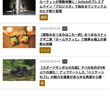
ルーティンが感動体験に！Schickのプレミア
ムライン「プロジスタ」で始めるワンランク上
のヒゲ剃り習慣
雑貨
2026/07/09 10:00
PR
【家飲みおつまみはこれ一択】おつまみスナッ
ク不二家「ホームサクッと」で簡単＆極上の家
飲み体験
グルメ
2026/06/30 10:00
PR
【スポーツサンダルの元祖】テバの名作が9年
ぶりの進化！ アップデートした「ハリケーン
XLT3」の魅力を識者があらゆる角度から徹底
解説！
靴