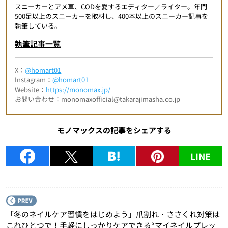
スニーカーとアメ車、CODを愛するエディター／ライター。年間
500足以上のスニーカーを取材し、400本以上のスニーカー記事を
執筆している。
執筆記事一覧
X：
@homart01
Instagram：
@homart01
Website：
https://monomax.jp/
お問い合わせ：monomaxofficial@takarajimasha.co.jp
モノマックスの記事をシェアする
LINE
P
「冬のネイルケア習慣をはじめよう」爪割れ・ささくれ対策は
これひとつで！手軽にしっかりケアできる“マイネイルプレッ