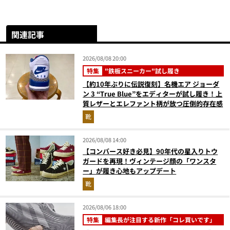
関連記事
2026/08/08 20:00
特集
"鉄板スニーカー"試し履き
【約10年ぶりに伝説復刻】名機エア ジョーダ
ン 3 “True Blue”をエディターが試し履き！上
質レザーとエレファント柄が放つ圧倒的存在感
靴
2026/08/08 14:00
【コンバース好き必見】90年代の星入りトウ
ガードを再現！ヴィンテージ顔の「ワンスタ
ー」が履き心地もアップデート
靴
2026/08/06 18:00
特集
編集長が注目する新作「コレ買いです」