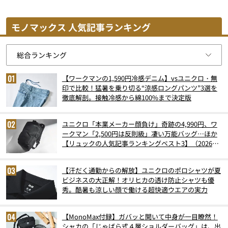
モノマックス 人気記事ランキング
【ワークマンの1,590円冷感デニム】vsユニクロ・無
印で比較！猛暑を乗り切る“涼感ロングパンツ”3選を
徹底解剖。接触冷感から綿100%まで決定版
ユニクロ「本業メーカー顔負け」奇跡の4,990円、ワ
ークマン「2,500円は反則級」凄い万能バッグ…ほか
【リュックの人気記事ランキングベスト3】（2026年
6月版）
【汗だく通勤からの解放】ユニクロのポロシャツが夏
ビジネスの大正解！オリヒカの透け防止シャツも優
秀。酷暑も涼しい顔で働ける超快適ウエアの実力
【MonoMax付録】ガバッと開いて中身が一目瞭然！
シャカの「じゃばら式４層ショルダーバッグ」は、出