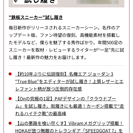
"鉄板スニーカー"試し履き
毎日新作がリリースされるスニーカーシーン。名作のア
ップデート版、ファン待望の復刻、高機能素材を搭載し
たモデルなど、僕らを魅了する秀作ばかり。年間500足の
スニーカーを取材・レビューするライターが“一足”先に試
し履き！最新作の魅力をお届けします。
【約10年ぶりに伝説復刻】名機エア ジョーダン 3
“True Blue”をエディターが試し履き！上質レザーとエ
レファント柄が放つ圧倒的存在感
【Onの究極の1足】PAFデザインの「クラウドブー
ム」を試し履き。街履きにも最適！カーボン搭載で“走
れるハイテク靴”の最高峰
【山の悪路を喰い尽くす】Vibramメガグリップ搭載！
HOKAが放つ無敵のトレランギア「SPEEDGOAT 7」を