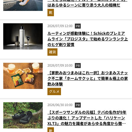
はあらゆるシーンに寄り添う大人の相棒だ
靴
2026/07/09 12:00
PR
ルーティンが感動体験に！Schickのプレミア
ムライン「プロジスタ」で始めるワンランク上
のヒゲ剃り習慣
雑貨
2026/07/09 10:00
PR
【家飲みおつまみはこれ一択】おつまみスナッ
ク不二家「ホームサクッと」で簡単＆極上の家
飲み体験
グルメ
2026/06/30 10:00
PR
【スポーツサンダルの元祖】テバの名作が9年
ぶりの進化！ アップデートした「ハリケーン
XLT3」の魅力を識者があらゆる角度から徹底
解説！
靴