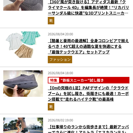
【360°風が突き抜ける】アディダス最新「ク
ライマクール 4D」を編集長が絶賛！“リカバリ
ーサンダル級に快適”な3Dプリントスニーカー
『コレ買いです』Vol.173
靴
2026/08/04 20:00
【酷暑と豪雨の最適解】全身コロンビアで揃え
るべき！40℃超えの過酷な夏を快適にする
「最強テックウエア」セットアップ
ファッション
2026/08/04 18:00
特集
"鉄板スニーカー"試し履き
【Onの究極の1足】PAFデザインの「クラウド
ブーム」を試し履き。街履きにも最適！カーボ
ン搭載で“走れるハイテク靴”の最高峰
靴
2026/08/02 19:00
【仕事帰りのランから街歩きまで】最新アッパ
ーでさらに進化！アルトラ「エスカランテ 5」