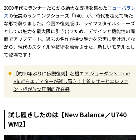
2000年代にランナーたちから絶大な支持を集めた
ニューバラン
ス
の伝説のランニングシューズ「740」が、時代を超えて新た
な形で蘇りました。今回の復刻版は、ライフスタイルシューズ
としての魅力を最大限に引き出すため、デザインと機能性の両
面でアップデート。過去の名作が持つ魅力を忠実に受け継ぎな
がら、現代のスタイルや技術を融合させた、新しいモデルとし
て登場です！
【約10年ぶりに伝説復刻】名機エア ジョーダン 3 “True
Blue”をエディターが試し履き！上質レザーとエレファ
ント柄が放つ圧倒的存在感
試し履きしたのは【New Balance／U740
WM2】