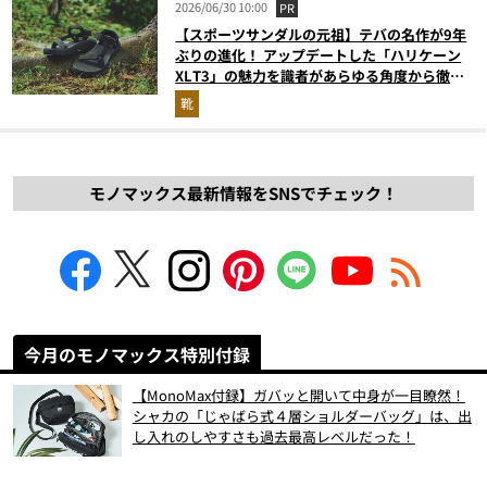
2026/06/30 10:00
PR
【スポーツサンダルの元祖】テバの名作が9年
ぶりの進化！ アップデートした「ハリケーン
XLT3」の魅力を識者があらゆる角度から徹底
解説！
靴
モノマックス最新情報をSNSでチェック！
今月のモノマックス特別付録
【MonoMax付録】ガバッと開いて中身が一目瞭然！
シャカの「じゃばら式４層ショルダーバッグ」は、出
し入れのしやすさも過去最高レベルだった！