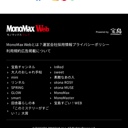
MonoMax Webとは？
運営会社
採用情報
プライバシーポリシー
利用規約
広告掲載について
宝島チャンネル
InRed
大人のおしゃれ手帖
sweet
mini
素敵なあの人
リンネル
otona ROSY
SPRiNG
otona MUSE
GLOW
MonoMax
smart
MonoMaster
田舎暮らしの本
宝島すごい！WEB
『このミステリーがすご
い！』大賞