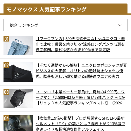
モノマックス 人気記事ランキング
【ワークマンの1,590円冷感デニム】vsユニクロ・無
印で比較！猛暑を乗り切る“涼感ロングパンツ”3選を
徹底解剖。接触冷感から綿100%まで決定版
【汗だく通勤からの解放】ユニクロのポロシャツが夏
ビジネスの大正解！オリヒカの透け防止シャツも優
秀。酷暑も涼しい顔で働ける超快適ウエアの実力
ユニクロ「本業メーカー顔負け」奇跡の4,990円、ワ
ークマン「2,500円は反則級」凄い万能バッグ…ほか
【リュックの人気記事ランキングベスト3】（2026年
6月版）
【換気量1.9倍の衝撃】プロが解説するSHOEIの最新
ヘルメット「Z-9」の凄さとは？浮き上がり13%減で
高速ライドも超快適な傑作フルフェイス