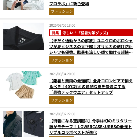
プロラボ」に新色登場
ファッション
2026/08/05 18:00
特集
涼しい！「猛暑対策グッズ」
【汗だく通勤からの解放】ユニクロのポロシャ
ツが夏ビジネスの大正解！オリヒカの透け防止
シャツも優秀。酷暑も涼しい顔で働ける超快適
ウエアの実力
ファッション
2026/08/04 20:00
【酷暑と豪雨の最適解】全身コロンビアで揃え
るべき！40℃超えの過酷な夏を快適にする
「最強テックウエア」セットアップ
ファッション
2026/08/02 22:00
【街着になる空調服®】今季は幻のミリタリー
服がモチーフ！ LOWERCASE×URBSの最強ト
リプルコラボベストが進化