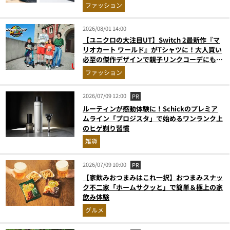
ファッション
2026/08/01 14:00
【ユニクロの大注目UT】Switch 2最新作『マ
リオカート ワールド』がTシャツに！大人買い
必至の傑作デザインで親子リンクコーデにも最
適
ファッション
2026/07/09 12:00
PR
ルーティンが感動体験に！Schickのプレミア
ムライン「プロジスタ」で始めるワンランク上
のヒゲ剃り習慣
雑貨
2026/07/09 10:00
PR
【家飲みおつまみはこれ一択】おつまみスナッ
ク不二家「ホームサクッと」で簡単＆極上の家
飲み体験
グルメ