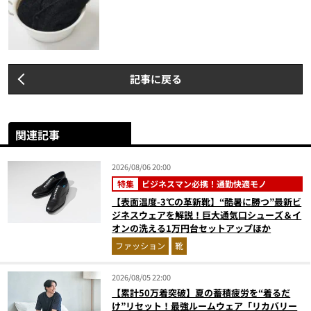
記事に戻る
関連記事
2026/08/06 20:00
特集
ビジネスマン必携！通勤快適モノ
【表面温度-3℃の革新靴】“酷暑に勝つ”最新ビ
ジネスウェアを解説！巨大通気口シューズ＆イ
オンの洗える1万円台セットアップほか
ファッション
靴
2026/08/05 22:00
【累計50万着突破】夏の蓄積疲労を“着るだ
け”リセット！最強ルームウェア「リカバリー