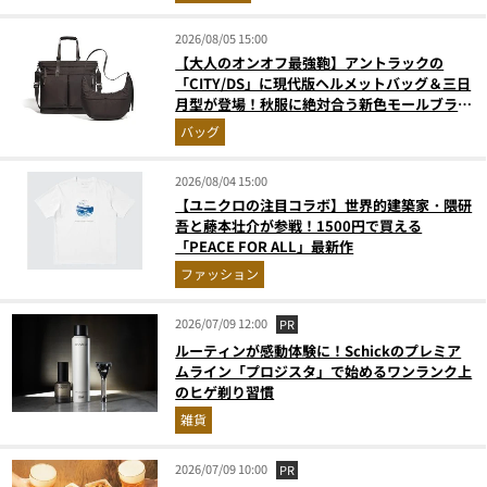
2026/08/05 15:00
【大人のオンオフ最強鞄】アントラックの
「CITY/DS」に現代版ヘルメットバッグ＆三日
月型が登場！秋服に絶対合う新色モールブラウ
ンが傑作
バッグ
2026/08/04 15:00
【ユニクロの注目コラボ】世界的建築家・隈研
吾と藤本壮介が参戦！1500円で買える
「PEACE FOR ALL」最新作
ファッション
2026/07/09 12:00
PR
ルーティンが感動体験に！Schickのプレミア
ムライン「プロジスタ」で始めるワンランク上
のヒゲ剃り習慣
雑貨
2026/07/09 10:00
PR