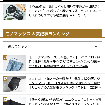
【MonoMax付録】ガバッと開いて中身が一目瞭然！
シャカの「じゃばら式４層ショルダーバッグ」は、出
し入れのしやすさも過去最高レベルだった！
モノマックス 人気記事ランキング
【ワークマンの1,590円冷感デニム】vsユニクロ・無
印で比較！猛暑を乗り切る“涼感ロングパンツ”3選を
徹底解剖。接触冷感から綿100%まで決定版
ユニクロ「本業メーカー顔負け」奇跡の4,990円、ワ
ークマン「2,500円は反則級」凄い万能バッグ…ほか
【リュックの人気記事ランキングベスト3】（2026年
6月版）
【汗だく通勤からの解放】ユニクロのポロシャツが夏
ビジネスの大正解！オリヒカの透け防止シャツも優