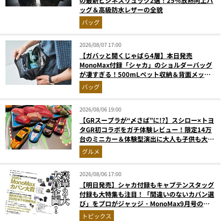
の最新ビジネスリュック2選！25%放熱向上バ
ッグ＆高級防水レザーの全貌
バッグ
2026/08/07 17:00
【ガバッと開くじゃばら4層】本日発売
MonoMax付録「シャカ」のショルダーバッグ
が凄すぎる！500mLペット収納＆背面メッシ
ュでベタつかない
バッグ
2026/08/06 19:00
【GRスープラが“〆さば”に!?】スシロー×トヨ
タGR初コラボをガチ体験レビュー！限定14万
台のミニカー＆体験型演出に大人も子供も大興
奮間違いなし
グルメ
2026/08/06 17:00
【明日発売】シャカ付録もキャプテンスタッグ
付録も大特集も注目！「間違いのないカバン選
び」をプロがジャッジ・MonoMax9月号の目
次を公開
トピックス