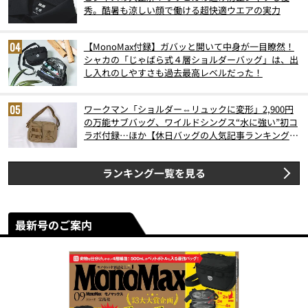
秀。酷暑も涼しい顔で働ける超快適ウエアの実力
【MonoMax付録】ガバッと開いて中身が一目瞭然！
シャカの「じゃばら式４層ショルダーバッグ」は、出
し入れのしやすさも過去最高レベルだった！
ワークマン「ショルダー⇔リュックに変形」2,900円
の万能サブバッグ、ワイルドシングス“水に強い”初コ
ラボ付録…ほか【休日バッグの人気記事ランキングベ
スト3】（2026年6月版）
ランキング一覧を見る
最新号のご案内