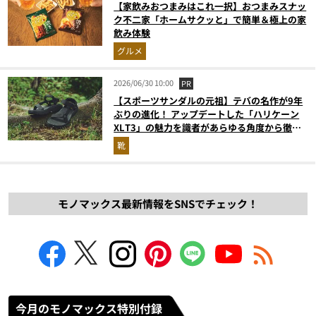
【家飲みおつまみはこれ一択】おつまみスナッ
ク不二家「ホームサクッと」で簡単＆極上の家
飲み体験
グルメ
2026/06/30 10:00
PR
【スポーツサンダルの元祖】テバの名作が9年
ぶりの進化！ アップデートした「ハリケーン
XLT3」の魅力を識者があらゆる角度から徹底
解説！
靴
モノマックス最新情報をSNSでチェック！
今月のモノマックス特別付録