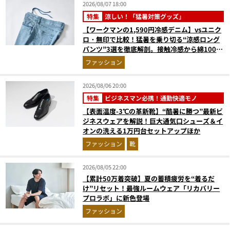
2026/08/07 18:00
特集
涼しい！「猛暑対策グッズ」
【ワークマンの1,590円冷感デニム】vsユニク
ロ・無印で比較！猛暑を乗り切る“涼感ロング
パンツ”3選を徹底解剖。接触冷感から綿100%
まで決定版
ファッション
2026/08/06 20:00
特集
ビジネスマン必携！通勤快適モノ
【表面温度-3℃の革新靴】“酷暑に勝つ”最新ビ
ジネスウェアを解説！巨大通気口シューズ＆イ
オンの洗える1万円台セットアップほか
ファッション
靴
2026/08/05 22:00
【累計50万着突破】夏の蓄積疲労を“着るだ
け”リセット！最強ルームウェア「リカバリー
プロラボ」に新色登場
ファッション