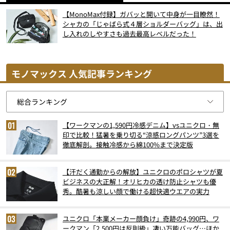
【MonoMax付録】ガバッと開いて中身が一目瞭然！
シャカの「じゃばら式４層ショルダーバッグ」は、出
し入れのしやすさも過去最高レベルだった！
モノマックス 人気記事ランキング
【ワークマンの1,590円冷感デニム】vsユニクロ・無
印で比較！猛暑を乗り切る“涼感ロングパンツ”3選を
徹底解剖。接触冷感から綿100%まで決定版
【汗だく通勤からの解放】ユニクロのポロシャツが夏
ビジネスの大正解！オリヒカの透け防止シャツも優
秀。酷暑も涼しい顔で働ける超快適ウエアの実力
ユニクロ「本業メーカー顔負け」奇跡の4,990円、ワ
ークマン「2,500円は反則級」凄い万能バッグ…ほか