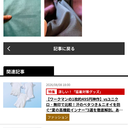
記事に戻る
関連記事
2026/08/08 18:00
特集
涼しい！「猛暑対策グッズ」
【ワークマンの1枚約495円神作】vsユニク
ロ・無印で比較！汗のベタつき＆ニオイを防
ぐ“夏の高機能インナー”3選を徹底解剖。あな
たに最適な1着は？
ファッション