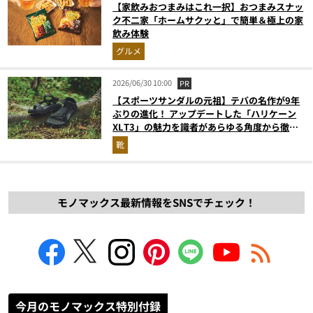
【家飲みおつまみはこれ一択】おつまみスナッ
ク不二家「ホームサクッと」で簡単＆極上の家
飲み体験
グルメ
2026/06/30 10:00
PR
【スポーツサンダルの元祖】テバの名作が9年
ぶりの進化！ アップデートした「ハリケーン
XLT3」の魅力を識者があらゆる角度から徹底
解説！
靴
モノマックス最新情報をSNSでチェック！
今月のモノマックス特別付録