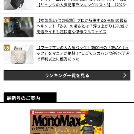
【リュックの人気記事ランキングベスト3】（2026年
6月版）
【換気量1.9倍の衝撃】プロが解説するSHOEIの最新
ヘルメット「Z-9」の凄さとは？浮き上がり13%減で
高速ライドも超快適な傑作フルフェイス
【ワークマンの大人気バッグ】3500円の「3WAYリュ
ック」をマニアが絶賛！“しごできカバン”が撥水防汚
で評判以上に優秀だった
ランキング一覧を見る
最新号のご案内