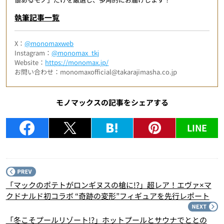
執筆記事一覧
X：
@monomaxweb
Instagram：
@monomax_tkj
Website：
https://monomax.jp/
お問い合わせ：monomaxofficial@takarajimasha.co.jp
モノマックスの記事をシェアする
LINE
P
「マックのポテトがロンギヌスの槍に!?」超レア！エヴァ×マ
クドナルド初コラボ “奇跡の変形”フィギュアを先行レポート
N
「冬こそプールリゾート!?」ホットプールとサウナでととの