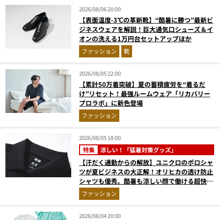
2026/08/06 20:00
【表面温度-3℃の革新靴】“酷暑に勝つ”最新ビ
ジネスウェアを解説！巨大通気口シューズ＆イ
オンの洗える1万円台セットアップほか
ファッション
靴
2026/08/05 22:00
【累計50万着突破】夏の蓄積疲労を“着るだ
け”リセット！最強ルームウェア「リカバリー
プロラボ」に新色登場
ファッション
2026/08/05 18:00
特集
涼しい！「猛暑対策グッズ」
【汗だく通勤からの解放】ユニクロのポロシャ
ツが夏ビジネスの大正解！オリヒカの透け防止
シャツも優秀。酷暑も涼しい顔で働ける超快適
ウエアの実力
ファッション
2026/08/04 20:00