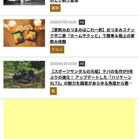
雑貨
2026/07/09 10:00
PR
【家飲みおつまみはこれ一択】おつまみスナッ
ク不二家「ホームサクッと」で簡単＆極上の家
飲み体験
グルメ
2026/06/30 10:00
PR
【スポーツサンダルの元祖】テバの名作が9年
ぶりの進化！ アップデートした「ハリケーン
XLT3」の魅力を識者があらゆる角度から徹底
解説！
靴