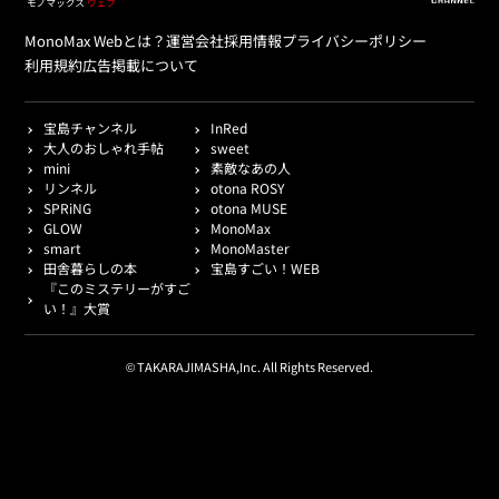
MonoMax Webとは？
運営会社
採用情報
プライバシーポリシー
利用規約
広告掲載について
宝島チャンネル
InRed
大人のおしゃれ手帖
sweet
mini
素敵なあの人
リンネル
otona ROSY
SPRiNG
otona MUSE
GLOW
MonoMax
smart
MonoMaster
田舎暮らしの本
宝島すごい！WEB
『このミステリーがすご
い！』大賞
© TAKARAJIMASHA,Inc. All Rights Reserved.