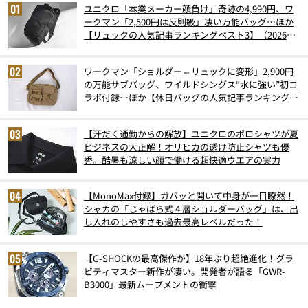
ユニクロ「本業メーカー顔負け」奇跡の4,990円、ワ
ークマン「2,500円は反則級」凄い万能バッグ…ほか
【リュックの人気記事ランキングベスト3】（2026年
6月版）
ワークマン「ショルダー⇔リュックに変形」2,900円
の万能サブバッグ、ワイルドシングス“水に強い”初コ
ラボ付録…ほか【休日バッグの人気記事ランキングベ
スト3】（2026年6月版）
【汗だく通勤からの解放】ユニクロのポロシャツが夏
ビジネスの大正解！オリヒカの透け防止シャツも優
秀。酷暑も涼しい顔で働ける超快適ウエアの実力
【MonoMax付録】ガバッと開いて中身が一目瞭然！
シャカの「じゃばら式４層ショルダーバッグ」は、出
し入れのしやすさも過去最高レベルだった！
【G-SHOCKの最高傑作か】18年ぶり超絶進化！グラ
ビティマスター新作が凄い。開発者が語る「GWR-
B3000」最新ムーブメントの衝撃