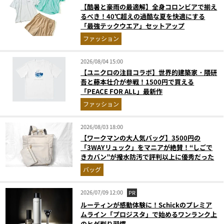
【酷暑と豪雨の最適解】全身コロンビアで揃え
るべき！40℃超えの過酷な夏を快適にする
「最強テックウエア」セットアップ
ファッション
2026/08/04 15:00
【ユニクロの注目コラボ】世界的建築家・隈研
吾と藤本壮介が参戦！1500円で買える
「PEACE FOR ALL」最新作
ファッション
2026/08/03 18:00
【ワークマンの大人気バッグ】3500円の
「3WAYリュック」をマニアが絶賛！“しごで
きカバン”が撥水防汚で評判以上に優秀だった
バッグ
2026/07/09 12:00
PR
ルーティンが感動体験に！Schickのプレミア
ムライン「プロジスタ」で始めるワンランク上
のヒゲ剃り習慣