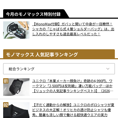
今月のモノマックス特別付録
【MonoMax付録】ガバッと開いて中身が一目瞭然！
シャカの「じゃばら式４層ショルダーバッグ」は、出
し入れのしやすさも過去最高レベルだった！
モノマックス 人気記事ランキング
ユニクロ「本業メーカー顔負け」奇跡の4,990円、ワ
ークマン「2,500円は反則級」凄い万能バッグ…ほか
【リュックの人気記事ランキングベスト3】（2026年
6月版）
【汗だく通勤からの解放】ユニクロのポロシャツが夏
ビジネスの大正解！オリヒカの透け防止シャツも優
秀。酷暑も涼しい顔で働ける超快適ウエアの実力