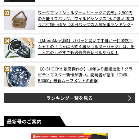
ワークマン「ショルダー⇔リュックに変形」2,900円
の万能サブバッグ、ワイルドシングス“水に強い”初コ
ラボ付録…ほか【休日バッグの人気記事ランキングベ
スト3】（2026年6月版）
【MonoMax付録】ガバッと開いて中身が一目瞭然！
シャカの「じゃばら式４層ショルダーバッグ」は、出
し入れのしやすさも過去最高レベルだった！
【G-SHOCKの最高傑作か】18年ぶり超絶進化！グラ
ビティマスター新作が凄い。開発者が語る「GWR-
B3000」最新ムーブメントの衝撃
ランキング一覧を見る
最新号のご案内