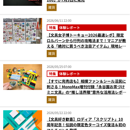
雑貨
2026/06/11 22:00
特集
体験レポート
【文具女子博トーキョー2026最速レポ】限定
ロルバーンから行列の攻略法まで！マニアが教
える「絶対に買うべき注目アイテム」現地レポ
ート
雑貨
2026/05/25 07:00
特集
体験レポート
【すでに完売店も】相撲ファン＆シール沼民に
刺さる！MonoMax増刊付録「永谷園お茶づけ
ミニ文具」の“推し活界隈”意外な活用法レポー
ト
雑貨
2026/05/22 22:00
【文具好き歓喜】ロディア「スクリプト」10
周年記念！伝説の限定色ターコイズ復活＆初の