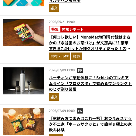
マルチペンも登場
雑貨
2026/05/21 19:00
特集
体験レポート
【何コレ欲しい】MonoMax増刊号付録はまさ
かの「永谷園のお茶づけ」が文房具に!? 豪華
すぎる7点セットが神クオリティだった！スタ
イリストがガチレビュー
財布・小物
雑貨
2026/07/09 12:00
PR
ルーティンが感動体験に！Schickのプレミア
ムライン「プロジスタ」で始めるワンランク上
のヒゲ剃り習慣
雑貨
2026/07/09 10:00
PR
【家飲みおつまみはこれ一択】おつまみスナッ
ク不二家「ホームサクッと」で簡単＆極上の家
飲み体験