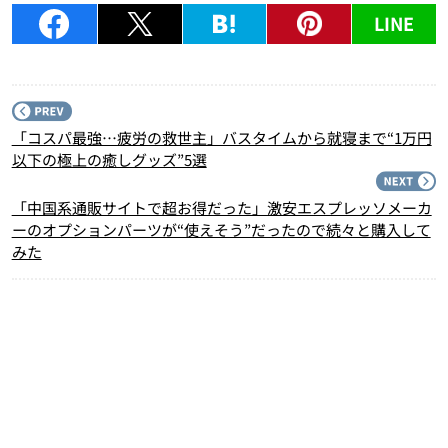
LINE
P
「コスパ最強…疲労の救世主」バスタイムから就寝まで“1万円
以下の極上の癒しグッズ”5選
N
「中国系通販サイトで超お得だった」激安エスプレッソメーカ
ーのオプションパーツが“使えそう”だったので続々と購入して
みた