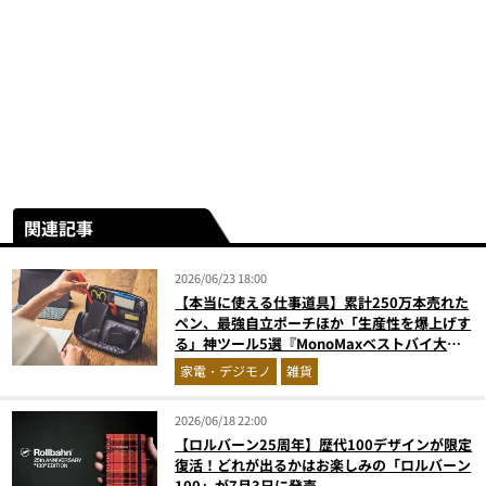
関連記事
2026/06/23 18:00
【本当に使える仕事道具】累計250万本売れた
ペン、最強自立ポーチほか「生産性を爆上げす
る」神ツール5選『MonoMaxベストバイ大
賞』
家電・デジモノ
雑貨
2026/06/18 22:00
【ロルバーン25周年】歴代100デザインが限定
復活！どれが出るかはお楽しみの「ロルバーン
100」が7月3日に発売