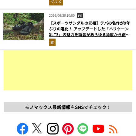
グルメ
2026/06/30 10:00
PR
【スポーツサンダルの元祖】テバの名作が9年
ぶりの進化！ アップデートした「ハリケーン
XLT3」の魅力を識者があらゆる角度から徹底
解説！
靴
モノマックス最新情報をSNSでチェック！