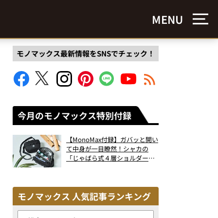
MENU
モノマックス最新情報をSNSでチェック！
今月のモノマックス特別付録
【MonoMax付録】ガバッと開い
て中身が一目瞭然！シャカの
「じゃばら式４層ショルダーバ
ッグ」は、出し入れのしやすさ
も過去最高レベルだった！
モノマックス 人気記事ランキング