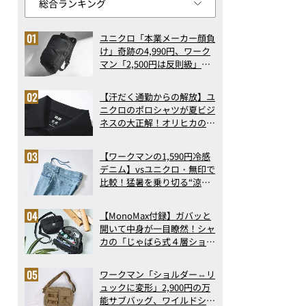
ユニクロ「本業メーカー顔負
け」奇跡の4,990円、ワーク
マン「2,500円は反則級」凄
い万能バッグ…ほか【リュッ
クの人気記事ランキングベス
【汗だく通勤からの解放】ユ
ト3】（2026年6月版）
ニクロのポロシャツが夏ビジ
ネスの大正解！オリヒカの透
け防止シャツも優秀。酷暑も
涼しい顔で働ける超快適ウエ
【ワークマンの1,590円冷感
アの実力
デニム】vsユニクロ・無印で
比較！猛暑を乗り切る“涼感
ロングパンツ”3選を徹底解
剖。接触冷感から綿100%ま
【MonoMax付録】ガバッと
で決定版
開いて中身が一目瞭然！シャ
カの「じゃばら式４層ショル
ダーバッグ」は、出し入れの
しやすさも過去最高レベルだ
ワークマン「ショルダー⇔リ
った！
ュックに変形」2,900円の万
能サブバッグ、ワイルドシン