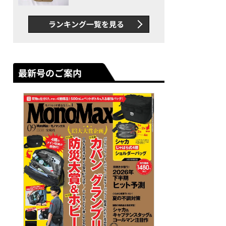
グス“水に強い”初コラボ付
録…ほか【休日バッグの人気
ランキング一覧を見る
記事ランキングベスト3】
（2026年6月版）
最新号のご案内