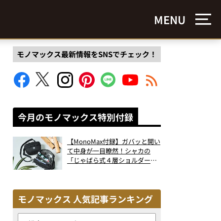
MENU
モノマックス最新情報をSNSでチェック！
今月のモノマックス特別付録
【MonoMax付録】ガバッと開い
て中身が一目瞭然！シャカの
「じゃばら式４層ショルダーバ
ッグ」は、出し入れのしやすさ
も過去最高レベルだった！
モノマックス 人気記事ランキング