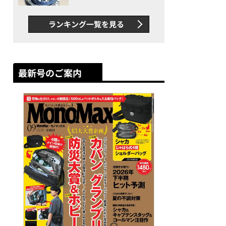
者が語る「GWR-B3000」最
新ムーブメントの衝撃
ランキング一覧を見る
最新号のご案内