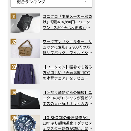
ユニクロ「本業メーカー顔負
け」奇跡の4,990円、ワーク
マン「2,500円は反則級」凄
い万能バッグ…ほか【リュッ
クの人気記事ランキングベス
ワークマン「ショルダー⇔リ
ト3】（2026年6月版）
ュックに変形」2,900円の万
能サブバッグ、ワイルドシン
グス“水に強い”初コラボ付
録…ほか【休日バッグの人気
【ワークマン】猛暑でも着る
記事ランキングベスト3】
方が涼しい「表面温度-10℃
（2026年6月版）
の氷撃ウェア」をレビュ
ー！“腕だけ濡らすのが正
解”の気化冷却機能が凄い
【汗だく通勤からの解放】ユ
ニクロのポロシャツが夏ビジ
ネスの大正解！オリヒカの透
け防止シャツも優秀。酷暑も
涼しい顔で働ける超快適ウエ
【G-SHOCKの最高傑作か】
アの実力
18年ぶり超絶進化！グラビテ
ィマスター新作が凄い。開発