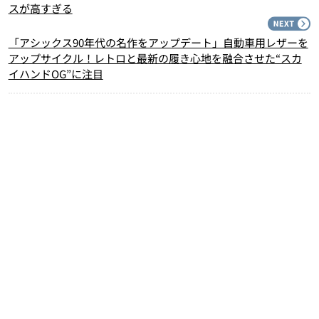
スが高すぎる
N
「アシックス90年代の名作をアップデート」自動車用レザーを
アップサイクル！レトロと最新の履き心地を融合させた“スカ
イハンドOG”に注目