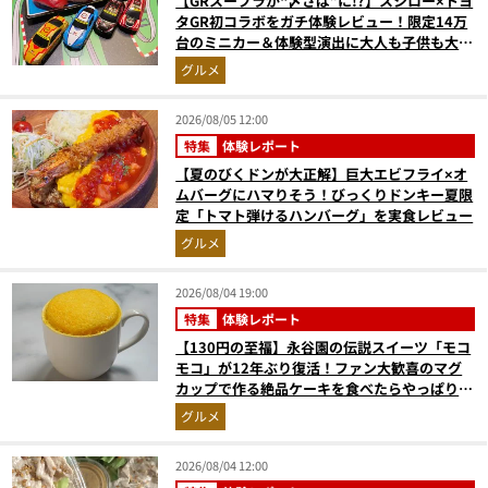
【GRスープラが“〆さば”に!?】スシロー×トヨ
タGR初コラボをガチ体験レビュー！限定14万
台のミニカー＆体験型演出に大人も子供も大興
奮間違いなし
グルメ
2026/08/05 12:00
特集
体験レポート
【夏のびくドンが大正解】巨大エビフライ×オ
ムバーグにハマりそう！びっくりドンキー夏限
定「トマト弾けるハンバーグ」を実食レビュー
グルメ
2026/08/04 19:00
特集
体験レポート
【130円の至福】永谷園の伝説スイーツ「モコ
モコ」が12年ぶり復活！ファン大歓喜のマグ
カップで作る絶品ケーキを食べたらやっぱり最
高にウマかった
グルメ
2026/08/04 12:00