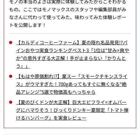
モノの本当のよさは実際に体験してみたからこそわかる
もの。ここではモノマックスのスタッフや編集部員がみ
なさんに代わって使ってみた、味わってみた体験レポー
トを公開します！
【カルディコーヒーファーム】夏の隠れ名品発見!?パ
インおやつ実食ランキングベスト3「1位は“甘み×爽や
か”の意外すぎる大正解！手が止まらない『かりんと
う』」
【もはや原価割れ!?】業スー「スモークチキンスライ
ス」がウマすぎた！700gあってもすぐに無くなる“絶
品アレンジ”5選で物価高もへっちゃら
【夏のびくドンが大正解】巨大エビフライ×オムバー
グにハマりそう！びっくりドンキー夏限定「トマト弾
けるハンバーグ」を実食レビュー