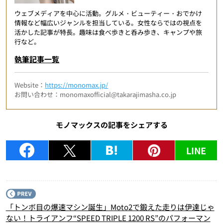
ウェブメディアを中心に活動。グルメ・ビューティー・おでかけ
情報など幅広いジャンルを担当している。女性ならではの視点を
活かした記事が特長。趣味は食べ歩きと呑み歩き、キャンプや旅
行など。
執筆記事一覧
Website：
https://monomax.jp/
お問い合わせ：monomaxofficial@takarajimasha.co.jp
モノマックスの記事をシェアする
LINE
P
「トンボ目の爆速マシン誕生」Moto2で鍛えた走りは伊達じゃ
ない！トライアンフ“SPEED TRIPLE 1200 RS”のパフォーマン