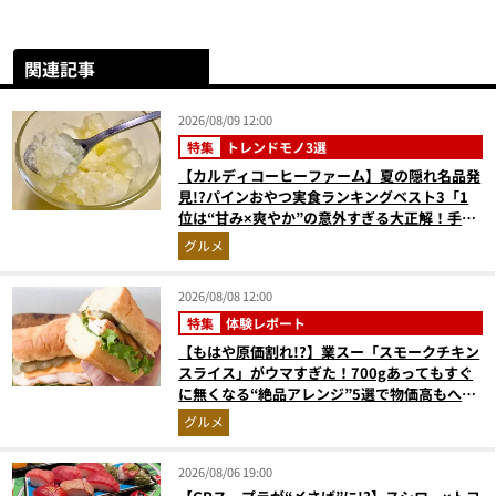
関連記事
2026/08/09 12:00
特集
トレンドモノ3選
【カルディコーヒーファーム】夏の隠れ名品発
見!?パインおやつ実食ランキングベスト3「1
位は“甘み×爽やか”の意外すぎる大正解！手が
止まらない『かりんとう』」
グルメ
2026/08/08 12:00
特集
体験レポート
【もはや原価割れ!?】業スー「スモークチキン
スライス」がウマすぎた！700gあってもすぐ
に無くなる“絶品アレンジ”5選で物価高もへっ
ちゃら
グルメ
2026/08/06 19:00