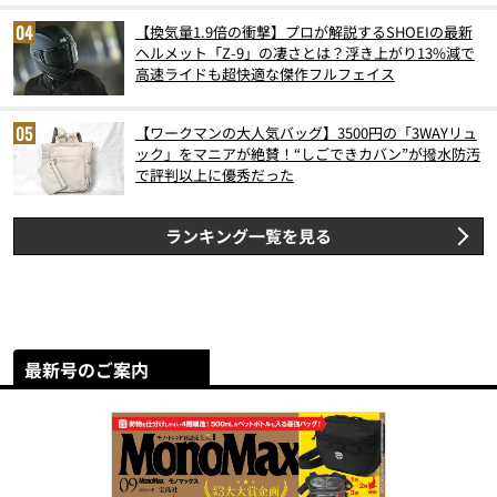
【換気量1.9倍の衝撃】プロが解説するSHOEIの最新
ヘルメット「Z-9」の凄さとは？浮き上がり13%減で
高速ライドも超快適な傑作フルフェイス
【ワークマンの大人気バッグ】3500円の「3WAYリュ
ック」をマニアが絶賛！“しごできカバン”が撥水防汚
で評判以上に優秀だった
ランキング一覧を見る
最新号のご案内