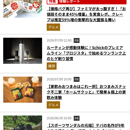
特集
体験レポート
【価格バグ再び】ファミマが太っ腹すぎ！「お
値段そのまま45%増量」を実食レポ。クレー
プは推定59%増の衝撃的な大盤振る舞い
グルメ
2026/07/09 12:00
PR
ルーティンが感動体験に！Schickのプレミア
ムライン「プロジスタ」で始めるワンランク上
のヒゲ剃り習慣
雑貨
2026/07/09 10:00
PR
【家飲みおつまみはこれ一択】おつまみスナッ
ク不二家「ホームサクッと」で簡単＆極上の家
飲み体験
グルメ
2026/06/30 10:00
PR
【スポーツサンダルの元祖】テバの名作が9年