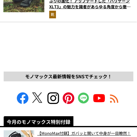
ぶりの進化！ アップデートした「ハリケーン
XLT3」の魅力を識者があらゆる角度から徹底
解説！
靴
モノマックス最新情報をSNSでチェック！
今月のモノマックス特別付録
【MonoMax付録】ガバッと開いて中身が一目瞭然！