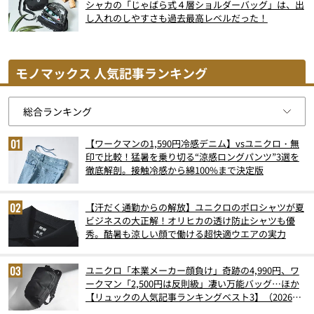
シャカの「じゃばら式４層ショルダーバッグ」は、出
し入れのしやすさも過去最高レベルだった！
モノマックス 人気記事ランキング
【ワークマンの1,590円冷感デニム】vsユニクロ・無
印で比較！猛暑を乗り切る“涼感ロングパンツ”3選を
徹底解剖。接触冷感から綿100%まで決定版
【汗だく通勤からの解放】ユニクロのポロシャツが夏
ビジネスの大正解！オリヒカの透け防止シャツも優
秀。酷暑も涼しい顔で働ける超快適ウエアの実力
ユニクロ「本業メーカー顔負け」奇跡の4,990円、ワ
ークマン「2,500円は反則級」凄い万能バッグ…ほか
【リュックの人気記事ランキングベスト3】（2026年
6月版）