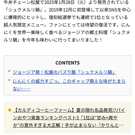
牛丼チェーン松屋で2025年1月28日（火）より発売されている
「シュクメルリ鍋」。2019年12月に初登場して以来SNSを中心
に爆発的にヒットし、復刻総選挙でも連続で1位となっている
超人気限定メニュー。ファンにとっては待望の復活です。にん
にくを世界一美味しく食べるジョージアの郷土料理「シュクメ
ルリ鍋」を今年も味わいに行ってまいりました！
CONTENTS
ジョージア発！松屋のバズり飯「シュクメルリ鍋」
にんにくの威力すごっ。このギャップ萌えな味がたまら
ない……
【カルディコーヒーファーム】夏の隠れ名品発見!?パイ
ンおやつ実食ランキングベスト3「1位は“甘み×爽や
か”の意外すぎる大正解！手が止まらない『かりんと
う』」