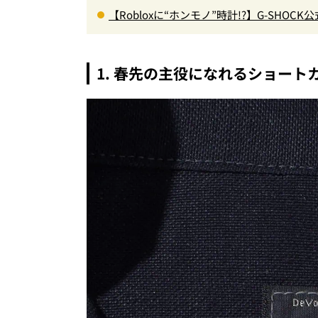
【Robloxに“ホンモノ”時計!?】G-SHO
バターグッズ＆無料ゲーム登場が見逃せな
1. 春先の主役になれるショート