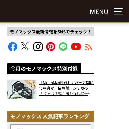
MENU
モノマックス最新情報をSNSでチェック！
今月のモノマックス特別付録
【MonoMax付録】ガバッと開い
て中身が一目瞭然！シャカの
「じゃばら式４層ショルダーバ
ッグ」は、出し入れのしやすさ
も過去最高レベルだった！
モノマックス 人気記事ランキング