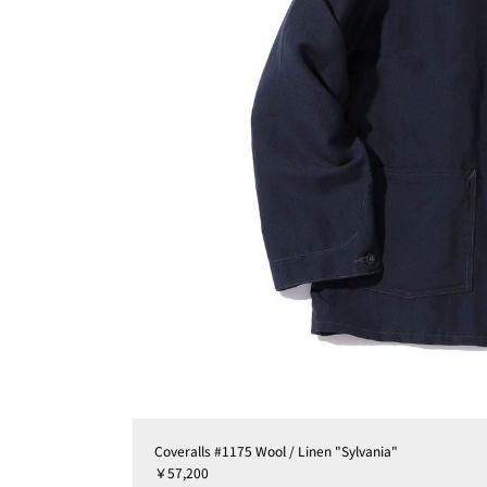
Coveralls #1175 Wool / Linen "Sylvania"
￥57,200