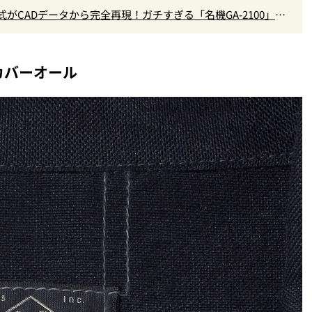
CK公式がCADデータから完全再現！ガチすぎる「名機GA-2100」ア
い
カバーオール