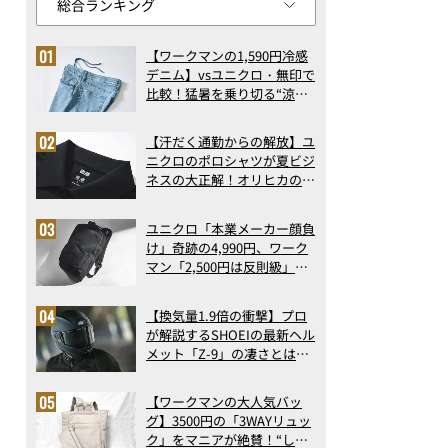
【ワークマンの1,590円冷感
デニム】vsユニクロ・無印で
比較！猛暑を乗り切る“涼感
ロングパンツ”3選を徹底解
剖。接触冷感から綿100%ま
【汗だく通勤からの解放】ユ
で決定版
ニクロのポロシャツが夏ビジ
ネスの大正解！オリヒカの透
け防止シャツも優秀。酷暑も
涼しい顔で働ける超快適ウエ
ユニクロ「本業メーカー顔負
アの実力
け」奇跡の4,990円、ワーク
マン「2,500円は反則級」凄
い万能バッグ…ほか【リュッ
クの人気記事ランキングベス
【換気量1.9倍の衝撃】プロ
ト3】（2026年6月版）
が解説するSHOEIの最新ヘル
メット「Z-9」の凄さとは？
浮き上がり13%減で高速ライ
ドも超快適な傑作フルフェイ
【ワークマンの大人気バッ
ス
グ】3500円の「3WAYリュッ
ク」をマニアが絶賛！“しご