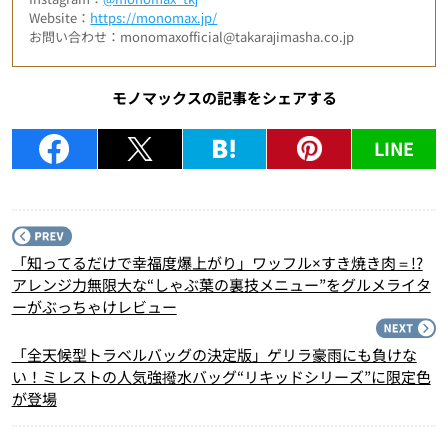
Website：
https://monomax.jp/
お問い合わせ：monomaxofficial@takarajimasha.co.jp
モノマックスの記事をシェアする
LINE
P
「知ってるだけで幸福度爆上がり」ワッフル×すき焼き肉＝!?
アレンジ力無限大な“しゃぶ葉の裏技メニュー”をグルメライタ
ーがぶっちゃけレビュー
N
「全天候型トラベルバッグの決定版」ゲリラ豪雨にも負けな
い！ミレストの人気強撥水バッグ“リキッドシリーズ”に限定色
が登場