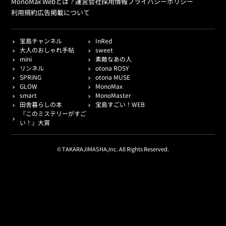
MonoMax Webとは？
運営会社
採用情報
プライバシーポリシー
利用規約
広告掲載について
宝島チャンネル
InRed
大人のおしゃれ手帖
sweet
mini
素敵なあの人
リンネル
otona ROSY
SPRiNG
otona MUSE
GLOW
MonoMax
smart
MonoMaster
田舎暮らしの本
宝島すごい！WEB
『このミステリーがすご
い！』大賞
© TAKARAJIMASHA,Inc. All Rights Reserved.