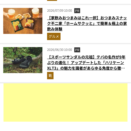
2026/07/09 10:00
PR
【家飲みおつまみはこれ一択】おつまみスナッ
ク不二家「ホームサクッと」で簡単＆極上の家
飲み体験
グルメ
2026/06/30 10:00
PR
【スポーツサンダルの元祖】テバの名作が9年
ぶりの進化！ アップデートした「ハリケーン
XLT3」の魅力を識者があらゆる角度から徹底
解説！
靴