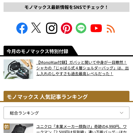
モノマックス最新情報をSNSでチェック！
今月のモノマックス特別付録
【MonoMax付録】ガバッと開いて中身が一目瞭然！
シャカの「じゃばら式４層ショルダーバッグ」は、出
し入れのしやすさも過去最高レベルだった！
モノマックス 人気記事ランキング
ユニクロ「本業メーカー顔負け」奇跡の4,990円、ワ
ークマン「2,500円は反則級」凄い万能バッグ…ほか