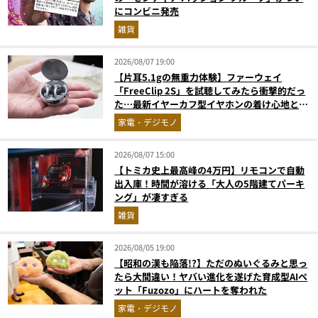
にコンビニ発売
雑貨
2026/08/07 19:00
【片耳5.1gの無重力体験】ファーウェイ
「FreeClip 2S」を試聴してみたら衝撃的だっ
た…最新イヤーカフ型イヤホンの着け心地とAI
技術に感動
家電・デジモノ
2026/08/07 15:00
【トミカ史上最高峰の4万円】リモコンで自動
出入庫！時間が溶ける「大人の5階建てパーキ
ング」が凄すぎる
雑貨
2026/08/05 19:00
【昭和の漢も陥落!?】ただのぬいぐるみと思っ
たら大間違い！ヤバい進化を遂げた育成型AIペ
ット「Fuzozo」にハートを奪われた
家電・デジモノ