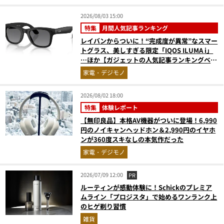
2026/08/03 15:00
特集
月間人気記事ランキング
レイバンからついに！“完成度が異常”なスマー
トグラス、美しすぎる限定「IQOS ILUMA i」
…ほか【ガジェットの人気記事ランキングベス
ト3】（2026年6月版）
家電・デジモノ
2026/08/02 18:00
特集
体験レポート
【無印良品】本格AV機器がついに登場！6,990
円のノイキャンヘッドホン＆2,990円のイヤホ
ンが360度スキなしの本気作だった
家電・デジモノ
2026/07/09 12:00
PR
ルーティンが感動体験に！Schickのプレミア
ムライン「プロジスタ」で始めるワンランク上
のヒゲ剃り習慣
雑貨