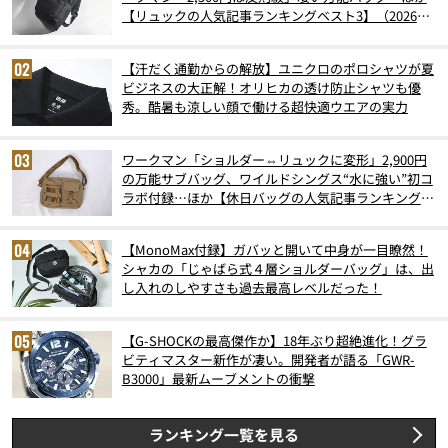
【リュックの人気記事ランキングベスト3】（2026年
6月版）
【汗だく通勤からの解放】ユニクロのポロシャツが夏
ビジネスの大正解！オリヒカの透け防止シャツも優
秀。酷暑も涼しい顔で働ける超快適ウエアの実力
ワークマン「ショルダー⇔リュックに変形」2,900円
の万能サブバッグ、ワイルドシングス“水に強い”初コ
ラボ付録…ほか【休日バッグの人気記事ランキングベ
スト3】（2026年6月版）
【MonoMax付録】ガバッと開いて中身が一目瞭然！
シャカの「じゃばら式４層ショルダーバッグ」は、出
し入れのしやすさも過去最高レベルだった！
【G-SHOCKの最高傑作か】18年ぶり超絶進化！グラ
ビティマスター新作が凄い。開発者が語る「GWR-
B3000」最新ムーブメントの衝撃
ランキング一覧を見る